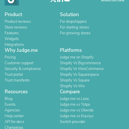
Product
Solution
Product reviews
For dropshippers
Store reviews
For starting stores
Features
For growing stores
Widgets
Integrations
Why Judge.me
Platforms
Pricing
Judge.me on Shopify
Customer support
Shopify Vs Bigcommerce
Security & compliance
Shopify Vs WooCommerce
Trust portal
Shopify Vs Squarespace
Trust manifesto
Shopify Vs Square
Shopify Vs Wix
Resources
Compare
Blog
Judge.me vs Loox
Events
Judge.me vs Yotpo
Agencies
Judge.me vs Okendo
Help center
Judge.me vs Klaviyo
API for devs
Switch provider
Changelog