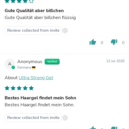
Gute Qualität aber bißchen
Gute Qualität aber bißchen flüssig
Review collected from invite
thumb_up
thumb_down
0
0
Anonymous
22 Jul 2026
Verified
A
Germany
About
Ultra Strong Gel
Bestes Haargel findet mein Sohn
Bestes Haargel findet mein Sohn.
Review collected from invite