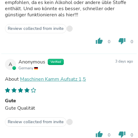
empfohlen, da es kein Alkohol oder andere üble Stoffe
enthält. Und wo könnte es besser, schneller oder
günstiger funktionieren als hier!!!
Review collected from invite
thumb_up
thumb_down
0
0
Anonymous
3 days ago
Verified
A
Germany
About
Maschinen Kamm Aufsatz 1,5
Gute
Gute Qualität
Review collected from invite
thumb_up
thumb_down
0
0