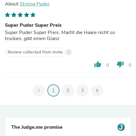
About
Styling Puder
Super Puder Super Preis
Super Puder Super Preis. Macht die Haare nicht so
trocken, gibt einen Glanz
Review collected from invite
thumb_up
thumb_down
0
0
chevron_left
1
2
3
chevron_right
The Judge.me promise