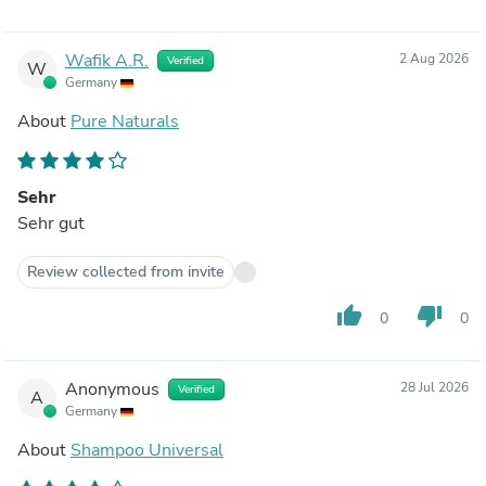
Wafik A.R.
2 Aug 2026
Verified
W
Germany
About
Pure Naturals
Sehr
Sehr gut
Review collected from invite
thumb_up
thumb_down
0
0
Anonymous
28 Jul 2026
Verified
A
Germany
About
Shampoo Universal