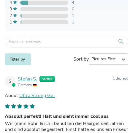
4
4
3
0
2
1
1
1
search
Sort by
expand_more
Filter by
Stefan S.
1 day ago
Verified
S
Germany
About
Ultra Strong Gel
Absolut perfekt! Hält und sieht immer cool aus
Wir (mein Sohn & ich ) benutzen die Haargel seit Jahren
und sind absolut begeistert. Einst hatte es uns ein Friseur