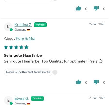
thumb_up
thumb_down
0
0
Kristina Z.
29 Jun 2026
Verified
K
Germany
About
Pure & Mix
Sehr gute Haarfarbe
Sehr gute Haarfarbe. Top Qualität für optimalen Preis 🙂
Review collected from invite
thumb_up
thumb_down
0
0
Elvira G.
23 Jun 2026
Verified
E
Germany