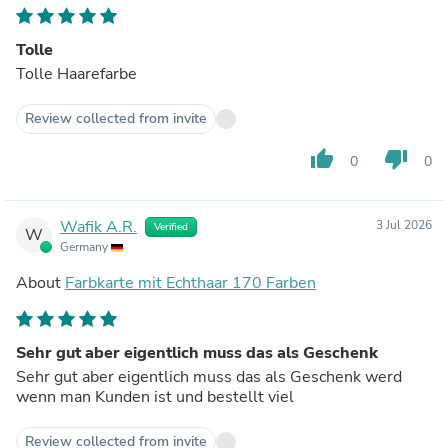
Tolle
Tolle Haarefarbe
Review collected from invite
thumb_up
thumb_down
0
0
Wafik A.R.
3 Jul 2026
Verified
W
Germany
About
Farbkarte mit Echthaar 170 Farben
Sehr gut aber eigentlich muss das als Geschenk
Sehr gut aber eigentlich muss das als Geschenk werd
wenn man Kunden ist und bestellt viel
Review collected from invite