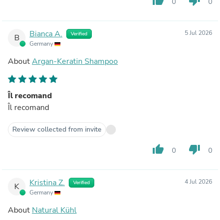
thumb_up
thumb_down
0
0
Bianca A.
5 Jul 2026
Verified
B
Germany
About
Argan-Keratin Shampoo
Îl recomand
Îl recomand
Review collected from invite
thumb_up
thumb_down
0
0
Kristina Z.
4 Jul 2026
Verified
K
Germany
About
Natural Kühl