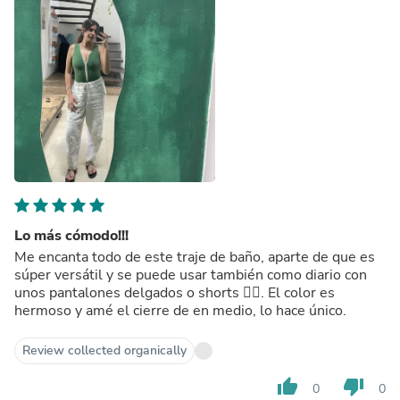
Lo más cómodo!!!
Me encanta todo de este traje de baño, aparte de que es
súper versátil y se puede usar también como diario con
unos pantalones delgados o shorts 👌🏽. El color es
hermoso y amé el cierre de en medio, lo hace único.
Review collected organically
thumb_up
thumb_down
0
0