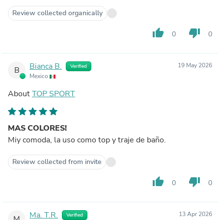
Review collected organically
thumb_up
thumb_down
0
0
Bianca B.
19 May 2026
Verified
B
Mexico
About
TOP SPORT
MAS COLORES!
Miy comoda, la uso como top y traje de baño.
Review collected from invite
thumb_up
thumb_down
0
0
Ma. T.R.
13 Apr 2026
Verified
M