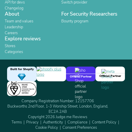
API for devs
Switch provider
Changelog
About
For Security Researchers
Team and values
Bounty program
Leadership
Careers
Explore reviews
Stores
Categories
Built for Shopify
Official Partner
Official Partner
Company Registration Number: 12157706
Buckworths 2nd Floor, 1-3 Worship Street, London, England,
EC2A 2AB
Copyright 2026 Judge.me Reviews
Terms
Privacy
Authenticity
Compliance
Content Policy
Cookie Policy
Consent Preferences