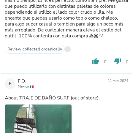
mismo tiempo. El fit es perfecto, como siempre. Me gusta
que puedo utilizarlo con distintas paletas de colores
dependiendo si utilizo el lado color crudo o lila. Me
encanta que puedes usarlo como top o como chaleco,
para algo super casual o también para algo un poco más
más arreglado. De cualquier manera eleva el estilo del
outfit. 100% contenta con esta compra 🙏🏽🤍
Review collected organically
thumb_up
thumb_down
0
0
F.O.
22 May 2024
F
Mexico
About
TRAJE DE BAÑO SURF
(out of store)