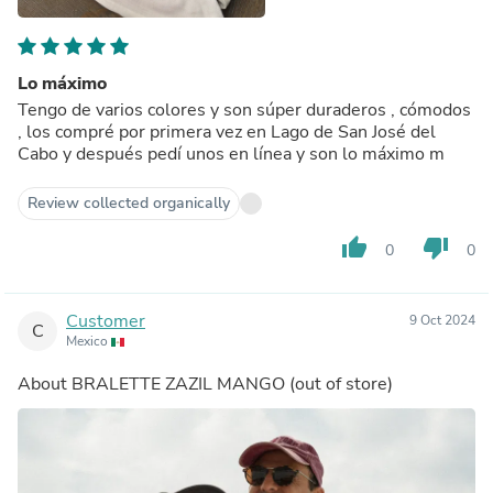
Lo máximo
Tengo de varios colores y son súper duraderos , cómodos
, los compré por primera vez en Lago de San José del
Cabo y después pedí unos en línea y son lo máximo m
Review collected organically
thumb_up
thumb_down
0
0
Customer
9 Oct 2024
C
Mexico
About
BRALETTE ZAZIL MANGO
(out of store)