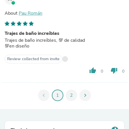
About
Pau Román
Trajes de baño increíbles
Trajes de baño increíbles, 💯 de calidad
💯en diseño
Review collected from invite
thumb_up
thumb_down
0
0
chevron_left
1
2
chevron_right