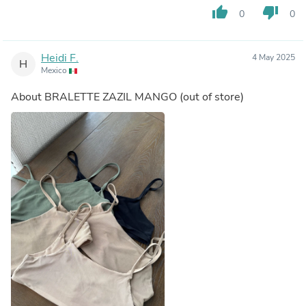
thumb_up
thumb_down
0
0
Heidi F.
4 May 2025
H
Mexico
About
BRALETTE ZAZIL MANGO
(out of store)