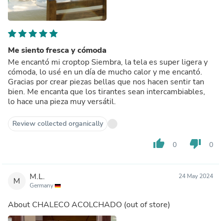
Me siento fresca y cómoda
Me encantó mi croptop Siembra, la tela es super ligera y
cómoda, lo usé en un día de mucho calor y me encantó.
Gracias por crear piezas bellas que nos hacen sentir tan
bien. Me encanta que los tirantes sean intercambiables,
lo hace una pieza muy versátil.
Review collected organically
thumb_up
thumb_down
0
0
M.L.
24 May 2024
M
Germany
About
CHALECO ACOLCHADO
(out of store)