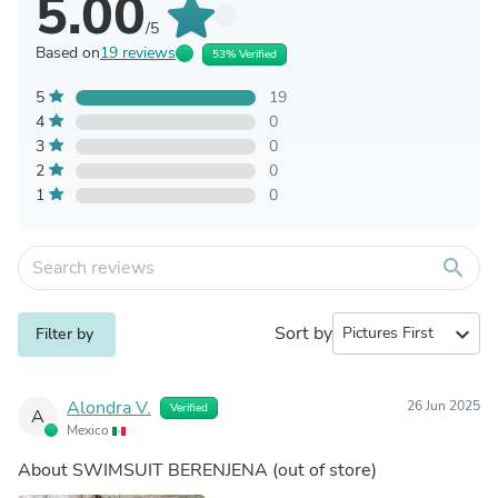
5.00
/5
Based on
19 reviews
53% Verified
5
19
4
0
3
0
2
0
1
0
search
Sort by
expand_more
Filter by
Alondra V.
26 Jun 2025
Verified
A
Mexico
About
SWIMSUIT BERENJENA
(out of store)