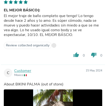
EL MEJOR BÁSICO(:
El mejor traje de baño completo que tengo! Lo tengo
desde hace 2 años y lo amo. Es súper cómodo, nada se
mueve y puedo hacer actividades sin miedo a que se me
vea algo. Lo he usado igual como body y se ve
espectacular, 10/10. EL MEJOR BÁSCIO.
Review collected organically
thumb_up
thumb_down
0
0
Customer
15 May 2024
C
Mexico
About
BIKINI PALMA
(out of store)