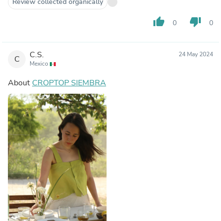
Review collected organically
thumb_up
thumb_down
0
0
C.S.
24 May 2024
C
Mexico
About
CROPTOP SIEMBRA