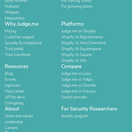
Store reviews
For starting stores
Features
For growing stores
Widgets
Integrations
Why Judge.me
Platforms
Pricing
Judge.me on Shopify
Customer support
Shopify Vs Bigcommerce
Security & compliance
Shopify Vs WooCommerce
Trust portal
Shopify Vs Squarespace
Trust manifesto
Shopify Vs Square
Shopify Vs Wix
Resources
Compare
Blog
Judge.me vs Loox
Events
Judge.me vs Yotpo
Agencies
Judge.me vs Okendo
Help center
Judge.me vs Klaviyo
API for devs
Switch provider
Changelog
About
For Security Researchers
Team and values
Bounty program
Leadership
Careers