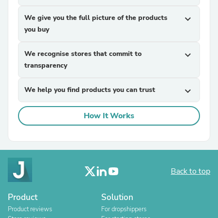
We give you the full picture of the products
expand_more
you buy
We recognise stores that commit to
expand_more
transparency
We help you find products you can trust
expand_more
How It Works
Back to top
Product
Solution
Product reviews
For dropshippers