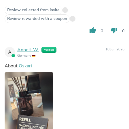
Review collected from invite
Review rewarded with a coupon
thumb_up
thumb_down
0
0
Annett W.
10 Jun 2026
Verified
A
Germany
About
Oskari