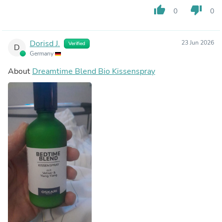
thumb_up
thumb_down
0
0
Dorisd J.
23 Jun 2026
Verified
D
Germany
About
Dreamtime Blend Bio Kissenspray