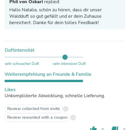
Phil von Oskari
replied:
Hallo Natalia, schön zu hören, dass dir unser
Waldduft so gut gefällt und er dein Zuhause
bereichert. Danke für dein tolles Feedback!
Duftintensität
sehr schwacher Duft
sehr intensiver Duft
Weiterempfehlung an Freunde & Familie
Likes
Unkomplizierte Abwicklung, schnelle Lieferung.
Review collected from invite
Review rewarded with a coupon
thumb_up
thumb_down
0
0