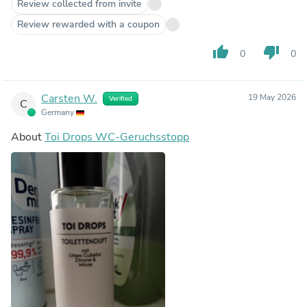
Review collected from invite
Review rewarded with a coupon
thumb_up
thumb_down
0
0
Carsten W.
19 May 2026
Verified
C
Germany
About
Toi Drops WC-Geruchsstopp