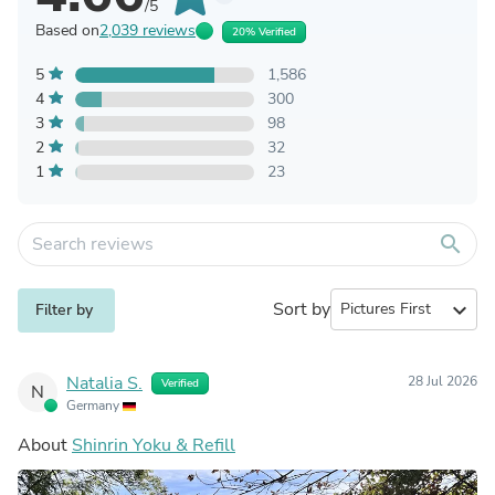
/5
Based on
2,039 reviews
20% Verified
5
1,586
4
300
3
98
2
32
1
23
search
Sort by
expand_more
Filter by
Natalia S.
28 Jul 2026
Verified
N
Germany
About
Shinrin Yoku & Refill