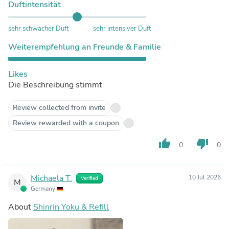
Duftintensität
sehr schwacher Duft
sehr intensiver Duft
Weiterempfehlung an Freunde & Familie
Likes
Die Beschreibung stimmt
Review collected from invite
Review rewarded with a coupon
thumb_up
thumb_down
0
0
Michaela T.
10 Jul 2026
Verified
M
Germany
About
Shinrin Yoku & Refill