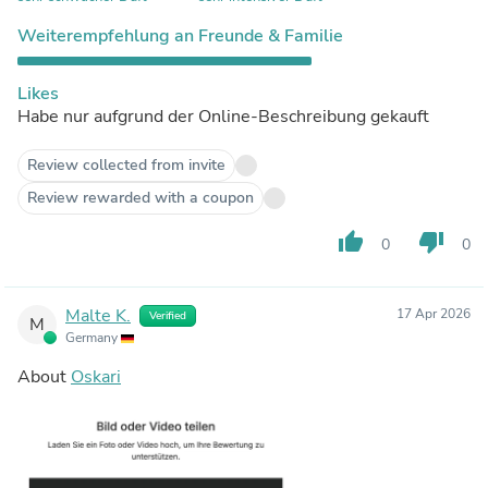
Weiterempfehlung an Freunde & Familie
Likes
Habe nur aufgrund der Online-Beschreibung gekauft
Review collected from invite
Review rewarded with a coupon
thumb_up
thumb_down
0
0
Malte K.
17 Apr 2026
Verified
M
Germany
About
Oskari