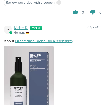
Review rewarded with a coupon
thumb_up
thumb_down
0
0
Malte K.
17 Apr 2026
Verified
M
Germany
About
Dreamtime Blend Bio Kissenspray