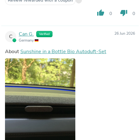
Review rewarded with a coupon
thumb_up
thumb_down
0
0
Can G.
26 Jun 2026
Verified
C
Germany
About
Sunshine in a Bottle Bio Autoduft-Set