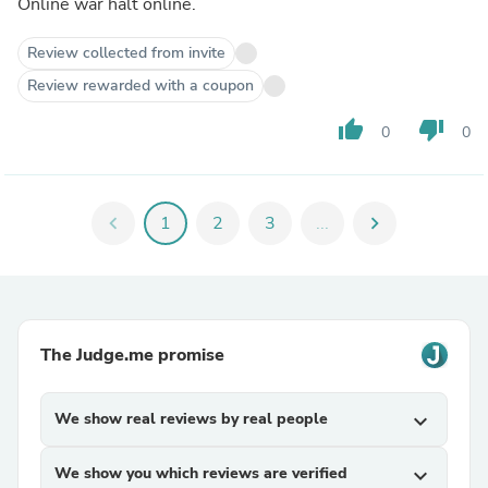
Online war halt online.
Review collected from invite
Review rewarded with a coupon
thumb_up
thumb_down
0
0
chevron_left
1
2
3
...
chevron_right
The Judge.me promise
We show real reviews by real people
expand_more
We show you which reviews are verified
expand_more