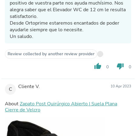
positivo de vuestra parte nos ayuda muchísimo. Nos
alegra saber que el Elevador WC de 12 cm le resulta
satisfactorio.
Desde Ortoprime estaremos encantados de poder
ayudarle siempre que lo necesite.
Un saludo.
Review collected by another review provider
thumb_up
thumb_down
0
0
Cliente V.
10 Apr 2023
C
About
Zapato Post Quirúrgico Abierto | Suela Plana
Cierre de Velcro