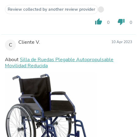
Review collected by another review provider
thumb_up
thumb_down
0
0
Cliente V.
10 Apr 2023
C
About
Silla de Ruedas Plegable Autopropulsable
Movilidad Reducida