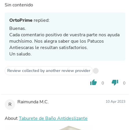
Sin contenido
OrtoPrime
replied:
Buenas.
Cada comentario positivo de vuestra parte nos ayuda
muchísimo. Nos alegra saber que los Patucos
Antiescaras le resultan satisfactorios.
Un saludo.
Review collected by another review provider
thumb_up
thumb_down
0
0
Raimunda M.C.
10 Apr 2023
R
About
Taburete de Baño Antideslizante