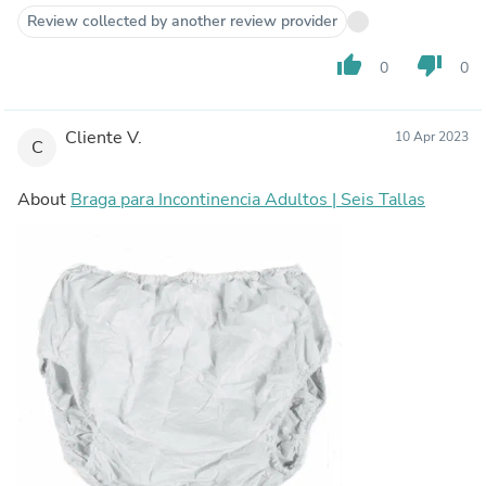
Review collected by another review provider
thumb_up
thumb_down
0
0
Cliente V.
10 Apr 2023
C
About
Braga para Incontinencia Adultos | Seis Tallas