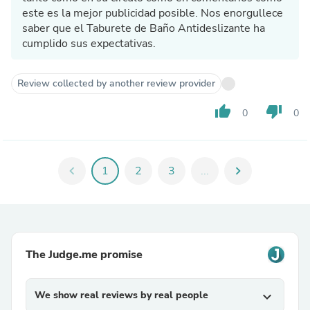
este es la mejor publicidad posible. Nos enorgullece
saber que el Taburete de Baño Antideslizante ha
cumplido sus expectativas.
Review collected by another review provider
thumb_up
thumb_down
0
0
chevron_left
1
2
3
...
chevron_right
The Judge.me promise
We show real reviews by real people
expand_more