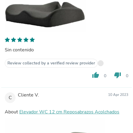
Sin contenido
Review collected by a verified review provider
thumb_up
thumb_down
0
0
Cliente V.
10 Apr 2023
C
About
Elevador WC 12 cm Reposabrazos Acolchados