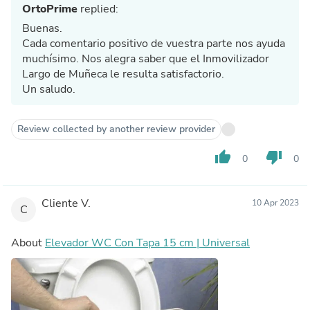
OrtoPrime
replied:
Buenas.
Cada comentario positivo de vuestra parte nos ayuda
muchísimo. Nos alegra saber que el Inmovilizador
Largo de Muñeca le resulta satisfactorio.
Un saludo.
Review collected by another review provider
thumb_up
thumb_down
0
0
Cliente V.
10 Apr 2023
C
About
Elevador WC Con Tapa 15 cm | Universal