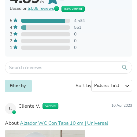
/5
Based on
5,085 reviews
84% Verified
5
4,534
4
551
3
0
2
0
1
0
search
Sort by
expand_more
Filter by
Cliente V.
10 Apr 2023
Verified
C
About
Alzador WC Con Tapa 10 cm | Universal