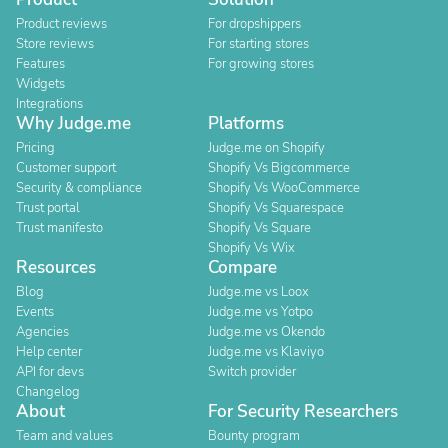
Product reviews
For dropshippers
Store reviews
For starting stores
Features
For growing stores
Widgets
Integrations
Why Judge.me
Platforms
Pricing
Judge.me on Shopify
Customer support
Shopify Vs Bigcommerce
Security & compliance
Shopify Vs WooCommerce
Trust portal
Shopify Vs Squarespace
Trust manifesto
Shopify Vs Square
Shopify Vs Wix
Resources
Compare
Blog
Judge.me vs Loox
Events
Judge.me vs Yotpo
Agencies
Judge.me vs Okendo
Help center
Judge.me vs Klaviyo
API for devs
Switch provider
Changelog
About
For Security Researchers
Team and values
Bounty program