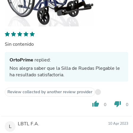
Sin contenido
OrtoPrime
replied:
Nos alegra saber que la Silla de Ruedas Plegable le
ha resultado satisfactoria.
Review collected by another review provider
thumb_up
thumb_down
0
0
LBTL F.A.
10 Apr 2023
L