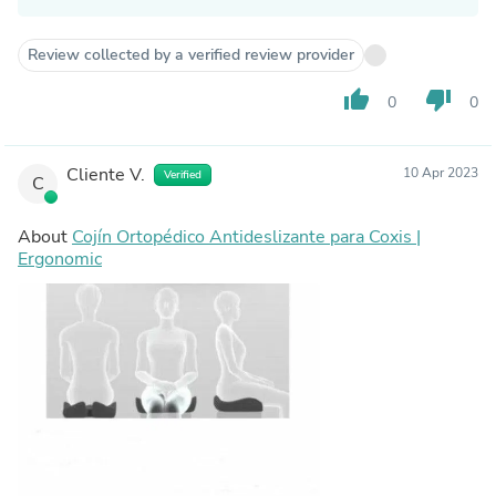
Review collected by a verified review provider
thumb_up
thumb_down
0
0
Cliente V.
10 Apr 2023
Verified
C
About
Cojín Ortopédico Antideslizante para Coxis |
Ergonomic