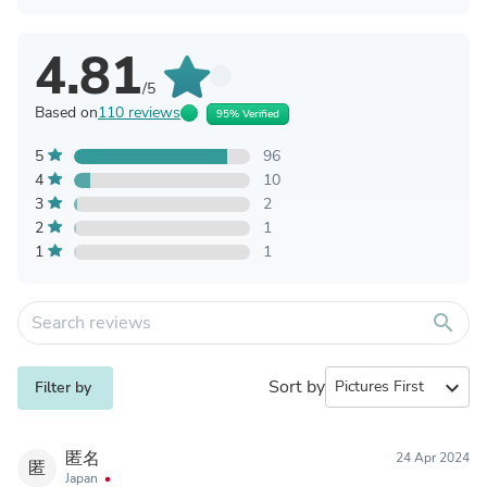
4.81
/5
Based on
110 reviews
95% Verified
5
96
4
10
3
2
2
1
1
1
search
Sort by
expand_more
Filter by
匿名
24 Apr 2024
匿
Japan