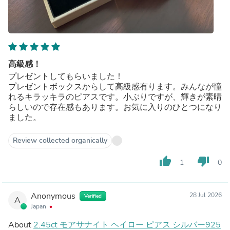
高級感！
プレゼントしてもらいました！
プレゼントボックスからして高級感有ります。みんなが憧
れるキラッキラのピアスです。小ぶりですが、輝きが素晴
らしいので存在感もあります。お気に入りのひとつになり
ました。
Review collected organically
thumb_up
thumb_down
1
0
Anonymous
28 Jul 2026
Verified
A
Japan
About
2.45ct モアサナイト ヘイロー ピアス シルバー925