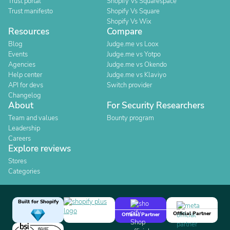
Trust portal
Shopify Vs Squarespace
Trust manifesto
Shopify Vs Square
Shopify Vs Wix
Resources
Compare
Blog
Judge.me vs Loox
Events
Judge.me vs Yotpo
Agencies
Judge.me vs Okendo
Help center
Judge.me vs Klaviyo
API for devs
Switch provider
Changelog
About
For Security Researchers
Team and values
Bounty program
Leadership
Careers
Explore reviews
Stores
Categories
Built for Shopify
Official Partner
Official Partner