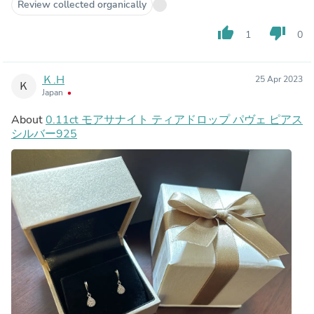
Review collected organically
thumb_up
thumb_down
1
0
Ｋ.H
25 Apr 2023
Ｋ
Japan
About
0.11ct モアサナイト ティアドロップ パヴェ ピアス
シルバー925