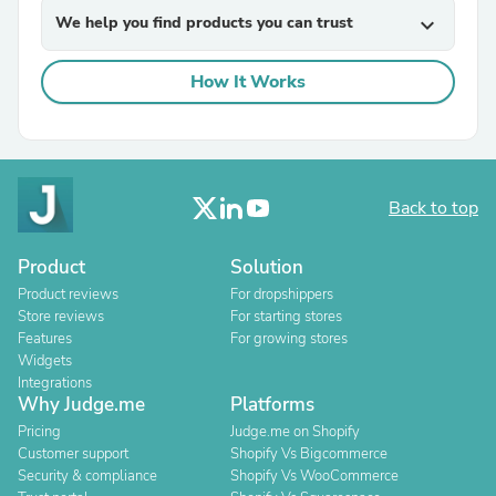
We help you find products you can trust
expand_more
How It Works
Back to top
Product
Solution
Product reviews
For dropshippers
Store reviews
For starting stores
Features
For growing stores
Widgets
Integrations
Why Judge.me
Platforms
Pricing
Judge.me on Shopify
Customer support
Shopify Vs Bigcommerce
Security & compliance
Shopify Vs WooCommerce