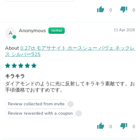
thumb_up
thumb_down
0
0
Anonymous
11 Apr 2026
Verified
A
About
0.27ct モアサナイト ホースシュー パヴェ ネックレ
ス シルバー925
キラキラ
ダイアモンドのように光に反射してキラキラ素敵です。お
手頃価格でおすすめです。
Review collected from invite
Review rewarded with a coupon
thumb_up
thumb_down
0
0