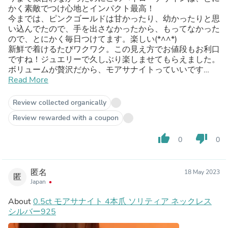
かく素敵でつけ心地とインパクト最高！
今までは、ピンクゴールドは甘かったり、幼かったりと思
い込んでたので、手を出さなかったから、もってなかった
ので、とにかく毎日つけてます。楽しい(*^^*)
新鮮で着けるたびワクワク。この見え方でお値段もお利口
ですね！ジュエリーで久しぶり楽しませてもらえました。
ボリュームが贅沢だから、モアサナイトっていいです
ね！！
Read More
Review collected organically
Review rewarded with a coupon
thumb_up
thumb_down
0
0
匿名
18 May 2023
匿
Japan
About
0.5ct モアサナイト 4本爪 ソリティア ネックレス
シルバー925