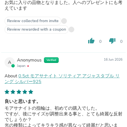
お気に入りの品物となりました。人へのプレゼントにも考
えています
Review collected from invite
Review rewarded with a coupon
thumb_up
thumb_down
0
0
Anonymous
16 Jun 2026
Verified
A
Japan
About
0.5ct モアサナイト ソリティア アジャスタブル リ
ング シルバー925
良いと思います。
モアサナイトの指輪は、初めての購入でした。
ですが、後にサイズが調整出来る事と、とても綺麗な反射
でしょうか？
光の種類によってキラキラ感が異なって綺麗だと思いま