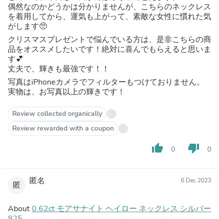
偶然なのかどうかは分かりませんが、こちらのネックレス
を着用してから、運気も上がって、素敵な女性に慣れた気
がします🥺
クリスマスプレゼントで悩んでいる方は、是非こちらの商
品をオススメしたいです！絶対に喜んでもらえると思いま
す💕
丈夫で、輝きも最強です！！
写真はiPhoneカメラでフィルターもつけておりません。
実物は、お写真以上の輝きです！
Review collected organically
Review rewarded with a coupon
thumb_up
thumb_down
0
0
匿名
6 Dec 2023
匿
About
0.62ct モアサナイト ヘイロー ネックレス シルバー
925