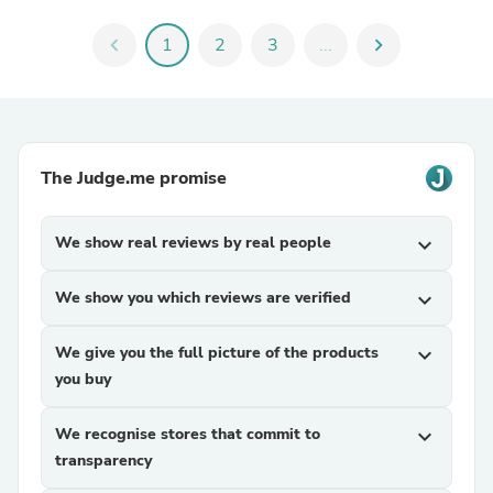
chevron_left
1
2
3
...
chevron_right
The Judge.me promise
We show real reviews by real people
expand_more
We show you which reviews are verified
expand_more
We give you the full picture of the products
expand_more
you buy
We recognise stores that commit to
expand_more
transparency