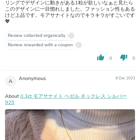
リングでデザインに動きがある1粒が欲しいなぁと見たら
このデザインに一目惚れしました。ファッション性もある
けど上品です。モアサナイトなのでキラキラがすごいです
💖
Review collected organically
Review rewarded with a coupon
thumb_up
thumb_down
0
0
Anonymous
8 Dec 2023
A
About
0.3ct モアサナイト ベゼル ネックレス シルバー
925