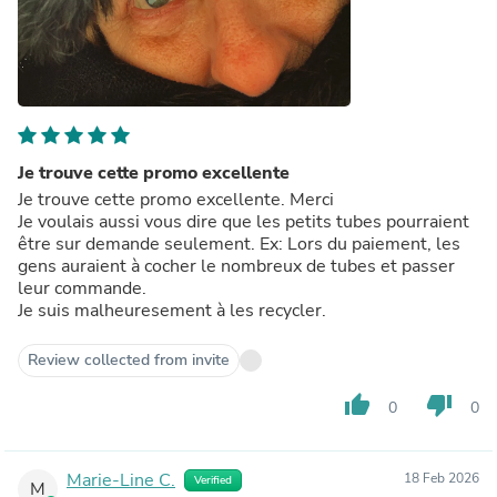
Je trouve cette promo excellente
Je trouve cette promo excellente. Merci
Je voulais aussi vous dire que les petits tubes pourraient
être sur demande seulement. Ex: Lors du paiement, les
gens auraient à cocher le nombreux de tubes et passer
leur commande.
Je suis malheuresement à les recycler.
Review collected from invite
thumb_up
thumb_down
0
0
Marie-Line C.
18 Feb 2026
Verified
M