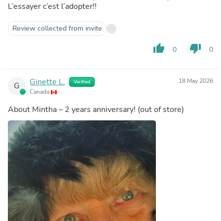
L’essayer c’est l’adopter!!
Review collected from invite
thumb_up
thumb_down
0
0
Ginette L.
18 May 2026
Verified
G
Canada
About
Mintha – 2 years anniversary!
(out of store)