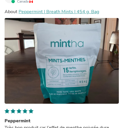
Canada
About
Peppermint | Breath Mints | 454 g. Bag
Peppermint
Très bon produit car l’effet de menthe poivrée dure