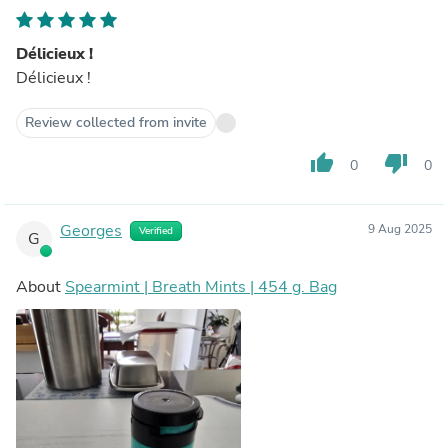
Délicieux !
Délicieux !
Review collected from invite
thumb_up
thumb_down
0
0
Georges
9 Aug 2025
Verified
G
About
Spearmint | Breath Mints | 454 g. Bag