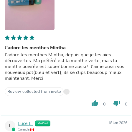
J'adore les menthes Mintha
J'adore les menthes Mintha, depuis que je les aies
découvertes. Ma préféré est la menthe verte, mais la
menthe poivrée est super bonne aussi !! J'aime aussi vos
nouveaux pot(bleu et vert), ils se clips beaucoup mieux
maintenant. Merci
Review collected from invite
thumb_up
thumb_down
0
0
Luce L.
18 Jan 2026
Verified
L
Canada