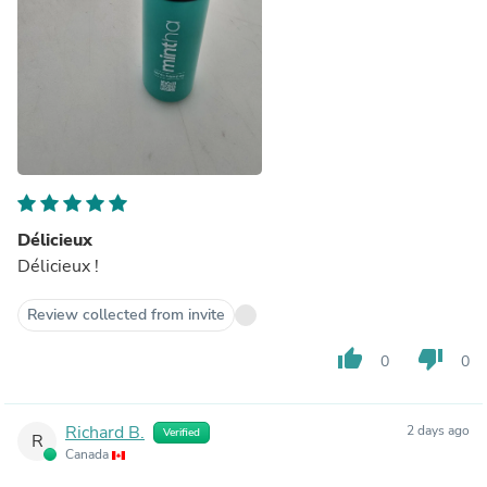
Délicieux
Délicieux !
Review collected from invite
thumb_up
thumb_down
0
0
Richard B.
2 days ago
Verified
R
Canada