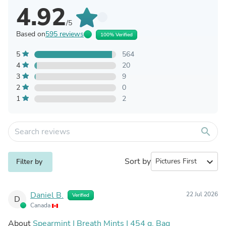
4.92
/5
Based on
595 reviews
100% Verified
5
564
4
20
3
9
2
0
1
2
search
Sort by
expand_more
Filter by
Daniel B.
22 Jul 2026
Verified
D
Canada
About
Spearmint | Breath Mints | 454 g. Bag