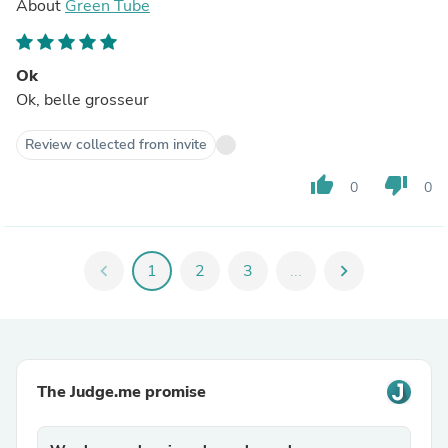
About
Green Tube
Ok
Ok, belle grosseur
Review collected from invite
thumb_up
thumb_down
0
0
chevron_left
1
2
3
...
chevron_right
The Judge.me promise