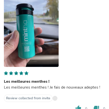
Les meilleures menthes !
Les meilleures menthes ! Je fais de nouveaux adeptes !
Review collected from invite
thumb_up
thumb_down
0
0