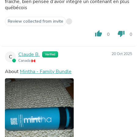
fraîche, bien pensée d’avoir intégré un contenant en plus
québécois
Review collected from invite
thumb_up
thumb_down
0
0
Claude B.
20 Oct 2025
Verified
C
Canada
About
Mintha - Family Bundle