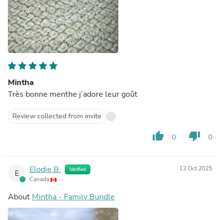
Mintha
Très bonne menthe j’adore leur goût
Review collected from invite
thumb_up
thumb_down
0
0
Elodie B.
13 Oct 2025
Verified
E
Canada
About
Mintha - Family Bundle