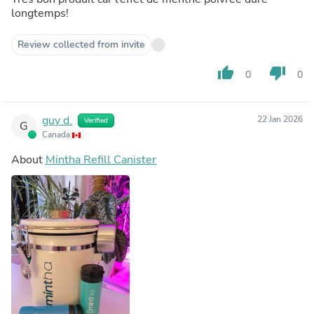
longtemps!
Review collected from invite
thumb_up
thumb_down
0
0
guy d.
22 Jan 2026
Verified
G
Canada
About
Mintha Refill Canister