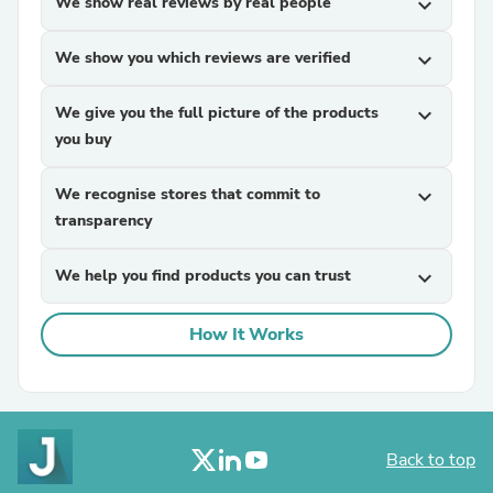
We show real reviews by real people
expand_more
We show you which reviews are verified
expand_more
We give you the full picture of the products
expand_more
you buy
We recognise stores that commit to
expand_more
transparency
We help you find products you can trust
expand_more
How It Works
Back to top