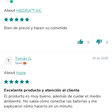
About
HIEDRA™ AC
Bien de precio y hacen su cometido
thumb_up
thumb_down
0
0
Tomás G.
25 Jul 2025
T
Spain
About
Hune
Excelente producto y atención al cliente
El producto es muy bueno, además de cuidar el medio
ambiente. No sabía cómo conectar las baterías y me
explicaron cómo hacerlo en un minuto.