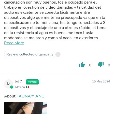
cancelación son muy buenos, los e ocupado para el
trabajo en cuestión de video llamadas y la calidad del
audio es excelente se conecta fácilmente entre
dispositivos algo que me tenia preocupado ya que en la
especificación no lo menciona, los tengo conectados a 3
dispositivos y el anclaje de uno a otro es rápido, el tema
de la resistencia al agua es buena, me toco lluvia
moderada se mojaron y como si nada, en exteriores
(calle) al momento de hacer llamadas tienes problemas
Read More
para quien esta del otro lado de la llamada que te
escuche con claridad el micrófono que trae no da lo
Review collected organically
suficiente para captar al 100% tu voz tienes que levantar
mucho la voz para que se aprecie de manera clara del otro
thumb_up
thumb_down
0
0
lado, pero en espacios cerrados se capta claramente la
voz el momento de la llamada, la batería es algo de
reconocer ya que tiene una larga duración y no es de que
M.G.
15 May 2024
Verified
te estés preocupando de que se le terminara pronto, el
M
Mexico
avizor de batería baja se acciona de manera oportuna, la
carga total es en casi 3 horas sin duda una excelente
About
FAUNA™ ANC
compra, me encantaría que hicieran estuche rígido para
los audífonos.
Como siempre lo he dicho hay que leer bien el manual