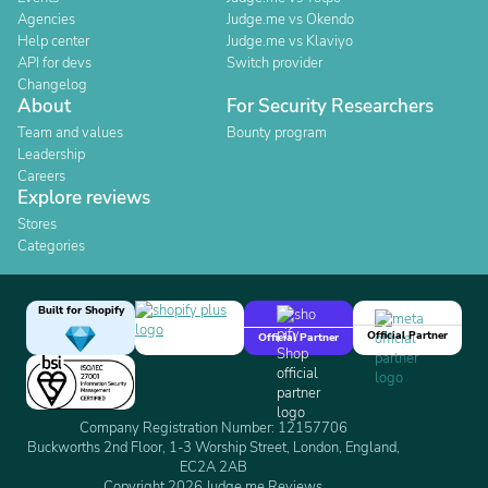
Agencies
Judge.me vs Okendo
Help center
Judge.me vs Klaviyo
API for devs
Switch provider
Changelog
About
For Security Researchers
Team and values
Bounty program
Leadership
Careers
Explore reviews
Stores
Categories
Built for Shopify
Official Partner
Official Partner
Company Registration Number: 12157706
Buckworths 2nd Floor, 1-3 Worship Street, London, England,
EC2A 2AB
Copyright 2026 Judge.me Reviews