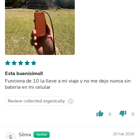
Esta buenisimo!!
Funciona de 10 la lleve a mi viaje y no me dejo nunca sin
bateria en mi celular
Review collected organically
thumb_up
thumb_down
0
0
Sònia
20 Feb 2026
Verified
S