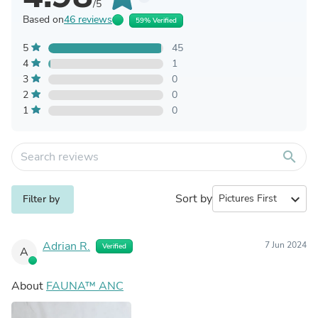
/5
Based on
46 reviews
59% Verified
5
45
4
1
3
0
2
0
1
0
search
Sort by
expand_more
Filter by
Adrian R.
7 Jun 2024
Verified
A
About
FAUNA™ ANC