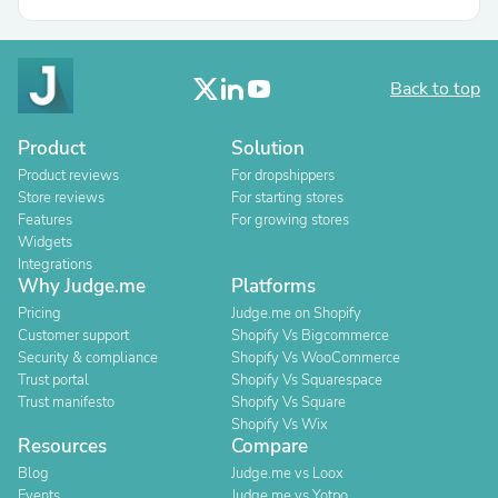
Back to top
Product
Solution
Product reviews
For dropshippers
Store reviews
For starting stores
Features
For growing stores
Widgets
Integrations
Why Judge.me
Platforms
Pricing
Judge.me on Shopify
Customer support
Shopify Vs Bigcommerce
Security & compliance
Shopify Vs WooCommerce
Trust portal
Shopify Vs Squarespace
Trust manifesto
Shopify Vs Square
Shopify Vs Wix
Resources
Compare
Blog
Judge.me vs Loox
Events
Judge.me vs Yotpo