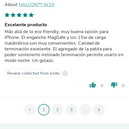
About
HALCON™ W10
Excelente producto
Más allá de lo eco friendly, muy buena opción para
iPhone. El enganche MagSafe y los 15w de carga
inalámbrica son muy convenientes. Calidad de
terminación excelente. El agregado de la patita para
poder sostenerlo inclinado terminación permite usarlo en
modo noche. Un golazo.
Review collected from invite
thumb_up
thumb_down
0
0
chevron_left
1
2
3
...
chevron_right