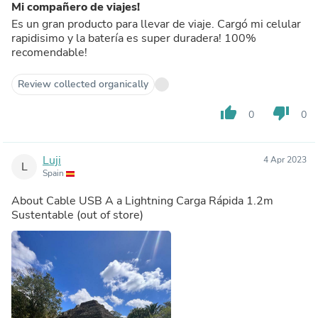
Mi compañero de viajes!
Es un gran producto para llevar de viaje. Cargó mi celular
rapidisimo y la batería es super duradera! 100%
recomendable!
Review collected organically
thumb_up
thumb_down
0
0
Luji
4 Apr 2023
L
Spain
About
Cable USB A a Lightning Carga Rápida 1.2m
Sustentable
(out of store)