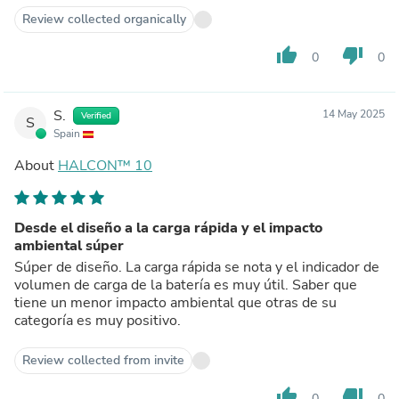
Review collected organically
thumb_up
thumb_down
0
0
S.
14 May 2025
Verified
S
Spain
About
HALCON™ 10
Desde el diseño a la carga rápida y el impacto
ambiental súper
Súper de diseño. La carga rápida se nota y el indicador de
volumen de carga de la batería es muy útil. Saber que
tiene un menor impacto ambiental que otras de su
categoría es muy positivo.
Review collected from invite
thumb_up
thumb_down
0
0