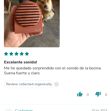
Excelente sonido!
Me he quedado sorprendido con el sonido de la bocina.
Suena fuerte y claro
Review collected organically
thumb_up
thumb_down
0
0
Customer
10 Jul 2023