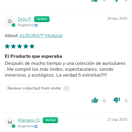
Drio P.
28 Apr 2025
Verified
D
Argentina
About
AURORA™ Modular
El Producto que esperaba
Después de mucho tiempo y una colección de auriculares
. Me compré los más lindos, espectaculares, sonido
inmersivo, y ecológicos. La verdad 5 estrellas!!!!!
Review collected from invite
thumb_up
thumb_down
0
0
Mariano Q.
27 Apr 2025
Verified
M
Argentina