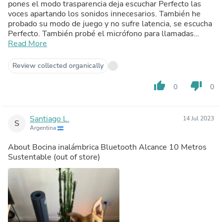
pones el modo trasparencia deja escuchar Perfecto las
voces apartando los sonidos innecesarios. También he
probado su modo de juego y no sufre latencia, se escucha
Perfecto. También probé el micrófono para llamadas
normales y para gaming y con quienes he hablado, dicen
Read More
que apenas y se escucha el ruido externo y son muy
claros. Estéticamente son preciosos. Para mi gusto, le
Review collected organically
faltan bajos, pero es la mejor inversión que he hecho
hasta ahora.
thumb_up
thumb_down
0
0
Santiago L.
14 Jul 2023
S
Argentina
About
Bocina inalámbrica Bluetooth Alcance 10 Metros
Sustentable
(out of store)