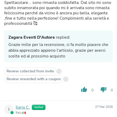
Spettacolare... sono rimasta soddisfatta. Dal sito mi sono
subito innamorata poi quando mi è arrivata sono rimasta
felicissima perché da vicino è ancora piu bella, elegante
,fine e tutto nella perfezione! Complimenti alla serietà e
professionalità 🥰
Zagara Eventi D'Autore
replied:
Grazie mille per la recensione, ci fa molto piacere che
abbia apprezzato appieno l'articolo, grazie per averci
scelte ed al prossimo acquisto
Review collected from invite
Review rewarded with a coupon
thumb_up
thumb_down
0
0
Ilaria C.
27 Mar 2026
Verified
I
Italy