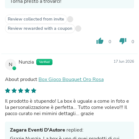
Torna presto a trovarci!
Review collected from invite
Review rewarded with a coupon
thumb_up
thumb_down
0
0
Nunzia
17 Jun 2026
Verified
N
About product
Box Gioco Bouquet Oro Rosa
Il prodotto è stupendo! La box è uguale a come in foto e
la personalizzazione è perfetta... Tutto come volevo!!! Il
pacco curato nei mimini dettagli... grazie
Zagara Eventi D'Autore
replied:
Grazie Nunzia, La box è uno di quei prodotti di cui