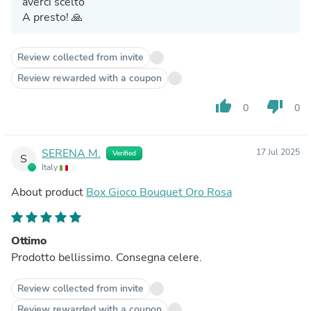
averci scelto
A presto! 🙏
Review collected from invite
Review rewarded with a coupon
thumb_up
thumb_down
0
0
SERENA M.
17 Jul 2025
Verified
S
Italy
About product
Box Gioco Bouquet Oro Rosa
Ottimo
Prodotto bellissimo. Consegna celere.
Review collected from invite
Review rewarded with a coupon