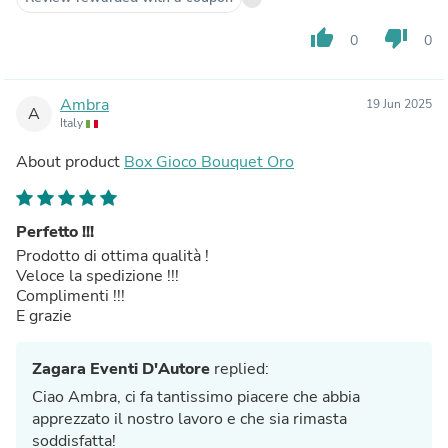
thumb_up
thumb_down
0
0
Ambra
19 Jun 2025
A
Italy
About product
Box Gioco Bouquet Oro
Perfetto !!!
Prodotto di ottima qualità !
Veloce la spedizione !!!
Complimenti !!!
E grazie
Zagara Eventi D'Autore
replied:
Ciao Ambra, ci fa tantissimo piacere che abbia
apprezzato il nostro lavoro e che sia rimasta
soddisfatta!