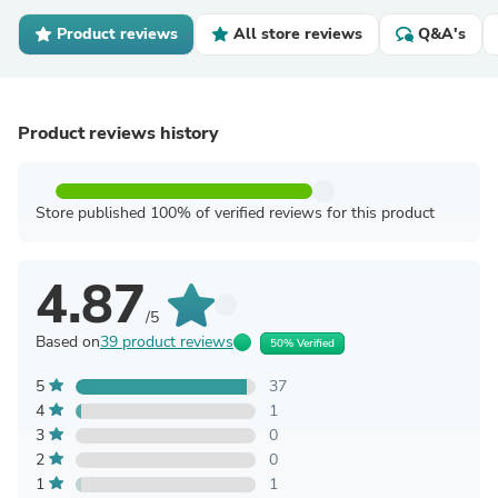
Product reviews
All store reviews
Q&A's
Product reviews history
Store published 100% of verified reviews for this product
4.87
/5
Based on
39 product reviews
50% Verified
5
37
4
1
3
0
2
0
1
1