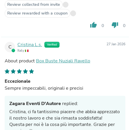
Review collected from invite
Review rewarded with a coupon
thumb_up
thumb_down
0
0
Cristina L.s.
27 Jan 2026
Verified
C
Italy
About product
Box Buste Nuziali Ravello
Eccezionale
Sempre impeccabili, originali e precisi
Zagara Eventi D'Autore
replied:
Cristina, ci fa tantissimo piacere che abbia apprezzato
il nostro lavoro e che sia rimasta soddisfatta!
Questa per noi è la cosa più importante. Grazie per