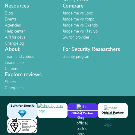
Shopify Vs Wix
Resources
Compare
Blog
Judge.me vs Loox
Events
Judge.me vs Yotpo
Agencies
Judge.me vs Okendo
Help center
Judge.me vs Klaviyo
API for devs
Switch provider
Changelog
About
For Security Researchers
Team and values
Bounty program
Leadership
Careers
Explore reviews
Stores
Categories
Built for Shopify
Official Partner
Official Partner