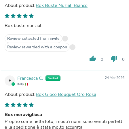
About product
Box Buste Nuziali Bianco
Box buste nunziali
Review collected from invite
Review rewarded with a coupon
thumb_up
thumb_down
0
0
Francesca C.
24 Mar 2026
Verified
F
Italy
About product
Box Gioco Bouquet Oro Rosa
Box meravigliosa
Proprio come nella foto, i nostri nomi sono venuti perfetti
e la spedizione è stata molto accurata