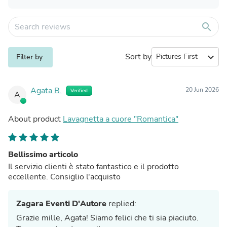
search
Sort by
expand_more
Filter by
Agata B.
20 Jun 2026
Verified
A
About product
Lavagnetta a cuore "Romantica"
Bellissimo articolo
Il servizio clienti è stato fantastico e il prodotto
eccellente. Consiglio l'acquisto
Zagara Eventi D'Autore
replied:
Grazie mille, Agata! Siamo felici che ti sia piaciuto.