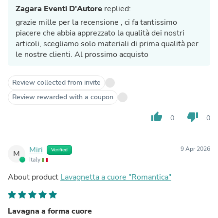
Zagara Eventi D'Autore
replied:
grazie mille per la recensione , ci fa tantissimo
piacere che abbia apprezzato la qualità dei nostri
articoli, scegliamo solo materiali di prima qualità per
le nostre clienti. Al prossimo acquisto
Review collected from invite
Review rewarded with a coupon
thumb_up
thumb_down
0
0
Miri
9 Apr 2026
Verified
M
Italy
About product
Lavagnetta a cuore "Romantica"
Lavagna a forma cuore