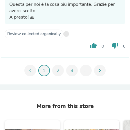
Questa per noi è la cosa più importante. Grazie per
averci scelto
A presto! 🙏
Review collected organically
thumb_up
thumb_down
0
0
chevron_left
1
2
3
...
chevron_right
More from this store