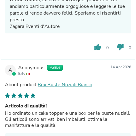
andiamo particolarmente orgogliose e leggere le tue
parole ci rende davvero felici. Speriamo di risentirti
presto
Zagara Eventi d'Autore
thumb_up
thumb_down
0
0
Anonymous
14 Apr 2026
Verified
A
Italy
About product
Box Buste Nuziali Bianco
Articolo di qualità!
Ho ordinato un cake topper e una box per le buste nuziali.
Gli articoli sono arrivati ben imballati, ottima la
manifattura e la qualità.