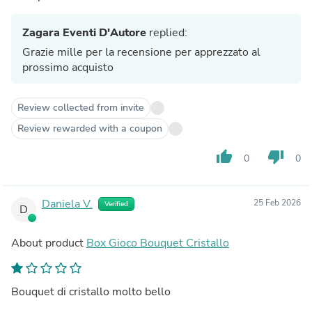
Zagara Eventi D'Autore
replied:
Grazie mille per la recensione per apprezzato al
prossimo acquisto
Review collected from invite
Review rewarded with a coupon
thumb_up
thumb_down
0
0
Daniela V.
25 Feb 2026
Verified
D
About product
Box Gioco Bouquet Cristallo
Bouquet di cristallo molto bello