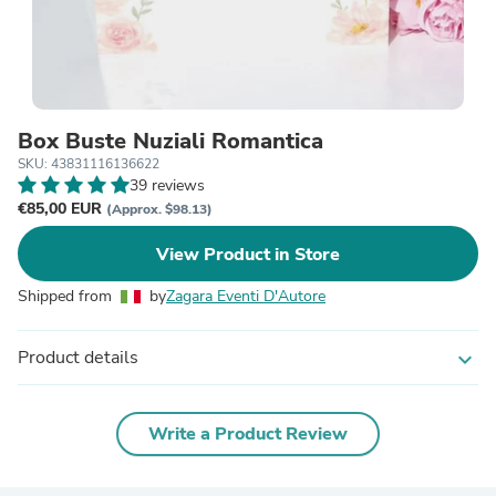
Box Buste Nuziali Romantica
SKU: 43831116136622
39 reviews
€85,00 EUR
(Approx. $98.13)
View Product in Store
Shipped from
by
Zagara Eventi D'Autore
Product details
expand_more
Write a Product Review