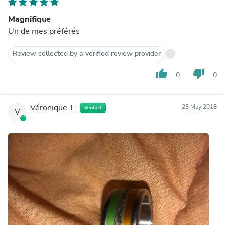
Magnifique
Un de mes préférés
Review collected by a verified review provider
thumb_up
thumb_down
0
0
Véronique T.
23 May 2018
Verified
V