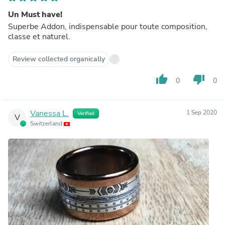
Un Must have!
Superbe Addon, indispensable pour toute composition,
classe et naturel.
Review collected organically
thumb_up
thumb_down
0
0
Vanessa L.
1 Sep 2020
Verified
V
Switzerland