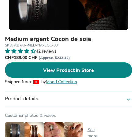
Medium argent Cocon de soie
SKU: AD-AR-MED-NA-COC-00
42 reviews
CHF189.00 CHF
(Approx. $233.42)
View Product in Store
Shipped from
by
Mood Collection
Product details
expand_more
Customer photos & videos
See
more