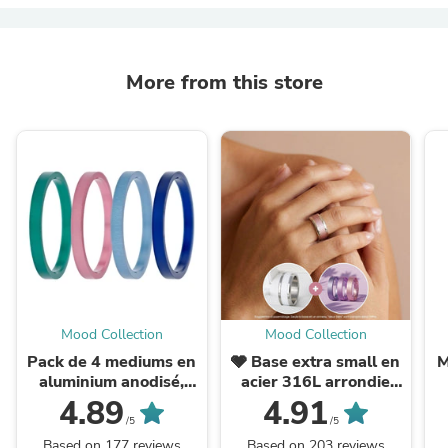
More from this store
Mood Collection
Mood Collection
Pack de 4 mediums en
🩶 Base extra small en
M
aluminium anodisé,
acier 316L arrondie
couleurs à choix
(9mm) pour bague
4.89
4.91
mood, bijou avec
/5
/5
anneau central
Based on 177 reviews
Based on 203 reviews