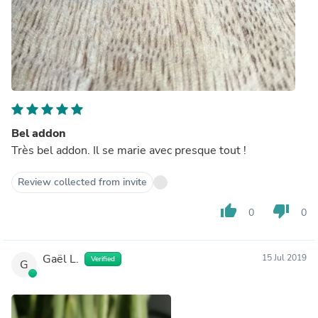
Bel addon
Très bel addon. Il se marie avec presque tout !
Review collected from invite
thumb_up
thumb_down
0
0
Gaël L.
15 Jul 2019
Verified
G