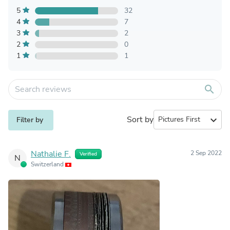
5
32
4
7
3
2
2
0
1
1
search
Sort by
expand_more
Filter by
Nathalie F.
2 Sep 2022
Verified
N
Switzerland