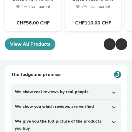
95.2% Transparent
95.7% Transparent
CHF56.00 CHF
CHF110.00 CHF
View All Products
The Judge.me promise
We show real reviews by real people
expand_more
We show you which reviews are verified
expand_more
We give you the full picture of the products
expand_more
you buy