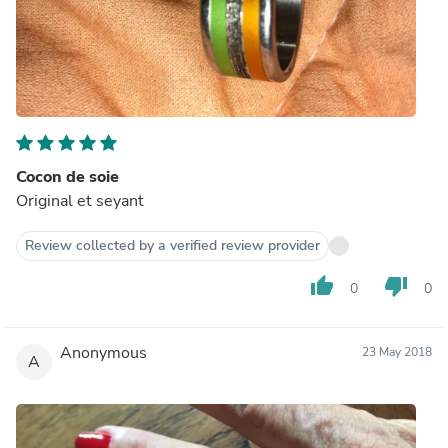
Cocon de soie
Original et seyant
Review collected by a verified review provider
thumb_up
thumb_down
0
0
Anonymous
23 May 2018
A