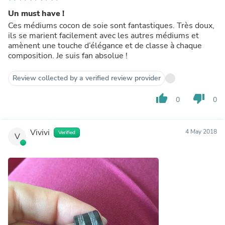
Un must have !
Ces médiums cocon de soie sont fantastiques. Très doux,
ils se marient facilement avec les autres médiums et
amènent une touche d’élégance et de classe à chaque
composition. Je suis fan absolue !
Review collected by a verified review provider
thumb_up
thumb_down
0
0
Vivivi
4 May 2018
Verified
V