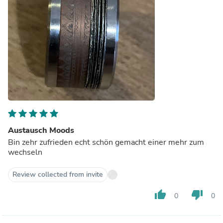
Austausch Moods
Bin zehr zufrieden echt schön gemacht einer mehr zum
wechseln
Review collected from invite
thumb_up
thumb_down
0
0