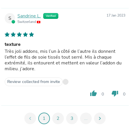
Sandrine L.
17 Jan 2023
Verified
S
Switzerland
texture
Très joli addons, mis l’un à côté de l’autre ils donnent
l’effet de fils de soie tissés tout serré. Mis à chaque
extrémité, ils entourent et mettent en valeur l’addon du
milieu. j’adore.
Review collected from invite
thumb_up
thumb_down
0
0
chevron_left
1
2
3
...
chevron_right