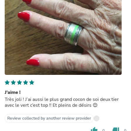
J’aime !
Très joli ! J’ai aussi le plus grand cocon de soi deux tier
avec le vert c’est top !! Et pleins de désirs 😊
Review collected by another review provider
thumb_up
thumb_down
0
0