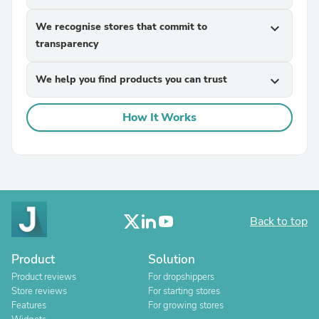
We recognise stores that commit to
expand_more
transparency
We help you find products you can trust
expand_more
How It Works
Back to top
Product
Solution
Product reviews
For dropshippers
Store reviews
For starting stores
Features
For growing stores