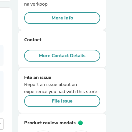
na verkoop.
r Chairs
More Info
Contact
More Contact Details
es
File an issue
Report an issue about an
experience you had with this store.
ing
File Issue
Product review medals
more