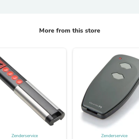
Oral Care
Outdoor Furniture
Outdoor Furniture Sets
Laundry Appliances
Outdoor Seating
More from this store
Outdoor Tables
Costumes & Accessories
Costume Accessories
Vacuums
Personal Lubricants
Reptile & Amphibian Supplies
Small Animal Supplies
Live Animals
Pet Bed Accessories
Pet Bowls, Feeders & Waterer
Pet Carriers & Crates
Pet Collars & Harnesses
Pet Id Tags
Pet Leashes
Pet Strollers
Pet Vitamins & Supplements
Water Heaters
Zenderservice
Zenderservice
Household Supplies