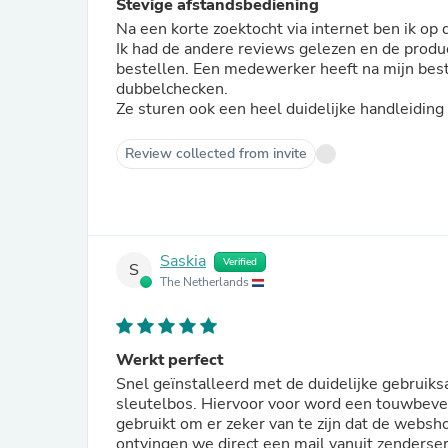
Stevige afstandsbediening
Na een korte zoektocht via internet ben ik op
Ik had de andere reviews gelezen en de product
bestellen. Een medewerker heeft na mijn bestelling contact met me opgenomen om nog eens te
dubbelchecken.
Ze sturen ook een heel duidelijke handleidin
Review collected from invite
Saskia
Verified
S
The Netherlands
Werkt perfect
Snel geïnstalleerd met de duidelijke gebruik
sleutelbos. Hiervoor voor word een touwbeves
gebruikt om er zeker van te zijn dat de webshop de afs
ontvingen we direct een mail vanuit zenderse