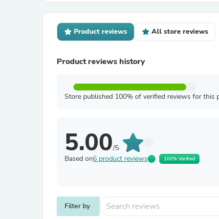
Product reviews
All store reviews
Product reviews history
Store published 100% of verified reviews for this 
5.00
/5
Based on
6 product reviews
100% Verified
Filter by