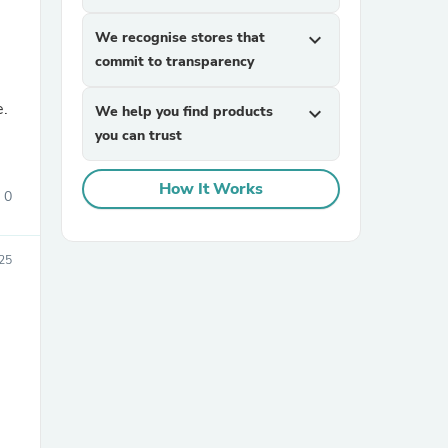
We recognise stores that
expand_more
commit to transparency
e.
We help you find products
expand_more
you can trust
How It Works
sories
0
25