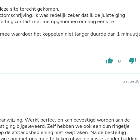
Buffets & Sideboards
 deze site terecht gekomen.
Outfit Sets
omschrijving. Ik was redelijk zeker dat ik de juiste ging
Shorts
Cable Management
Cables
g mee waardoor het koppelen niet langer duurde dan 1 minuutj
Bird Supplies
Chaises
Skorts
Clothing Accessories
thumb_up
thumb_down
Baby & Toddler Clothing Acces
0
Decor
Artificial Flora
Artwork
22 Jun 20
Bandanas & Headties
Computer Accessories
Computer Components
Video
Computer Monitors
Computer Servers
saanwijzing. Werkt perfect en kan bevestigd worden aan de
Cosmetics
tiging bijgeleveerd. Zelf hebben we ook een dun ringetje
Belts
tandsbediening niet kwijtraken. Na de bestellijg
Headwear
rvice om met ons mee te kijken of we de juiste zender hadden