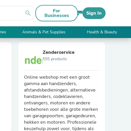
For
search
Sign In
Businesses
ries
Animals & Pet Supplies
Health & Beauty
Zenderservice
555 products
Online webshop met een groot
gamma aan handzenders,
afstandsbedieningen, alternatieve
handzenders, codeklavieren,
ontvangers, motoren en andere
toebehoren voor alle grote merken
van garagepoorten, garagedeuren,
hekken en motoren. Professionele
keuzehulp zowel voor, tijdens als