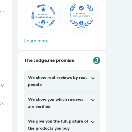
025
Learn more
The Judge.me promise
We show real reviews by real
expand_more
people
0
We show you which reviews
expand_more
25
are verified
We give you the full picture of
expand_more
the products you buy