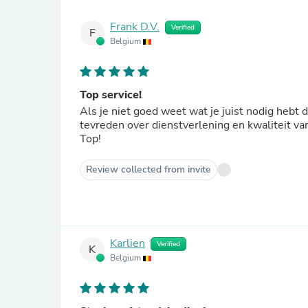
Frank D.V.
Verified
F
Belgium
Top service!
Als je niet goed weet wat je juist nodig hebt
tevreden over dienstverlening en kwaliteit v
Top!
Review collected from invite
Karlien
Verified
K
Belgium