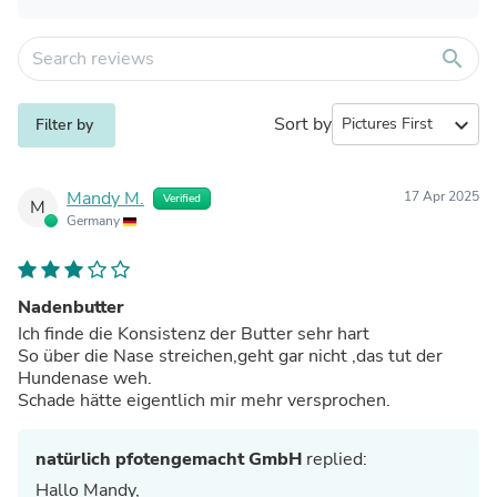
search
Sort by
expand_more
Filter by
Mandy M.
17 Apr 2025
Verified
M
Germany
Nadenbutter
Ich finde die Konsistenz der Butter sehr hart
So über die Nase streichen,geht gar nicht ,das tut der
Hundenase weh.
Schade hätte eigentlich mir mehr versprochen.
natürlich pfotengemacht GmbH
replied:
Hallo Mandy,