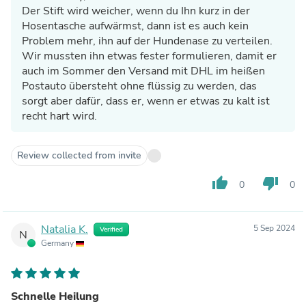
Der Stift wird weicher, wenn du Ihn kurz in der
Hosentasche aufwärmst, dann ist es auch kein
Problem mehr, ihn auf der Hundenase zu verteilen.
Wir mussten ihn etwas fester formulieren, damit er
auch im Sommer den Versand mit DHL im heißen
Postauto übersteht ohne flüssig zu werden, das
sorgt aber dafür, dass er, wenn er etwas zu kalt ist
recht hart wird.
Review collected from invite
thumb_up
thumb_down
0
0
Natalia K.
5 Sep 2024
Verified
N
Germany
Schnelle Heilung