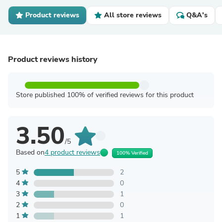
Product reviews
All store reviews
Q&A's
Product reviews history
Store published 100% of verified reviews for this product
3.50
/5
Based on
4 product reviews
100% Verified
5
2
4
0
3
1
2
0
1
1