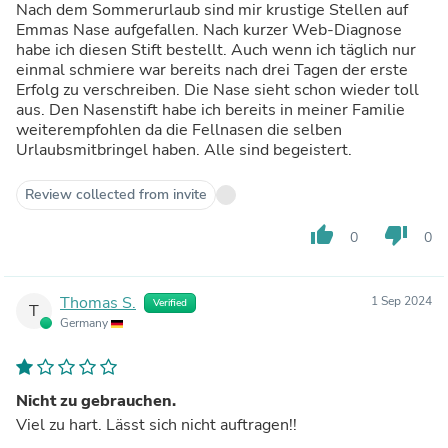
Nach dem Sommerurlaub sind mir krustige Stellen auf
Emmas Nase aufgefallen. Nach kurzer Web-Diagnose
habe ich diesen Stift bestellt. Auch wenn ich täglich nur
einmal schmiere war bereits nach drei Tagen der erste
Erfolg zu verschreiben. Die Nase sieht schon wieder toll
aus. Den Nasenstift habe ich bereits in meiner Familie
weiterempfohlen da die Fellnasen die selben
Urlaubsmitbringel haben. Alle sind begeistert.
Review collected from invite
thumb_up
thumb_down
0
0
Thomas S.
1 Sep 2024
Verified
T
Germany
Nicht zu gebrauchen.
Viel zu hart. Lässt sich nicht auftragen!!