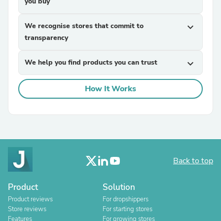
you buy
We recognise stores that commit to
expand_more
transparency
We help you find products you can trust
expand_more
How It Works
Back to top
Product
Solution
Product reviews
For dropshippers
Store reviews
For starting stores
Features
For growing stores