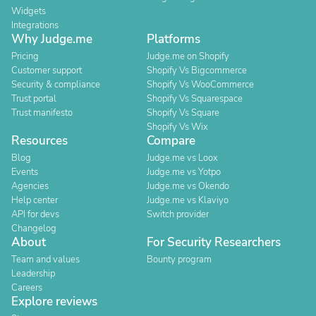
Widgets
Integrations
Why Judge.me
Platforms
Pricing
Judge.me on Shopify
Customer support
Shopify Vs Bigcommerce
Security & compliance
Shopify Vs WooCommerce
Trust portal
Shopify Vs Squarespace
Trust manifesto
Shopify Vs Square
Shopify Vs Wix
Resources
Compare
Blog
Judge.me vs Loox
Events
Judge.me vs Yotpo
Agencies
Judge.me vs Okendo
Help center
Judge.me vs Klaviyo
API for devs
Switch provider
Changelog
About
For Security Researchers
Team and values
Bounty program
Leadership
Careers
Explore reviews