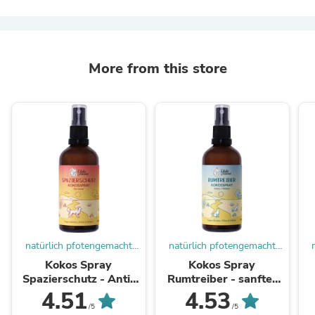
More from this store
natürlich pfotengemacht
natürlich pfotengemacht
GmbH
GmbH
Kokos Spray
Kokos Spray
Spazierschutz - Anti-
Rumtreiber - sanfter
Zeckenspray
Zeckenschutz für
4.51
4.53
Katzen & Welpen
/5
/5