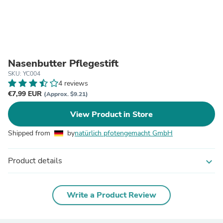
Nasenbutter Pflegestift
SKU: YC004
4 reviews
€7,99 EUR
(Approx. $9.21)
View Product in Store
Shipped from
by
natürlich pfotengemacht GmbH
Product details
expand_more
Write a Product Review