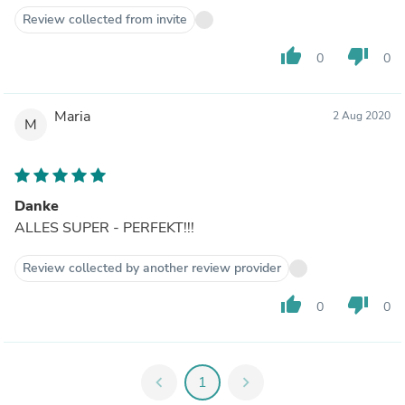
Review collected from invite
thumb_up
thumb_down
0
0
Maria
2 Aug 2020
M
Danke
ALLES SUPER - PERFEKT!!!
Review collected by another review provider
thumb_up
thumb_down
0
0
chevron_left
1
chevron_right