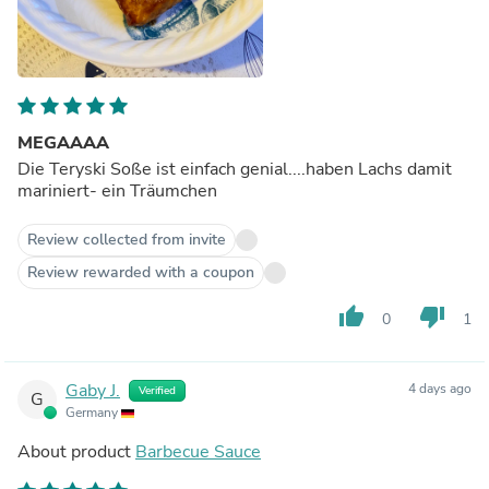
MEGAAAA
Die Teryski Soße ist einfach genial....haben Lachs damit
mariniert- ein Träumchen
Review collected from invite
Review rewarded with a coupon
thumb_up
thumb_down
0
1
Gaby J.
4 days ago
Verified
G
Germany
About product
Barbecue Sauce