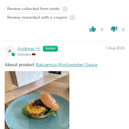
Review collected from invite
Review rewarded with a coupon
thumb_up
thumb_down
0
0
Andreas H.
1 Aug 2024
Verified
A
Germany
About product
Balsamico Röstzwiebel Sauce