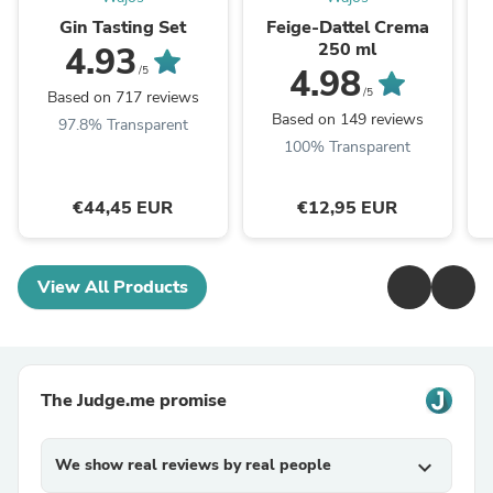
Gin Tasting Set
Feige-Dattel Crema
250 ml
4.93
4.98
/5
/5
Based on 717 reviews
Based on 149 reviews
97.8% Transparent
100% Transparent
€44,45 EUR
€12,95 EUR
View All Products
The Judge.me promise
We show real reviews by real people
expand_more