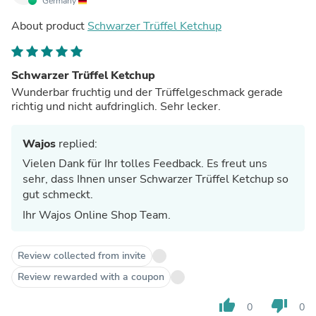
Germany
About product
Schwarzer Trüffel Ketchup
Schwarzer Trüffel Ketchup
Wunderbar fruchtig und der Trüffelgeschmack gerade
richtig und nicht aufdringlich. Sehr lecker.
Wajos
replied:
Vielen Dank für Ihr tolles Feedback. Es freut uns
sehr, dass Ihnen unser Schwarzer Trüffel Ketchup so
gut schmeckt.
Ihr Wajos Online Shop Team.
Review collected from invite
Review rewarded with a coupon
thumb_up
thumb_down
0
0