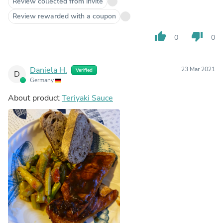
Review collected from invite
Review rewarded with a coupon
thumb_up
thumb_down
0
0
Daniela H.
23 Mar 2021
Verified
D
Germany
About product
Teriyaki Sauce