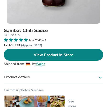
Sambal Chili Sauce
SKU: SA135
376 reviews
€7,45 EUR
(Approx. $8.59)
View Product in Store
Shipped from
by
Wajos
Product details
expand_more
Customer photos & videos
See
more