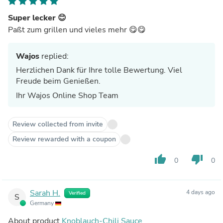
Super lecker 😊
Paßt zum grillen und vieles mehr 😋😋
Wajos
replied:
Herzlichen Dank für Ihre tolle Bewertung. Viel
Freude beim Genießen.
Ihr Wajos Online Shop Team
Review collected from invite
Review rewarded with a coupon
thumb_up
thumb_down
0
0
Sarah H.
4 days ago
Verified
S
Germany
About product
Knoblauch-Chili Sauce