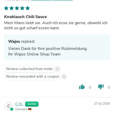
Knoblauch Chili Sauce
Mein Mann liebt sie. Auch ich esse sie gerne, obwohl ich
nicht so gut scharf essen kann
Wajos
replied:
Vielen Dank für Ihre positive Rückmeldung.
Ihr Wajos Online Shop Team
Review collected from invite
Review rewarded with a coupon
thumb_up
thumb_down
0
0
C.N.
27 Jul 2026
Verified
C
Germany