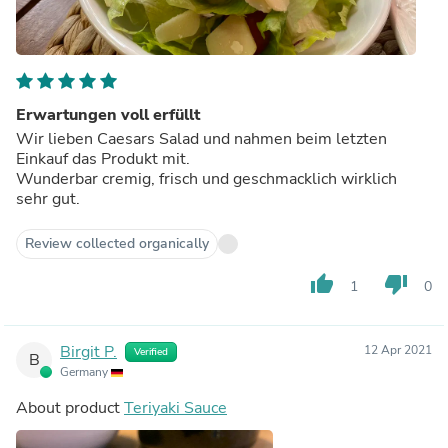
Erwartungen voll erfüllt
Wir lieben Caesars Salad und nahmen beim letzten
Einkauf das Produkt mit.
Wunderbar cremig, frisch und geschmacklich wirklich
sehr gut.
Review collected organically
thumb_up
thumb_down
1
0
Birgit P.
12 Apr 2021
Verified
B
Germany
About product
Teriyaki Sauce