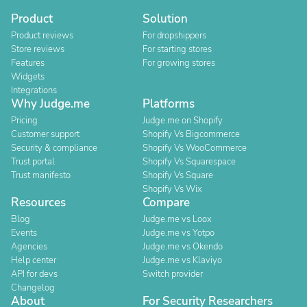
Product
Solution
Product reviews
For dropshippers
Store reviews
For starting stores
Features
For growing stores
Widgets
Integrations
Why Judge.me
Platforms
Pricing
Judge.me on Shopify
Customer support
Shopify Vs Bigcommerce
Security & compliance
Shopify Vs WooCommerce
Trust portal
Shopify Vs Squarespace
Trust manifesto
Shopify Vs Square
Shopify Vs Wix
Resources
Compare
Blog
Judge.me vs Loox
Events
Judge.me vs Yotpo
Agencies
Judge.me vs Okendo
Help center
Judge.me vs Klaviyo
API for devs
Switch provider
Changelog
About
For Security Researchers