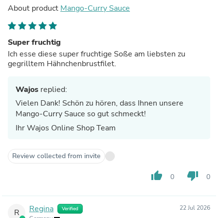
About product
Mango-Curry Sauce
Super fruchtig
Ich esse diese super fruchtige Soße am liebsten zu
gegrilltem Hähnchenbrustfilet.
Wajos
replied:
Vielen Dank! Schön zu hören, dass Ihnen unsere
Mango-Curry Sauce so gut schmeckt!
Ihr Wajos Online Shop Team
Review collected from invite
thumb_up
thumb_down
0
0
Regina
22 Jul 2026
Verified
R