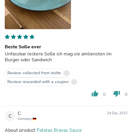
Beste Soße ever
Unfassbar leckere Soße ich mag sie amliensten im
Burger oder Sandwich
Review collected from invite
Review rewarded with a coupon
thumb_up
thumb_down
0
0
C.
24 Dec 2023
C
Germany
About product
Patatas Bravas Sauce