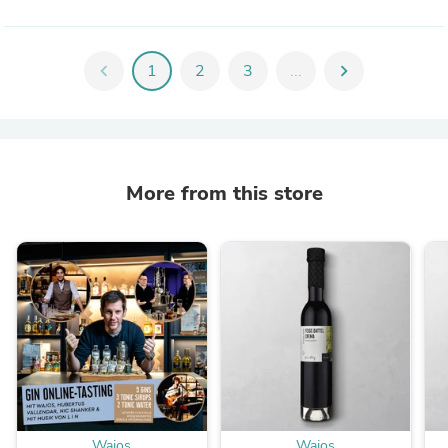
chevron_left
1
2
3
...
chevron_right
More from this store
Wajos
Wajos