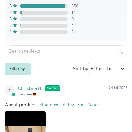
5
358
4
11
3
0
2
4
1
3
search
Sort by
expand_more
Filter by
Christina B.
24 Jul 2025
Verified
C
Germany
About product
Balsamico Röstzwiebel Sauce