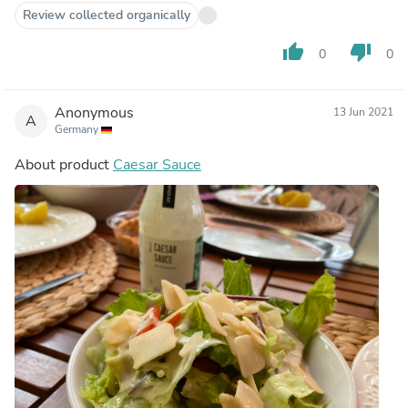
Review collected organically
thumb_up
thumb_down
0
0
Anonymous
13 Jun 2021
A
Germany
About product
Caesar Sauce