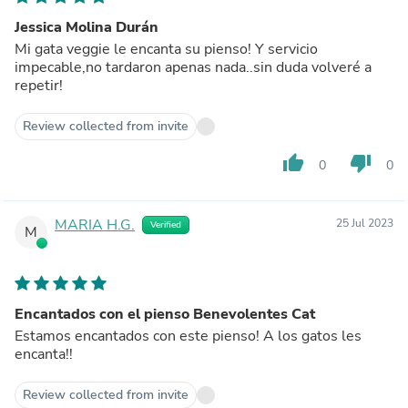
Jessica Molina Durán
Mi gata veggie le encanta su pienso! Y servicio
impecable,no tardaron apenas nada..sin duda volveré a
repetir!
Review collected from invite
thumb_up
thumb_down
0
0
MARIA H.G.
25 Jul 2023
Verified
M
Encantados con el pienso Benevolentes Cat
Estamos encantados con este pienso! A los gatos les
encanta!!
Review collected from invite