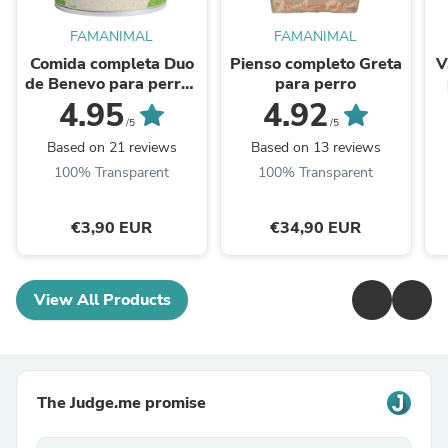
FAMANIMAL
FAMANIMAL
Comida completa Duo
Pienso completo Greta
V
de Benevo para perros
para perro
y gatos, Lata 354g
c
4.95
4.92
/5
/5
Based on 21 reviews
Based on 13 reviews
100% Transparent
100% Transparent
€3,90 EUR
€34,90 EUR
View All Products
The Judge.me promise