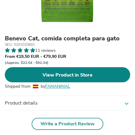
Benevo Cat, comida completa para gato
SKU: 0201020801
11 reviews
From €19,50 EUR - €79,90 EUR
(Approx. $22.54 - $92.34)
View Product in Store
Shipped from
by
FAMANIMAL
Product details
expand_more
Write a Product Review