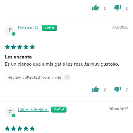
thumb_up
thumb_down
0
0
Patricia G.
8 Jul 2023
Verified
P
Les encanta
Es un pienso que a mis gatis les resulta muy gustoso.
Review collected from invite
thumb_up
thumb_down
0
0
CRISTOFER S.
26 Jan 2023
Verified
C