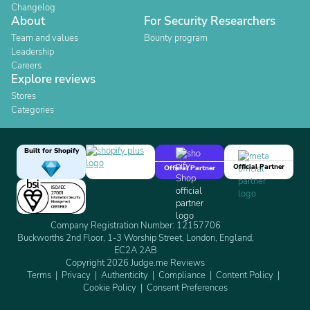
Changelog
About
For Security Researchers
Team and values
Bounty program
Leadership
Careers
Explore reviews
Stores
Categories
Built for Shopify
Official Partner
Official Partner
Company Registration Number: 12157706
Buckworths 2nd Floor, 1-3 Worship Street, London, England,
EC2A 2AB
Copyright 2026 Judge.me Reviews
Terms
Privacy
Authenticity
Compliance
Content Policy
Cookie Policy
Consent Preferences