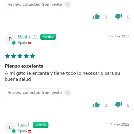
Review collected from invite
thumb_up
thumb_down
0
0
Pablo I.C.
27 Jun 2022
Verified
P
Spain
Pienso excelente
A mi gato le encanta y tiene todo lo necesario para su
buena salud
Review collected from invite
thumb_up
thumb_down
0
0
luca l.
4 May 2022
Verified
L
Spain