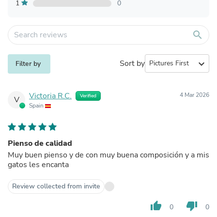
1
0
search
Sort by
expand_more
Filter by
Victoria R.C.
4 Mar 2026
Verified
V
Spain
Pienso de calidad
Muy buen pienso y de con muy buena composición y a mis
gatos les encanta
Review collected from invite
thumb_up
thumb_down
0
0