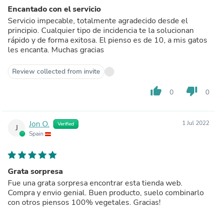
Encantado con el servicio
Servicio impecable, totalmente agradecido desde el
principio. Cualquier tipo de incidencia te la solucionan
rápido y de forma exitosa. El pienso es de 10, a mis gatos
les encanta. Muchas gracias
Review collected from invite
thumb_up
thumb_down
0
0
Jon O.
1 Jul 2022
Verified
J
Spain
Grata sorpresa
Fue una grata sorpresa encontrar esta tienda web.
Compra y envio genial. Buen producto, suelo combinarlo
con otros piensos 100% vegetales. Gracias!