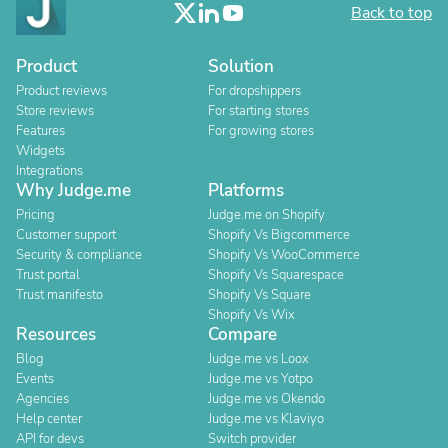
Back to top
Product
Solution
Product reviews
For dropshippers
Store reviews
For starting stores
Features
For growing stores
Widgets
Integrations
Why Judge.me
Platforms
Pricing
Judge.me on Shopify
Customer support
Shopify Vs Bigcommerce
Security & compliance
Shopify Vs WooCommerce
Trust portal
Shopify Vs Squarespace
Trust manifesto
Shopify Vs Square
Shopify Vs Wix
Resources
Compare
Blog
Judge.me vs Loox
Events
Judge.me vs Yotpo
Agencies
Judge.me vs Okendo
Help center
Judge.me vs Klaviyo
API for devs
Switch provider