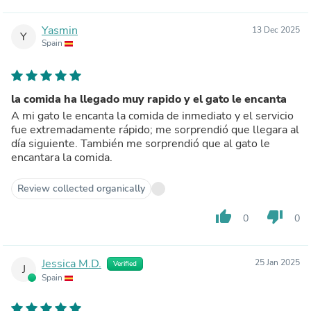
Yasmin
13 Dec 2025
Y
Spain
la comida ha llegado muy rapido y el gato le encanta
A mi gato le encanta la comida de inmediato y el servicio
fue extremadamente rápido; me sorprendió que llegara al
día siguiente. También me sorprendió que al gato le
encantara la comida.
Review collected organically
thumb_up
thumb_down
0
0
Jessica M.D.
25 Jan 2025
Verified
J
Spain