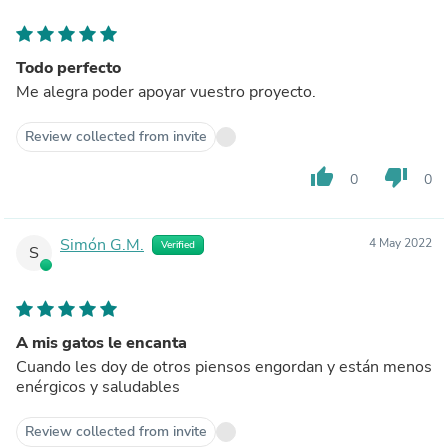
Todo perfecto
Me alegra poder apoyar vuestro proyecto.
Review collected from invite
thumb_up
thumb_down
0
0
Simón G.M.
4 May 2022
Verified
S
A mis gatos le encanta
Cuando les doy de otros piensos engordan y están menos
enérgicos y saludables
Review collected from invite