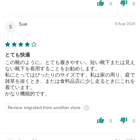
thumb_up
thumb_down
0
0
Sue
8 Aug 2024
S
とても快適
この靴のように。とても履きやすい。短い靴下または見え
ない靴下を着用することをお勧めします。
私にとってはぴっ​​たりのサイズです。私は家の周り、庭で
雑草を抜くとき、または食料品店に少し走るときにこれを
着ています。
かなり機能的です。
Review migrated from another store
thumb_up
thumb_down
0
0