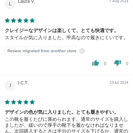
Laura V.
7 Aug 2024
L
クレイジーなデザインは楽しくて、とても快適です。
スタイルが気に入りました。甲高なので履きにくいです。
Review migrated from another store
thumb_up
thumb_down
0
0
J C.T.
13 Jul 2024
J
デザインの色が気に入りました。とても履きやすい。
この靴を履くたびに褒められます。通常のサイズを購入し
ましたが、緩いので厚手の靴下を履かなければなりませ
ん。次回購入するときは半分のサイズを下げるか、通常の