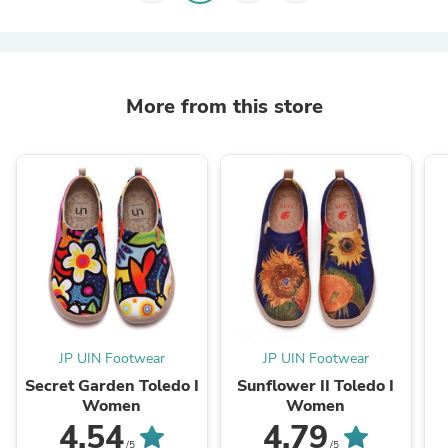
More from this store
JP UIN Footwear
JP UIN Footwear
Secret Garden Toledo I
Sunflower II Toledo I
Women
Women
4.54
4.79
/5
/5