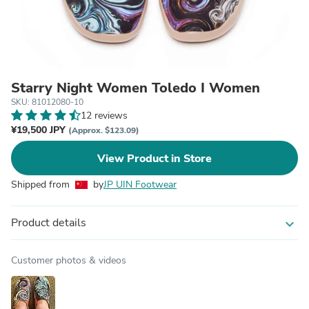
Starry Night Women Toledo I Women
SKU: 81012080-10
12 reviews
¥19,500 JPY
(Approx. $123.09)
View Product in Store
Shipped from
by
JP UIN Footwear
Product details
expand_more
Customer photos & videos