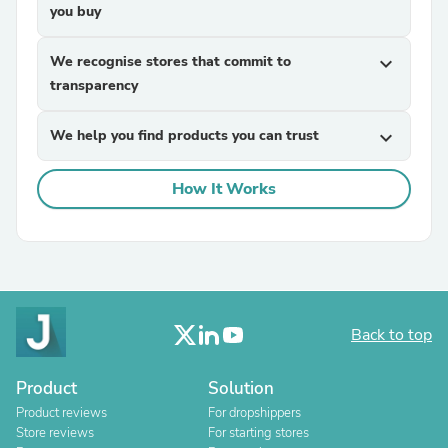
you buy
We recognise stores that commit to
expand_more
transparency
We help you find products you can trust
expand_more
How It Works
Back to top
Product
Solution
Product reviews
For dropshippers
Store reviews
For starting stores