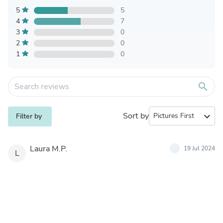
5
5
4
7
3
0
2
0
1
0
search
Sort by
expand_more
Filter by
Laura M.P.
19 Jul 2024
L