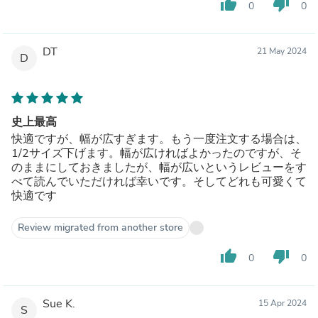
thumb_up
thumb_down
0
0
DT
21 May 2024
D
史上最高
快適ですが、幅が広すぎます。もう一度注文する場合は、
1/2サイズ下げます。幅が広ければよかったのですが、そ
のままにしておきましたが、幅が広いというレビューをす
べて読んでいただければ幸いです。そしてどれも可愛くて
快適です
Review migrated from another store
thumb_up
thumb_down
0
0
Sue K.
15 Apr 2024
S