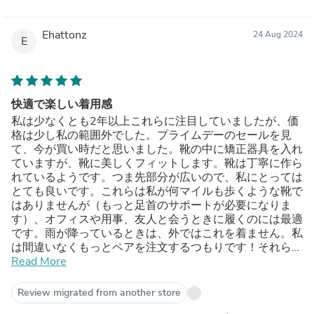
Ehattonz
24 Aug 2024
E
快適で楽しい着用感
私は少なくとも2年以上これらに注目していましたが、価
格は少し私の範囲外でした。プライムデーのセールを見
て、今が買い時だと思いました。靴の中に矯正器具を入れ
ていますが、靴に美しくフィットします。靴は丁寧に作ら
れているようです。つま先部分が広いので、私にとっては
とても良いです。これらは私が何マイルも歩くような靴で
はありませんが（もっと足首のサポートが必要になりま
す）、オフィスや用事、友人と会うときに履くのには最適
です。雨が降っているときは、外ではこれを着ません。私
は間違いなくもっとペアを注文するつもりです！それらは
自分自身を表現する本当に楽しい方法です。
Read More
Review migrated from another store