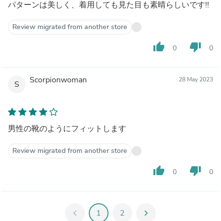
パターンは美しく、着用しても見た目も素晴らしいです!!
Review migrated from another store
thumb_up
thumb_down
0
0
Scorpionwoman
28 May 2023
S
男性の靴のようにフィットします
Review migrated from another store
thumb_up
thumb_down
0
0
chevron_left
1
2
chevron_right