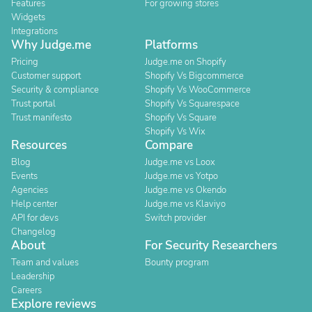
Features
For growing stores
Widgets
Integrations
Why Judge.me
Platforms
Pricing
Judge.me on Shopify
Customer support
Shopify Vs Bigcommerce
Security & compliance
Shopify Vs WooCommerce
Trust portal
Shopify Vs Squarespace
Trust manifesto
Shopify Vs Square
Shopify Vs Wix
Resources
Compare
Blog
Judge.me vs Loox
Events
Judge.me vs Yotpo
Agencies
Judge.me vs Okendo
Help center
Judge.me vs Klaviyo
API for devs
Switch provider
Changelog
About
For Security Researchers
Team and values
Bounty program
Leadership
Careers
Explore reviews