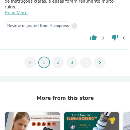
de instruções claras, e essas foram realmente muito
ruins.
A caixa estava um pouco amassada, mas isso não afetou o
Read More
produto.
Review migrated from Aliexpress
thumb_up
thumb_down
0
0
chevron_left
1
2
3
...
chevron_right
More from this store