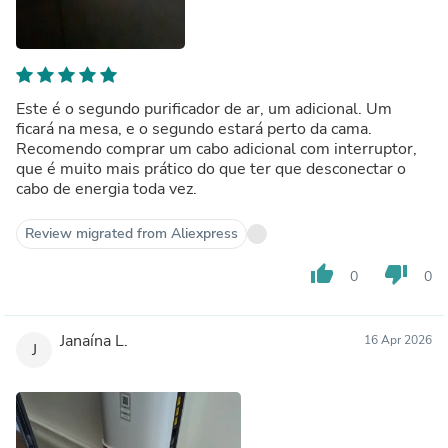
Este é o segundo purificador de ar, um adicional. Um
ficará na mesa, e o segundo estará perto da cama.
Recomendo comprar um cabo adicional com interruptor,
que é muito mais prático do que ter que desconectar o
cabo de energia toda vez.
Review migrated from Aliexpress
thumb_up
thumb_down
0
0
Janaína L.
16 Apr 2026
J