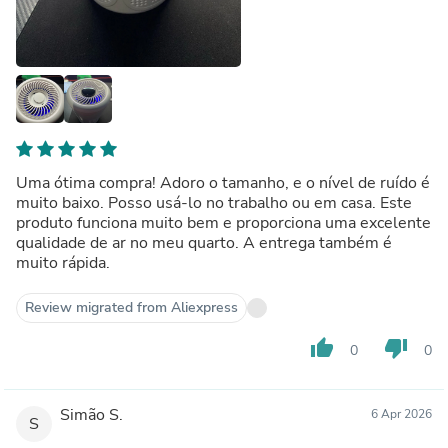
Uma ótima compra! Adoro o tamanho, e o nível de ruído é
muito baixo. Posso usá-lo no trabalho ou em casa. Este
produto funciona muito bem e proporciona uma excelente
qualidade de ar no meu quarto. A entrega também é
muito rápida.
Review migrated from Aliexpress
thumb_up
thumb_down
0
0
Simão S.
6 Apr 2026
S