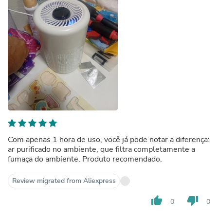
Com apenas 1 hora de uso, você já pode notar a diferença:
ar purificado no ambiente, que filtra completamente a
fumaça do ambiente. Produto recomendado.
Review migrated from Aliexpress
thumb_up
thumb_down
0
0