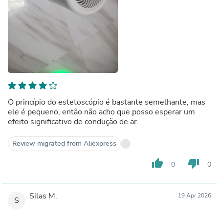
O princípio do estetoscópio é bastante semelhante, mas
ele é pequeno, então não acho que posso esperar um
efeito significativo de condução de ar.
Review migrated from Aliexpress
thumb_up
thumb_down
0
0
Silas M.
19 Apr 2026
S