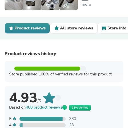
more
Product reviews
All store reviews
Store info
Product reviews history
Store published 100% of verified reviews for this product
4.93
/5
Based on
408 product reviews
18% Verified
5
380
4
28