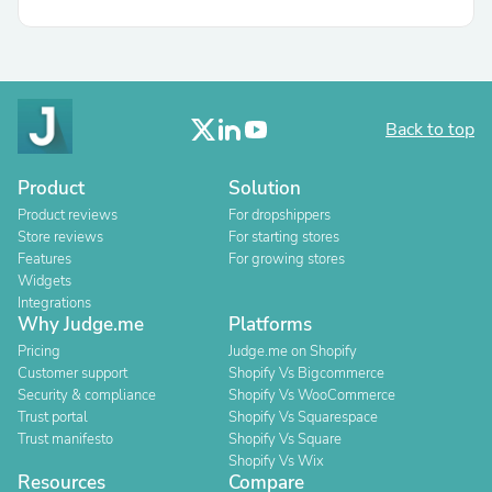
Back to top
Product
Solution
Product reviews
For dropshippers
Store reviews
For starting stores
Features
For growing stores
Widgets
Integrations
Why Judge.me
Platforms
Pricing
Judge.me on Shopify
Customer support
Shopify Vs Bigcommerce
Security & compliance
Shopify Vs WooCommerce
Trust portal
Shopify Vs Squarespace
Trust manifesto
Shopify Vs Square
Shopify Vs Wix
Resources
Compare