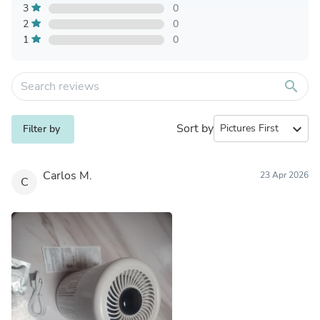
3
0
2
0
1
0
search
Sort by
expand_more
Filter by
Carlos M.
23 Apr 2026
C