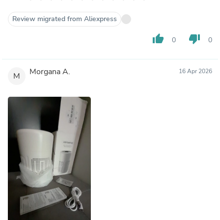
Review migrated from Aliexpress
thumb_up
thumb_down
0
0
Morgana A.
16 Apr 2026
M