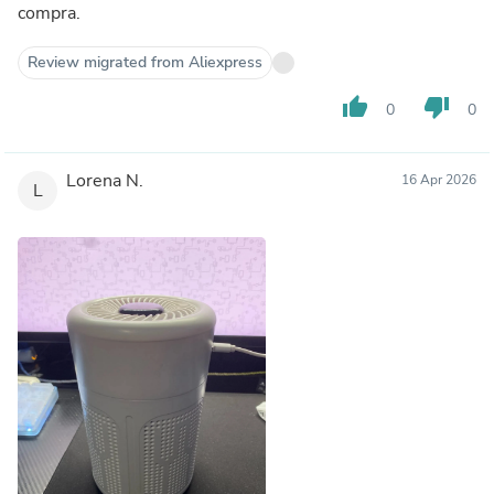
compra.
Review migrated from Aliexpress
thumb_up
thumb_down
0
0
Lorena N.
16 Apr 2026
L