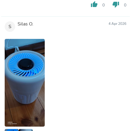
thumb_up
thumb_down
0
0
Silas O.
4 Apr 2026
S