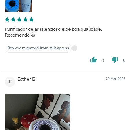
Purificador de ar silencioso e de boa qualidade.
Recomendo 👍
Review migrated from Aliexpress
thumb_up
thumb_down
0
0
Esther B.
29 Mar 2026
E