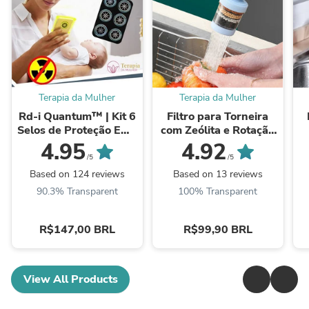
Terapia da Mulher
Terapia da Mulher
Rd-i Quantum™ | Kit 6
Filtro para Torneira
Selos de Proteção EMF
com Zeólita e Rotação
para Celular
360° | Purificação
4.95
4.92
Premium -
/5
/5
Elegance360™
Based on 124 reviews
Based on 13 reviews
90.3% Transparent
100% Transparent
R$147,00 BRL
R$99,90 BRL
View All Products