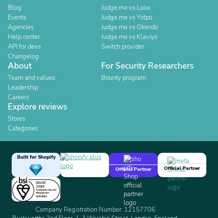
Blog
Judge.me vs Loox
Events
Judge.me vs Yotpo
Agencies
Judge.me vs Okendo
Help center
Judge.me vs Klaviyo
API for devs
Switch provider
Changelog
About
For Security Researchers
Team and values
Bounty program
Leadership
Careers
Explore reviews
Stores
Categories
Built for Shopify
Official Partner
Official Partner
Company Registration Number: 12157706