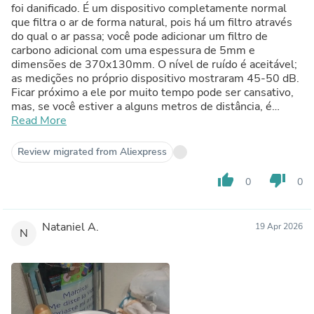
foi danificado. É um dispositivo completamente normal
que filtra o ar de forma natural, pois há um filtro através
do qual o ar passa; você pode adicionar um filtro de
carbono adicional com uma espessura de 5mm e
dimensões de 370x130mm. O nível de ruído é aceitável;
as medições no próprio dispositivo mostraram 45-50 dB.
Ficar próximo a ele por muito tempo pode ser cansativo,
mas, se você estiver a alguns metros de distância, é
aceitável. O preço corresponde à qualidade.
Read More
Review migrated from Aliexpress
thumb_up
thumb_down
0
0
Nataniel A.
19 Apr 2026
N