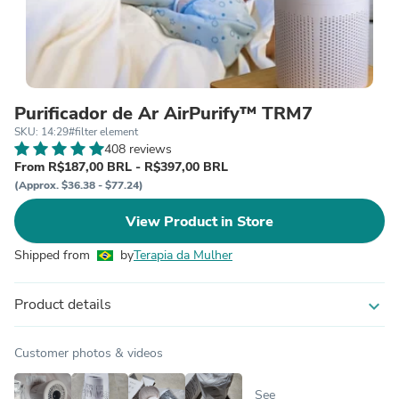
Purificador de Ar AirPurify™ TRM7
SKU: 14:29#filter element
408 reviews
From R$187,00 BRL - R$397,00 BRL
(Approx. $36.38 - $77.24)
View Product in Store
Shipped from
by
Terapia da Mulher
Product details
expand_more
Customer photos & videos
See