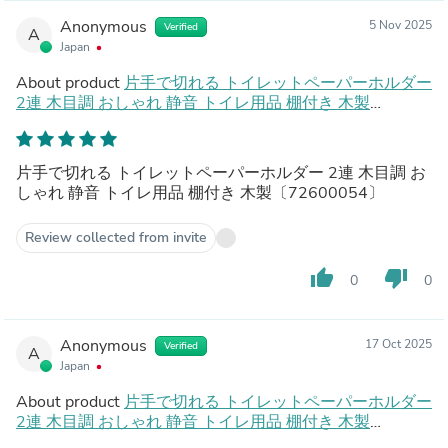
Anonymous
5 Nov 2025
Verified
A
Japan
About product
片手で切れる トイレットペーパーホルダー
2連 木目調 おしゃれ 静音 トイレ用品 棚付き 木製
〔72600054〕
片手で切れる トイレットペーパーホルダー 2連 木目調 お
しゃれ 静音 トイレ用品 棚付き 木製〔72600054〕
Review collected from invite
thumb_up
thumb_down
0
0
Anonymous
17 Oct 2025
Verified
A
Japan
About product
片手で切れる トイレットペーパーホルダー
2連 木目調 おしゃれ 静音 トイレ用品 棚付き 木製
〔72600054〕