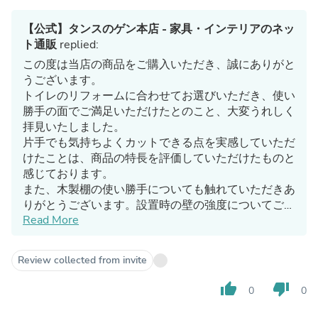
【公式】タンスのゲン本店 - 家具・インテリアのネッ
ト通販
replied:
この度は当店の商品をご購入いただき、誠にありがと
うございます。
トイレのリフォームに合わせてお選びいただき、使い
勝手の面でご満足いただけたとのこと、大変うれしく
拝見いたしました。
片手でも気持ちよくカットできる点を実感していただ
けたことは、商品の特長を評価していただけたものと
感じております。
また、木製棚の使い勝手についても触れていただきあ
りがとうございます。設置時の壁の強度についてご不
Read More
安があった中、問題なくお使いいただけているとのこ
とで安心いたしました。
今後も、日常の中で「選んでよかった」と感じていた
Review collected from invite
だける商品をお届けできるよう努めてまいります。
引き続き当店をご愛顧いただけましたら幸いです。
thumb_up
thumb_down
0
0