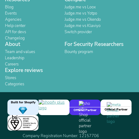
Blog
Judge.me vs Loox
Events
Judge.me vs Yotpo
Agencies
Judge.me vs Okendo
Help center
Judge.me vs Klaviyo
API for devs
Switch provider
Changelog
About
For Security Researchers
Team and values
Bounty program
Leadership
Careers
Explore reviews
Stores
Categories
Built for Shopify
Official Partner
Official Partner
Company Registration Number: 12157706