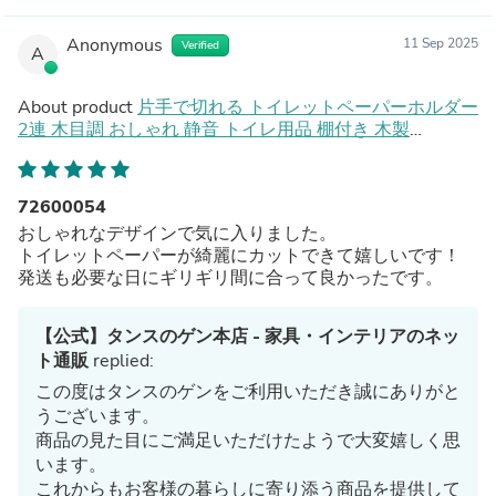
Anonymous
11 Sep 2025
Verified
A
About product
片手で切れる トイレットペーパーホルダー
2連 木目調 おしゃれ 静音 トイレ用品 棚付き 木製
〔72600054〕
72600054
おしゃれなデザインで気に入りました。
トイレットペーパーが綺麗にカットできて嬉しいです！
発送も必要な日にギリギリ間に合って良かったです。
【公式】タンスのゲン本店 - 家具・インテリアのネッ
ト通販
replied:
この度はタンスのゲンをご利用いただき誠にありがと
うございます。
商品の見た目にご満足いただけたようで大変嬉しく思
います。
これからもお客様の暮らしに寄り添う商品を提供して