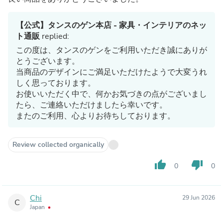
【公式】タンスのゲン本店 - 家具・インテリアのネッ
ト通販
replied:
この度は、タンスのゲンをご利用いただき誠にありが
とうございます。
当商品のデザインにご満足いただけたようで大変うれ
しく思っております。
お使いいただく中で、何かお気づきの点がございまし
たら、ご連絡いただけましたら幸いです。
またのご利用、心よりお待ちしております。
Review collected organically
thumb_up
thumb_down
0
0
Chi
29 Jun 2026
C
Japan