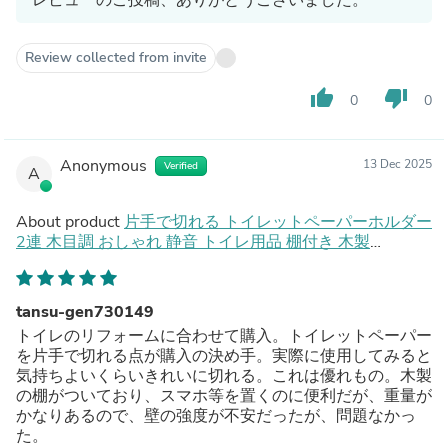
Review collected from invite
thumb_up
thumb_down
0
0
Anonymous
13 Dec 2025
Verified
A
About product
片手で切れる トイレットペーパーホルダー
2連 木目調 おしゃれ 静音 トイレ用品 棚付き 木製
〔72600054〕
tansu-gen730149
トイレのリフォームに合わせて購入。トイレットペーパー
を片手で切れる点が購入の決め手。実際に使用してみると
気持ちよいくらいきれいに切れる。これは優れもの。木製
の棚がついており、スマホ等を置くのに便利だが、重量が
かなりあるので、壁の強度が不安だったが、問題なかっ
た。