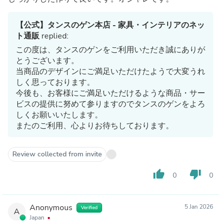
【公式】タンスのゲン本店 - 家具・インテリアのネッ
ト通販
replied:
この度は、タンスのゲンをご利用いただき誠にありが
とうございます。
当商品のデザインにご満足いただけたようで大変うれ
しく思っております。
今後も、お客様にご満足いただけるような商品・サー
ビスの提供に努めて参りますのでタンスのゲンをよろ
しくお願いいたします。
またのご利用、心よりお待ちしております。
Review collected from invite
thumb_up
thumb_down
0
0
Anonymous
5 Jan 2026
Verified
A
Japan