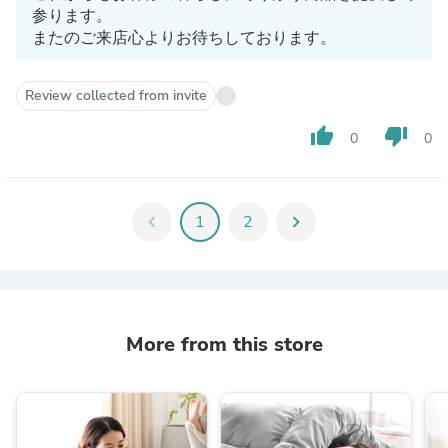
参ります。
またのご来店心よりお待ちしております。
Review collected from invite
thumb_up
thumb_down
0
0
chevron_left
1
2
chevron_right
More from this store