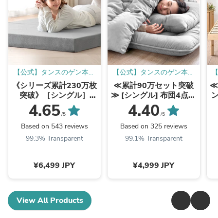
【公式】タンスのゲン本店
【公式】タンスのゲン本店
- 家具・インテリアのネッ
- 家具・インテリアのネッ
《シリーズ累計230万枚
≪累計90万セット突破
≪
ト通販
ト通販
突破》［シングル］
≫ [シングル] 布団4点セ
「純」高反発(R) マット
ット 固綿入り 増量
4.65
4.40
レス 3つ折りタイプ 厚
1.5kg 洗える 抗菌 防臭
/5
/5
み10cm 全部洗える 折
防カビ 〔61140237〕
欧
Based on 543 reviews
Based on 325 reviews
りたたみ エコテックス
99.3% Transparent
99.1% Transparent
三つ折り 高反発マット
レス〔13810084〕
¥6,499 JPY
¥4,999 JPY
View All Products