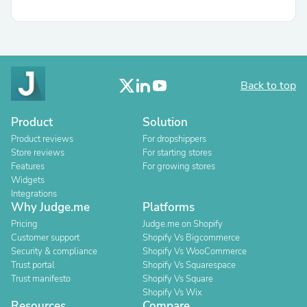
Back to top
Product
Solution
Product reviews
For dropshippers
Store reviews
For starting stores
Features
For growing stores
Widgets
Integrations
Why Judge.me
Platforms
Pricing
Judge.me on Shopify
Customer support
Shopify Vs Bigcommerce
Security & compliance
Shopify Vs WooCommerce
Trust portal
Shopify Vs Squarespace
Trust manifesto
Shopify Vs Square
Shopify Vs Wix
Resources
Compare