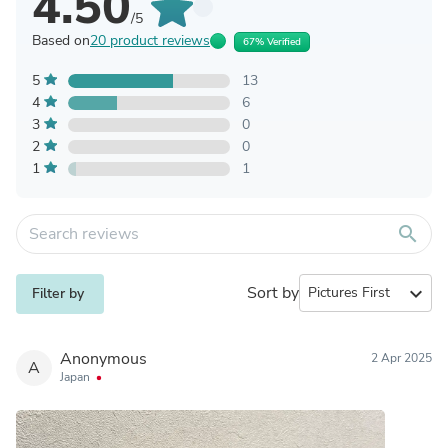
4.50
/5
Based on
20 product reviews
67% Verified
5
13
4
6
3
0
2
0
1
1
search
Sort by
expand_more
Filter by
Anonymous
2 Apr 2025
A
Japan