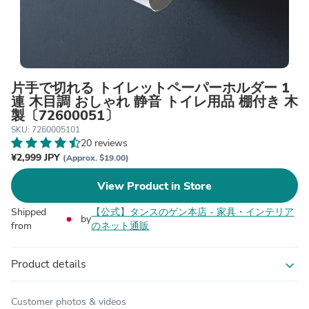
片手で切れる トイレットペーパーホルダー 1
連 木目調 おしゃれ 静音 トイレ用品 棚付き 木
製〔72600051〕
SKU: 7260005101
20 reviews
¥2,999 JPY
(Approx. $19.00)
View Product in Store
Shipped
【公式】タンスのゲン本店 - 家具・インテリア
by
from
のネット通販
Product details
expand_more
Customer photos & videos