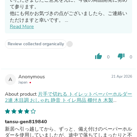
て参ります。
他にも何かお気づきの点がございましたら、ご連絡い
ただけますと幸いです。
Read More
またのご利用、心よりお待ちしております。
Review collected organically
thumb_up
thumb_down
0
0
Anonymous
21 Apr 2026
A
Japan
About product
片手で切れる トイレットペーパーホルダー
2連 木目調 おしゃれ 静音 トイレ用品 棚付き 木製
〔72600054〕
tansu-gen819840
新居へ引っ越してから、ずっと、備え付けのペーパーホル
ダーを使用していましたが、途中で落ちてしまったりと不