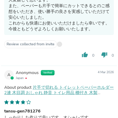
また、ペーパーも片手で簡単にカットできるとのご感
想をいただき、使い勝手の良さを実感していただけて
安心いたしました。
これからも快適にお使いいただけましたら幸いです。
今後ともどうぞよろしくお願いいたします。
Review collected from invite
thumb_up
thumb_down
0
0
Anonymous
4 Mar 2026
Verified
A
Japan
About product
片手で切れる トイレットペーパーホルダー
2連 木目調 おしゃれ 静音 トイレ用品 棚付き 木製
〔72600054〕
tansu-gen781276
しっかりした作りで良いです。オシャレです。