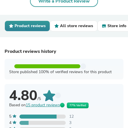
Write a Product Review
Product reviews
All store reviews
Store info
Product reviews history
Store published 100% of verified reviews for this product
4.80
/5
Based on
15 product reviews
77% Verified
5
12
4
3