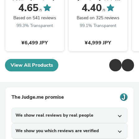
「純」高反発(R) マット
ット 固綿入り 増量
4.65
4.40
レス 3つ折りタイプ 厚
1.5kg 洗える 抗菌 防臭
/5
/5
み10cm 全部洗える 折
防カビ 〔61140237〕
欧
Based on 541 reviews
Based on 325 reviews
りたたみ エコテックス
99.3% Transparent
99.1% Transparent
三つ折り 高反発マット
レス〔13810084〕
¥6,499 JPY
¥4,999 JPY
View All Products
The Judge.me promise
We show real reviews by real people
expand_more
We show you which reviews are verified
expand_more