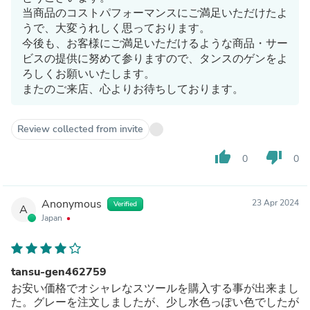
当商品のコストパフォーマンスにご満足いただけたよ
うで、大変うれしく思っております。
今後も、お客様にご満足いただけるような商品・サー
ビスの提供に努めて参りますので、タンスのゲンをよ
ろしくお願いいたします。
またのご来店、心よりお待ちしております。
Review collected from invite
thumb_up
thumb_down
0
0
Anonymous
23 Apr 2024
Verified
A
Japan
tansu-gen462759
お安い価格でオシャレなスツールを購入する事が出来まし
た。グレーを注文しましたが、少し水色っぽい色でしたが