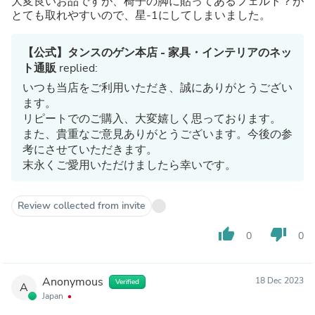
大変良いお品ですが、椅子の脚に貼ってあるフェルト？が
とても取れやすいので、星-1にしてしまいました。
【公式】タンスのゲン本店 - 家具・インテリアのネッ
ト通販
replied:
いつも当店をご利用いただき、誠にありがとうござい
ます。
リピートでのご購入、大変嬉しく思っております。
また、貴重なご意見ありがとうございます。今後の参
考にさせていただきます。
末永くご愛用いただけましたら幸いです。
Review collected from invite
thumb_up
thumb_down
0
0
Anonymous
18 Dec 2023
Verified
A
Japan