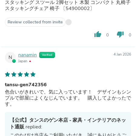
スタッキング スツール 2脚セット 木製 コンパクト 丸椅子
スタッキングチェア 椅子 〔54900002〕
Review collected from invite
thumb_up
thumb_down
0
0
nanamin
4 Jan 2026
Verified
N
Japan
tansu-gen742356
色合いがきれいで、気に入っています！ デザインもシン
プルで部屋によくなじんでいます。 購入してよかったで
す。
【公式】タンスのゲン本店 - 家具・インテリアのネッ
ト通販
replied:
このたびは当店をご利用いただき、誠にありがとうご