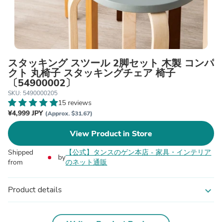
スタッキング スツール 2脚セット 木製 コンパ
クト 丸椅子 スタッキングチェア 椅子
〔54900002〕
SKU: 5490000205
15 reviews
¥4,999 JPY
(Approx. $31.67)
View Product in Store
Shipped
【公式】タンスのゲン本店 - 家具・インテリア
by
from
のネット通販
Product details
expand_more