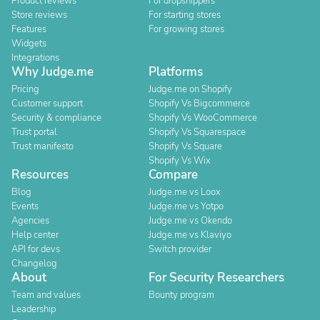
Product reviews
For dropshippers
Store reviews
For starting stores
Features
For growing stores
Widgets
Integrations
Why Judge.me
Platforms
Pricing
Judge.me on Shopify
Customer support
Shopify Vs Bigcommerce
Security & compliance
Shopify Vs WooCommerce
Trust portal
Shopify Vs Squarespace
Trust manifesto
Shopify Vs Square
Shopify Vs Wix
Resources
Compare
Blog
Judge.me vs Loox
Events
Judge.me vs Yotpo
Agencies
Judge.me vs Okendo
Help center
Judge.me vs Klaviyo
API for devs
Switch provider
Changelog
About
For Security Researchers
Team and values
Bounty program
Leadership