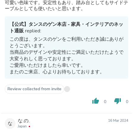
可愛い色味です。安定性もあり、踏み台としてもサイドテ
ーブルとしても使いたいと思います。
【公式】タンスのゲン本店 - 家具・インテリアのネッ
ト通販
replied:
この度は、タンスのゲンをご利用いただき誠にありが
とうございます。
当商品のデザインや安定性にご満足いただけたようで
大変うれしく思っております。
ご愛用いただけましたら幸いです。
またのご来店、心よりお待ちしております。
Review collected from invite
thumb_up
thumb_down
0
0
な.の.
16 Mar 2024
な
Japan