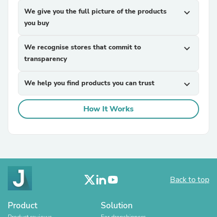
We give you the full picture of the products
expand_more
you buy
We recognise stores that commit to
expand_more
transparency
We help you find products you can trust
expand_more
How It Works
Back to top
Product
Solution