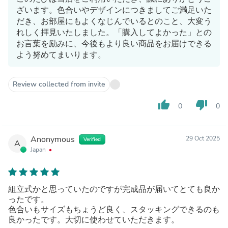
ざいます。色合いやデザインにつきましてご満足いた
だき、お部屋にもよくなじんでいるとのこと、大変う
れしく拝見いたしました。「購入してよかった」との
お言葉を励みに、今後もより良い商品をお届けできる
よう努めてまいります。
Review collected from invite
thumb_up
thumb_down
0
0
Anonymous
29 Oct 2025
Verified
A
Japan
組立式かと思っていたのですが完成品が届いてとても良か
ったです。
色合いもサイズもちょうど良く、スタッキングできるのも
良かったです。大切に使わせていただきます。