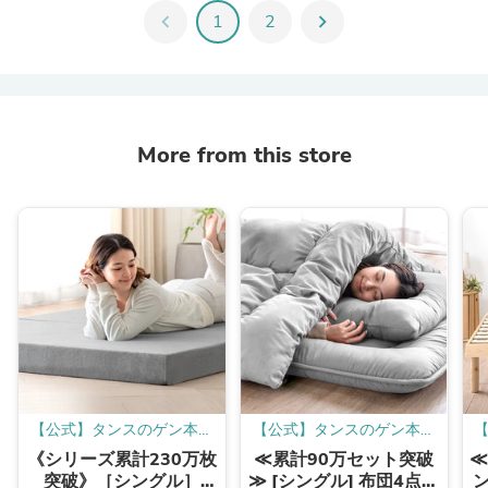
chevron_left
1
2
chevron_right
More from this store
【公式】タンスのゲン本店
【公式】タンスのゲン本店
- 家具・インテリアのネッ
- 家具・インテリアのネッ
《シリーズ累計230万枚
≪累計90万セット突破
≪
ト通販
ト通販
突破》［シングル］
≫ [シングル] 布団4点セ