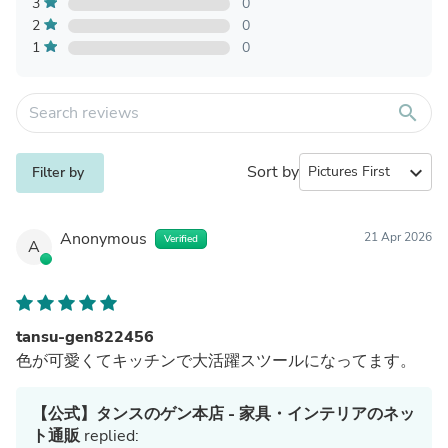
3
0
2
0
1
0
search
Sort by
expand_more
Filter by
Anonymous
21 Apr 2026
Verified
A
tansu-gen822456
色が可愛くてキッチンで大活躍スツールになってます。
【公式】タンスのゲン本店 - 家具・インテリアのネッ
ト通販
replied: