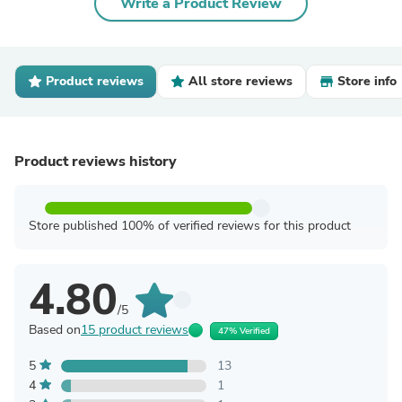
Write a Product Review
Product reviews
All store reviews
Store info
Product reviews history
Store published 100% of verified reviews for this product
4.80
/5
Based on
15 product reviews
47% Verified
5
13
4
1