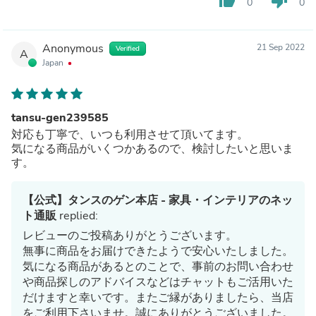
thumb_up
thumb_down
0
0
Anonymous
21 Sep 2022
Verified
A
Japan
tansu-gen239585
対応も丁寧で、いつも利用させて頂いてます。
気になる商品がいくつかあるので、検討したいと思いま
す。
【公式】タンスのゲン本店 - 家具・インテリアのネッ
ト通販
replied:
レビューのご投稿ありがとうございます。
無事に商品をお届けできたようで安心いたしました。
気になる商品があるとのことで、事前のお問い合わせ
や商品探しのアドバイスなどはチャットもご活用いた
だけますと幸いです。またご縁がありましたら、当店
をご利用下さいませ。誠にありがとうございました。