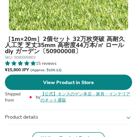
［1m×20m］2個セット 32万枚突破 高耐久
人工芝 芝丈35mm 高密度44万本/㎡ ロール
diy ガーデン〔50900008〕
SKU: 5090000803
15 reviews
¥15,800 JPY
(Approx. $100.12)
View Product in Store
Shipped
【公式】タンスのゲン本店 - 家具・インテリア
by
from
のネット通販
Product details
expand_more