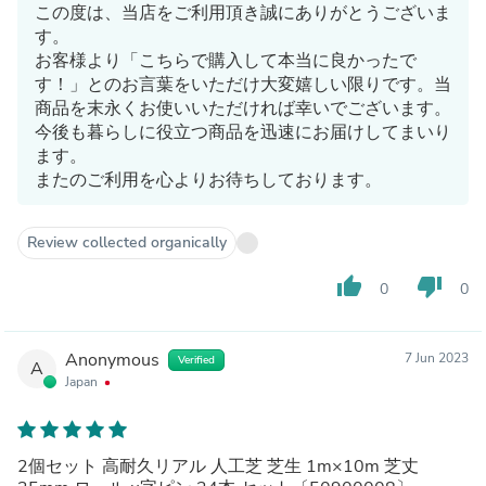
この度は、当店をご利用頂き誠にありがとうございま
す。
お客様より「こちらで購入して本当に良かったで
す！」とのお言葉をいただけ大変嬉しい限りです。当
商品を末永くお使いいただければ幸いでございます。
今後も暮らしに役立つ商品を迅速にお届けしてまいり
ます。
またのご利用を心よりお待ちしております。
Review collected organically
thumb_up
thumb_down
0
0
Anonymous
7 Jun 2023
Verified
A
Japan
2個セット 高耐久リアル 人工芝 芝生 1m×10m 芝丈