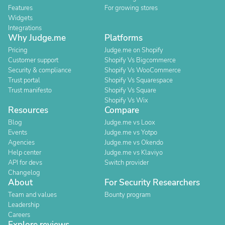
Features
For growing stores
Widgets
Integrations
Why Judge.me
Platforms
Pricing
Judge.me on Shopify
Customer support
Shopify Vs Bigcommerce
Security & compliance
Shopify Vs WooCommerce
Trust portal
Shopify Vs Squarespace
Trust manifesto
Shopify Vs Square
Shopify Vs Wix
Resources
Compare
Blog
Judge.me vs Loox
Events
Judge.me vs Yotpo
Agencies
Judge.me vs Okendo
Help center
Judge.me vs Klaviyo
API for devs
Switch provider
Changelog
About
For Security Researchers
Team and values
Bounty program
Leadership
Careers
Explore reviews