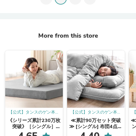
More from this store
【公式】タンスのゲン本店
【公式】タンスのゲン本店
- 家具・インテリアのネッ
- 家具・インテリアのネッ
《シリーズ累計230万枚
≪累計90万セット突破
≪
ト通販
ト通販
突破》［シングル］
≫ [シングル] 布団4点セ
「純」高反発(R) マット
ット 固綿入り 増量