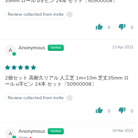
35mm ロール u字ピン 24本 セット〔50900008〕
Review collected from invite
thumb_up
thumb_down
0
0
Anonymous
13 Apr 2023
Verified
A
2個セット 高耐久リアル 人工芝 1m×10m 芝丈35mm ロ
ール u字ピン 24本 セット〔50900008〕
Review collected from invite
thumb_up
thumb_down
0
0
Anonymous
16 Mar 2023
Verified
A
Japan