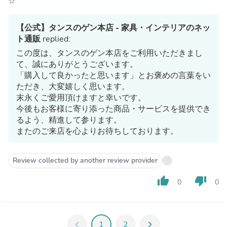
☆
【公式】タンスのゲン本店 - 家具・インテリアのネッ
ト通販
replied:
この度は、タンスのゲン本店をご利用いただきまし
て、誠にありがとうございます。
「購入して良かったと思います」とお褒めの言葉をい
ただき、大変嬉しく思います。
末永くご愛用頂けますと幸いです。
今後もお客様に寄り添った商品・サービスを提供でき
るよう、精進して参ります。
またのご来店を心よりお待ちしております。
Review collected by another review provider
thumb_up
thumb_down
0
0
chevron_left
1
2
chevron_right