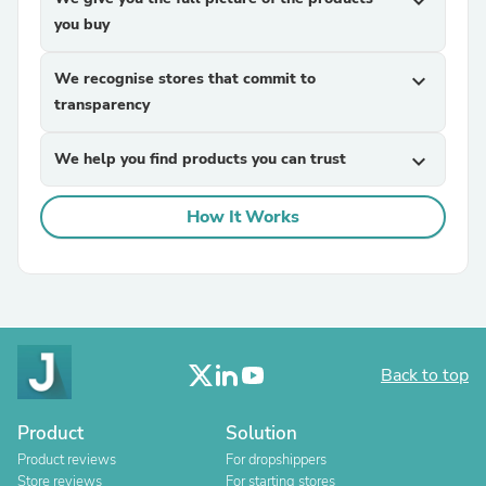
expand_more
you buy
We recognise stores that commit to
expand_more
transparency
We help you find products you can trust
expand_more
How It Works
Back to top
Product
Solution
Product reviews
For dropshippers
Store reviews
For starting stores