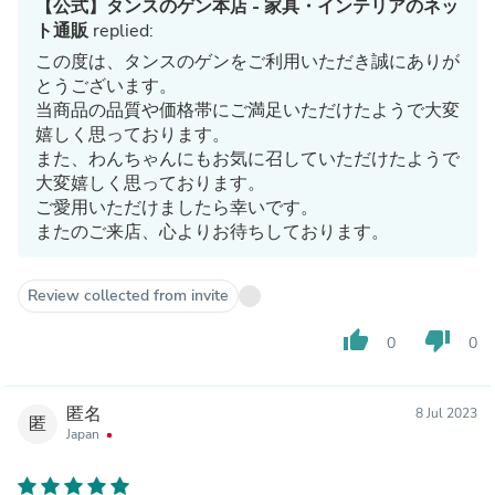
【公式】タンスのゲン本店 - 家具・インテリアのネッ
ト通販
replied:
この度は、タンスのゲンをご利用いただき誠にありが
とうございます。
当商品の品質や価格帯にご満足いただけたようで大変
嬉しく思っております。
また、わんちゃんにもお気に召していただけたようで
大変嬉しく思っております。
ご愛用いただけましたら幸いです。
またのご来店、心よりお待ちしております。
Review collected from invite
thumb_up
thumb_down
0
0
匿名
8 Jul 2023
匿
Japan