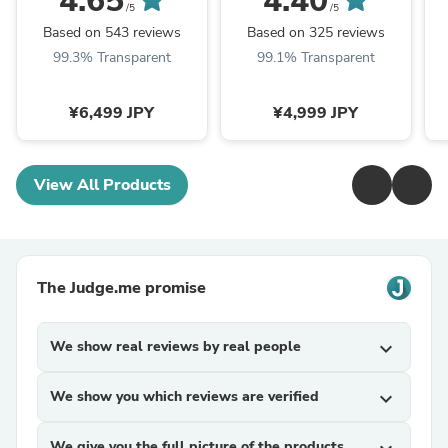
4.65
4.40
レス 3つ折りタイプ 厚
1.5kg 洗える 抗菌 防臭
/5
/5
み10cm 全部洗える 折
防カビ 〔61140237〕
欧
Based on 543 reviews
Based on 325 reviews
りたたみ エコテックス
99.3% Transparent
99.1% Transparent
三つ折り 高反発マット
レス〔13810084〕
¥6,499 JPY
¥4,999 JPY
View All Products
The Judge.me promise
We show real reviews by real people
expand_more
We show you which reviews are verified
expand_more
We give you the full picture of the products