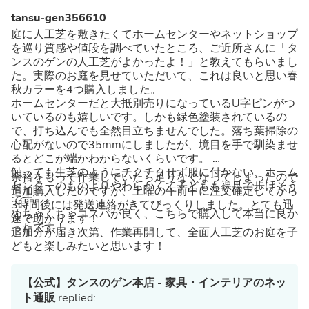
tansu-gen356610
庭に人工芝を敷きたくてホームセンターやネットショップ
を巡り質感や値段を調べていたところ、ご近所さんに「タ
ンスのゲンの人工芝がよかったよ！」と教えてもらいまし
た。実際のお庭を見せていただいて、これは良いと思い春
秋カラーを4つ購入しました。
ホームセンターだと大抵別売りになっているU字ピンがつ
いているのも嬉しいです。しかも緑色塗装されているの
で、打ち込んでも全然目立ちませんでした。落ち葉掃除の
心配がないので35mmにしましたが、境目を手で馴染ませ
るとどこが端かわからないくらいです。
触っても生芝のようにチクチクせず服に付かない、ホーム
余裕をもって作業していたら足りなくなってしまったので
センターのものよりやわらかくて子どもも裸足で歩けそう
追加購入したのですが、土曜の午前中に注文確定してから
です。
3時間後には発送連絡がきてびっくりしました。とても迅
めちゃくちゃコスパが良く、こちらで購入して本当に良か
速で助かります！
ったです！
追加分が届き次第、作業再開して、全面人工芝のお庭を子
どもと楽しみたいと思います！
【公式】タンスのゲン本店 - 家具・インテリアのネッ
ト通販
replied: