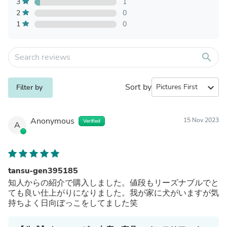
3
1
2
0
1
0
search
Sort by
expand_more
Filter by
Anonymous
15 Nov 2023
Verified
A
tansu-gen395185
知人からの紹介で購入しました。値段もリーズナブルでと
ても良い仕上がりになりました。我が家に犬がいますが気
持ちよく日向ぼっこをしてました笑