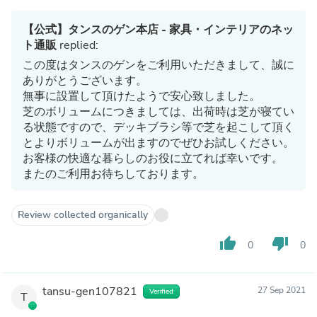
【公式】タンスのゲン本店 - 家具・インテリアのネッ
ト通販
replied:
この度はタンスのゲンをご利用いただきまして、誠に
ありがとうございます。
無事に設置して頂けたようで安心致しました。
芝のボリュームにつきましては、出荷時は芝が寝てい
る状態ですので、デッキブラシ等で芝を起こして頂く
とよりボリュームが出ますのでぜひお試しください。
お客様の快適な暮らしのお役に立てれば幸いです。
またのご利用お待ちしております。
Review collected organically
thumb_up
thumb_down
0
0
tansu-gen107821
27 Sep 2021
Verified
T