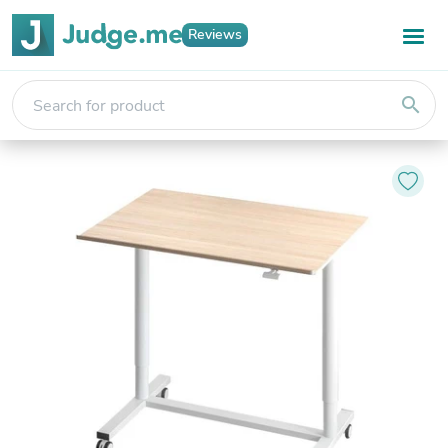
Reviews
search