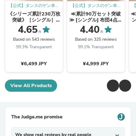
【公式】タンスのゲン本店
【公式】タンスのゲン本店
- 家具・インテリアのネッ
- 家具・インテリアのネッ
《シリーズ累計230万枚
≪累計90万セット突破
≪
ト通販
ト通販
突破》［シングル］
≫ [シングル] 布団4点セ
「純」高反発(R) マット
ット 固綿入り 増量
4.65
4.40
レス 3つ折りタイプ 厚
1.5kg 洗える 抗菌 防臭
/5
/5
み10cm 全部洗える 折
防カビ 〔61140237〕
欧
Based on 543 reviews
Based on 325 reviews
りたたみ エコテックス
99.3% Transparent
99.1% Transparent
三つ折り 高反発マット
レス〔13810084〕
¥6,499 JPY
¥4,999 JPY
View All Products
The Judge.me promise
We show real reviews by real people
expand_more