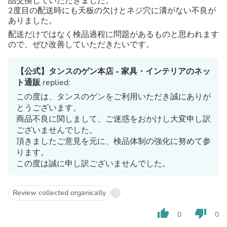
品交換していただきました。
2度目の配送時にも天板の欠けとネジ穴に溝がない不良が
ありました。
配送だけではなく検品過程に問題があるものと思われます
ので、ぜひ改善していただきたいです。
【公式】タンスのゲン本店 - 家具・インテリアのネッ
ト通販
replied:
この度は、タンスのゲンをご利用いただき誠にありが
とうございます。
商品不良に関しまして、ご迷惑をおかけし大変申し訳
ございませんでした。
頂きましたご意見を元に、検品体制の強化に努めて参
ります。
この度は誠に申し訳ございませんでした。
Review collected organically
thumb_up
thumb_down
0
0