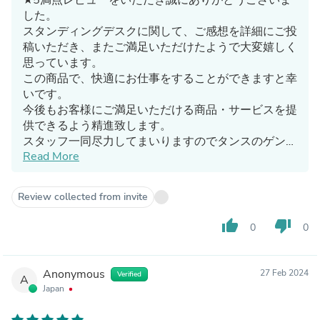
した。
スタンディングデスクに関して、ご感想を詳細にご投
稿いただき、またご満足いただけたようで大変嬉しく
思っています。
この商品で、快適にお仕事をすることができますと幸
いです。
今後もお客様にご満足いただける商品・サービスを提
供できるよう精進致します。
スタッフ一同尽力してまいりますのでタンスのゲンを
Read More
どうぞよろしくお願いいたします。
Review collected from invite
thumb_up
thumb_down
0
0
Anonymous
27 Feb 2024
Verified
A
Japan