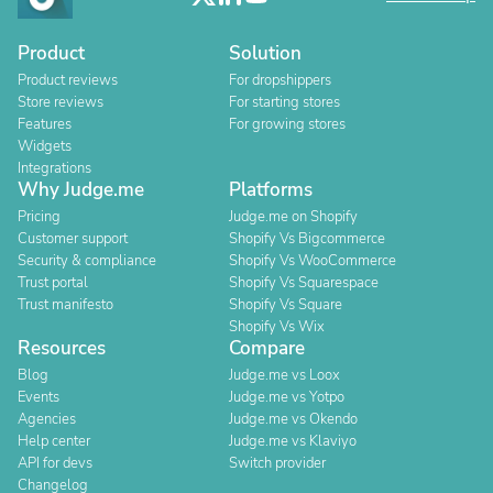
Product
Solution
Product reviews
For dropshippers
Store reviews
For starting stores
Features
For growing stores
Widgets
Integrations
Why Judge.me
Platforms
Pricing
Judge.me on Shopify
Customer support
Shopify Vs Bigcommerce
Security & compliance
Shopify Vs WooCommerce
Trust portal
Shopify Vs Squarespace
Trust manifesto
Shopify Vs Square
Shopify Vs Wix
Resources
Compare
Blog
Judge.me vs Loox
Events
Judge.me vs Yotpo
Agencies
Judge.me vs Okendo
Help center
Judge.me vs Klaviyo
API for devs
Switch provider
Changelog