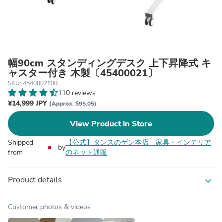
幅90cm スタンディングデスク 上下昇降式 キ
ャスター付き 木製〔45400021〕
SKU: 4540002100
110 reviews
¥14,999 JPY
(Approx. $95.05)
View Product in Store
Shipped
【公式】タンスのゲン本店 - 家具・インテリア
by
from
のネット通販
Product details
expand_more
Customer photos & videos