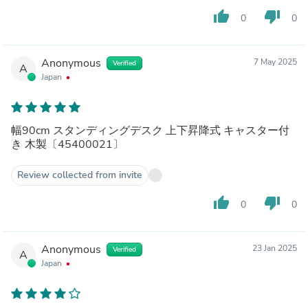
thumb_up
thumb_down
0
0
Anonymous
7 May 2025
Verified
A
Japan
幅90cm スタンディングデスク 上下昇降式 キャスター付
き 木製〔45400021〕
Review collected from invite
thumb_up
thumb_down
0
0
Anonymous
23 Jan 2025
Verified
A
Japan