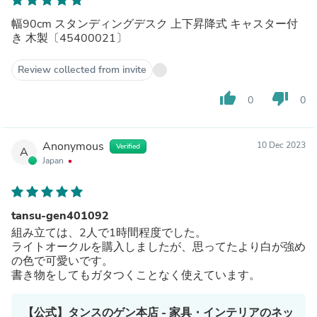
幅90cm スタンディングデスク 上下昇降式 キャスター付
き 木製〔45400021〕
Review collected from invite
thumb_up
thumb_down
0
0
Anonymous
10 Dec 2023
Verified
A
Japan
tansu-gen401092
組み立ては、2人で1時間程度でした。
ライトオークルを購入しましたが、思ってたより白が強め
の色で可愛いです。
書き物をしてもガタつくことなく使えています。
【公式】タンスのゲン本店 - 家具・インテリアのネッ