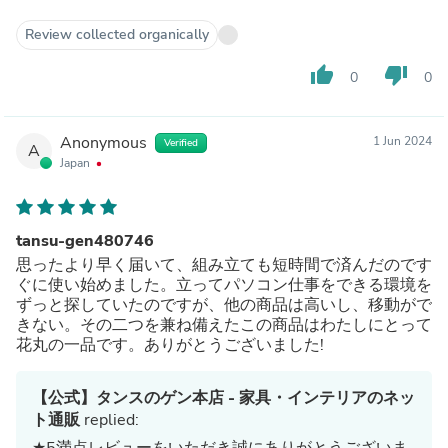
Review collected organically
thumb_up
thumb_down
0
0
Anonymous
1 Jun 2024
Verified
A
Japan
tansu-gen480746
思ったより早く届いて、組み立ても短時間で済んだのです
ぐに使い始めました。立ってパソコン仕事をできる環境を
ずっと探していたのですが、他の商品は高いし、移動がで
きない。その二つを兼ね備えたこの商品はわたしにとって
花丸の一品です。ありがとうございました!
【公式】タンスのゲン本店 - 家具・インテリアのネッ
ト通販
replied:
★5満点レビューをいただき誠にありがとうございま