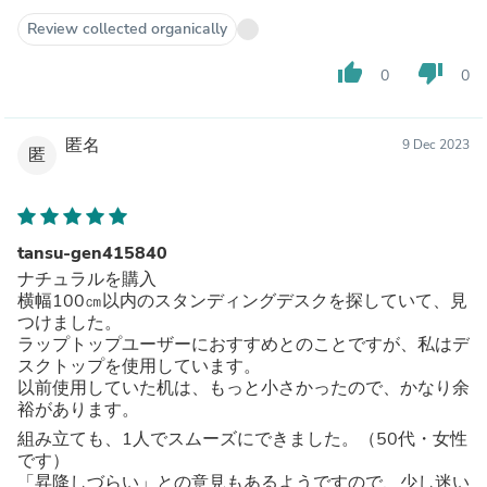
Review collected organically
thumb_up
thumb_down
0
0
匿名
9 Dec 2023
匿
tansu-gen415840
ナチュラルを購入
横幅100㎝以内のスタンディングデスクを探していて、見
つけました。
ラップトップユーザーにおすすめとのことですが、私はデ
スクトップを使用しています。
以前使用していた机は、もっと小さかったので、かなり余
裕があります。
組み立ても、1人でスムーズにできました。（50代・女性
です）
「昇降しづらい」との意見もあるようですので、少し迷い