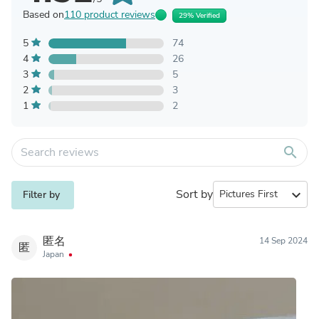
Based on
110 product reviews
29% Verified
5
74
4
26
3
5
2
3
1
2
search
Sort by
expand_more
Filter by
匿名
14 Sep 2024
匿
Japan