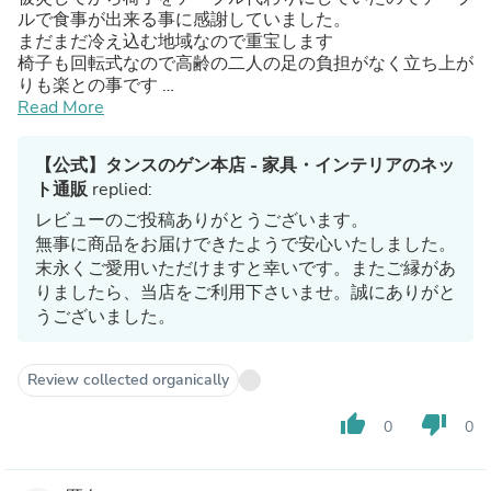
ルで食事が出来る事に感謝していました。
まだまだ冷え込む地域なので重宝します
椅子も回転式なので高齢の二人の足の負担がなく立ち上が
りも楽との事です
石川県への配送先でしたので、その旨お伝えしましたら、
Read More
早く手配をしてくださりありがとうございました
気持ちが明るくなったそうです
【公式】タンスのゲン本店 - 家具・インテリアのネッ
素敵な良品に感謝しております
ト通販
replied:
レビューのご投稿ありがとうございます。
無事に商品をお届けできたようで安心いたしました。
末永くご愛用いただけますと幸いです。またご縁があ
りましたら、当店をご利用下さいませ。誠にありがと
うございました。
Review collected organically
thumb_up
thumb_down
0
0