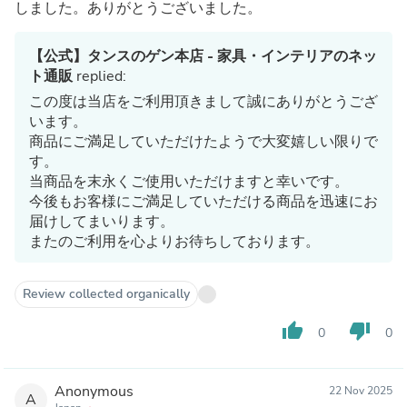
しました。ありがとうございました。
【公式】タンスのゲン本店 - 家具・インテリアのネッ
ト通販
replied:
この度は当店をご利用頂きまして誠にありがとうござ
います。
商品にご満足していただけたようで大変嬉しい限りで
す。
当商品を末永くご使用いただけますと幸いです。
今後もお客様にご満足していただける商品を迅速にお
届けしてまいります。
またのご利用を心よりお待ちしております。
Review collected organically
thumb_up
thumb_down
0
0
Anonymous
22 Nov 2025
A