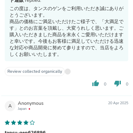
ト通販
replied:
この度は、タンスのゲンをご利用いただき誠にありが
とうございます。
商品の価格にご満足いただけたご様子で、「大満足で
す」とのお言葉を頂戴し、大変うれしく思います。ご
購入いただきました商品を末永くご愛用いただけます
と幸いです。今後もお客様に満足していただける迅速
な対応や商品開発に努めて参りますので、当店をよろ
しくお願いいたします。
Review collected organically
thumb_up
thumb_down
0
0
Anonymous
20 Apr 2025
A
Japan
tansu-gen626896