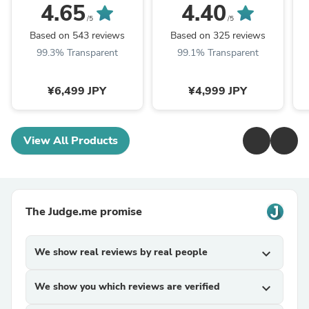
「純」高反発(R) マット
ット 固綿入り 増量
4.65
4.40
レス 3つ折りタイプ 厚
1.5kg 洗える 抗菌 防臭
/5
/5
み10cm 全部洗える 折
防カビ 〔61140237〕
欧
Based on 543 reviews
Based on 325 reviews
りたたみ エコテックス
99.3% Transparent
99.1% Transparent
三つ折り 高反発マット
レス〔13810084〕
¥6,499 JPY
¥4,999 JPY
View All Products
The Judge.me promise
We show real reviews by real people
expand_more
We show you which reviews are verified
expand_more