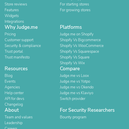
Store reviews
For starting stores
Features
For growing stores
Widgets
Integrations
Why Judge.me
Platforms
Pricing
Judge.me on Shopify
Customer support
Shopify Vs Bigcommerce
Security & compliance
Shopify Vs WooCommerce
Trust portal
Shopify Vs Squarespace
Trust manifesto
Shopify Vs Square
Shopify Vs Wix
Resources
Compare
Blog
Judge.me vs Loox
Events
Judge.me vs Yotpo
Agencies
Judge.me vs Okendo
Help center
Judge.me vs Klaviyo
API for devs
Switch provider
Changelog
About
For Security Researchers
Team and values
Bounty program
Leadership
Careers