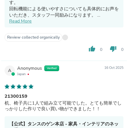
す。
回転機能による使いやすさについても具体的にお声を
いただき、スタッフ一同励みになります。
Read More
さらに、組み立て時の六角レンチの使いづらさに関す
るご意見も誠にありがとうございます。
今後の改良の参考とさせていただきます。これからも
Review collected organically
快適にお使いいただける商品をお届けできるよう努め
てまいりますので、引き続きよろしくお願いいたしま
thumb_up
thumb_down
0
0
す。
Anonymous
16 Oct 2025
Verified
A
Japan
21300159
机、椅子共に1人で組み立て可能でした。とても簡単でし
っかりした作りで良い買い物ができました！！
【公式】タンスのゲン本店 - 家具・インテリアのネッ