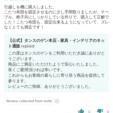
引越しを機に購入しました。
こたつ布団を固定させるのに少し手間取りましたが、テー
ブル、椅子共にしっかりしている作りで、購入して正解で
した！こたつ布団も、固定出来るようになっていて、ズレ
なくとても満足です！
【公式】タンスのゲン本店 - 家具・インテリアのネッ
ト通販
replied:
この度はタンスのゲンをご利用いただき誠にありがと
うございます。
商品にご満足いただけたようで安心いたしました。
長くご愛用頂ければ幸いです。
これからもお客様の暮らしに寄り添う商品を提供して
参ります。
レビューのご投稿、ありがとうございました。
Review collected from invite
thumb_up
thumb_down
0
0