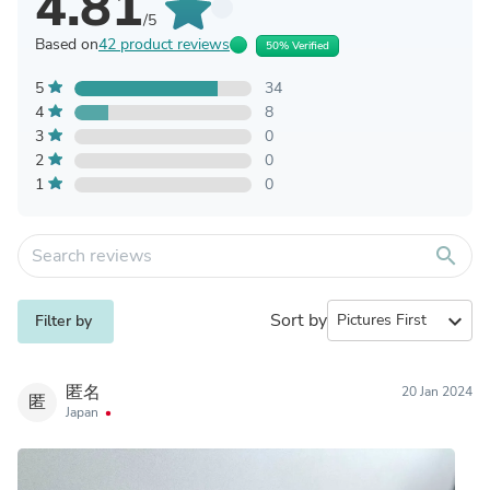
4.81
/5
Based on
42 product reviews
50% Verified
5
34
4
8
3
0
2
0
1
0
search
Sort by
expand_more
Filter by
匿名
20 Jan 2024
匿
Japan