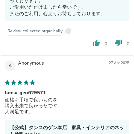
っております。
ご愛用いただけましたら幸いです。
またのご利用、心よりお待ちしております。
Review collected organically
thumb_up
thumb_down
0
0
Anonymous
27 Apr 2025
A
tansu-gen629571
価格も手頃で良いものを
購入出来て良かったです
大満足です。
【公式】タンスのゲン本店 - 家具・インテリアのネッ