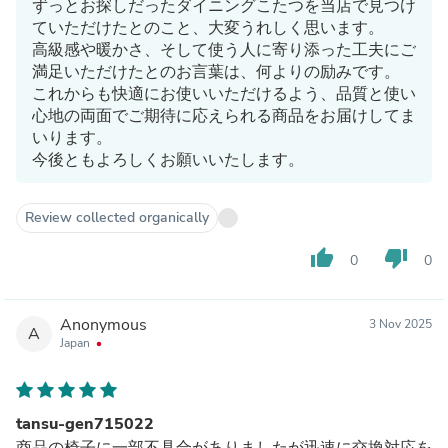
ずっとお探しだったダイニングこたつを当店で見つけ
ていただけたとのこと、大変うれしく思います。
高級感や暖かさ、そして使う人に寄り添った工夫にご
満足いただけたとのお言葉は、何よりの励みです。
これからも快適にお使いいただけるよう、品質と使い
心地の両面でご期待に応えられる商品をお届けしてま
いります。
今後ともよろしくお願いいたします。
Review collected organically
thumb_up
thumb_down
0
0
Anonymous
3 Nov 2025
A
Japan
tansu-gen715022
商品の椅子に一部不具合がありましたが迅速に交換対応を