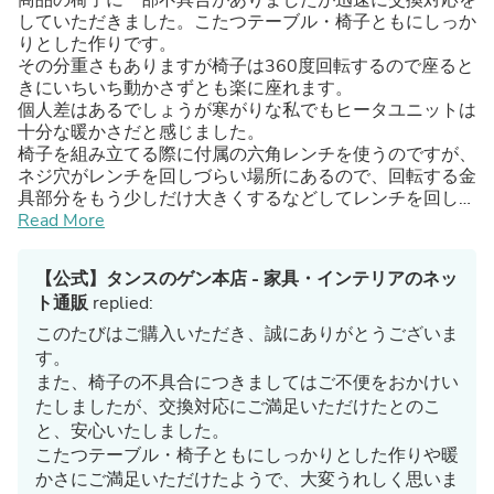
していただきました。こたつテーブル・椅子ともにしっか
りとした作りです。
その分重さもありますが椅子は360度回転するので座ると
きにいちいち動かさずとも楽に座れます。
個人差はあるでしょうが寒がりな私でもヒータユニットは
十分な暖かさだと感じました。
椅子を組み立てる際に付属の六角レンチを使うのですが、
ネジ穴がレンチを回しづらい場所にあるので、回転する金
具部分をもう少しだけ大きくするなどしてレンチを回しや
すくしたら組み立てやすいのではないかと思いました。
Read More
【公式】タンスのゲン本店 - 家具・インテリアのネッ
ト通販
replied:
このたびはご購入いただき、誠にありがとうございま
す。
また、椅子の不具合につきましてはご不便をおかけい
たしましたが、交換対応にご満足いただけたとのこ
と、安心いたしました。
こたつテーブル・椅子ともにしっかりとした作りや暖
かさにご満足いただけたようで、大変うれしく思いま