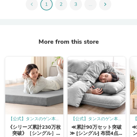
chevron_left
1
2
3
...
chevron_right
More from this store
【公式】タンスのゲン本店
【公式】タンスのゲン本店
- 家具・インテリアのネッ
- 家具・インテリアのネッ
《シリーズ累計230万枚
≪累計90万セット突破
≪
ト通販
ト通販
突破》［シングル］
≫ [シングル] 布団4点セ