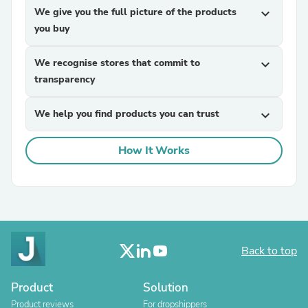
We give you the full picture of the products
expand_more
you buy
We recognise stores that commit to
expand_more
transparency
We help you find products you can trust
expand_more
How It Works
Back to top
Product
Solution
Product reviews
For dropshippers