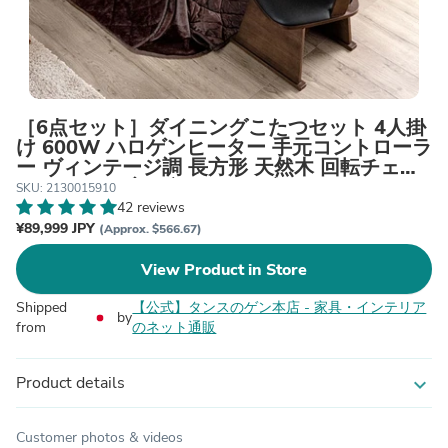
［6点セット］ダイニングこたつセット 4人掛
け 600W ハロゲンヒーター 手元コントローラ
ー ヴィンテージ調 長方形 天然木 回転チェア
こたつテーブル〔21300159〕
SKU: 2130015910
42 reviews
¥89,999 JPY
(Approx. $566.67)
View Product in Store
Shipped
【公式】タンスのゲン本店 - 家具・インテリア
by
from
のネット通販
Product details
expand_more
Customer photos & videos