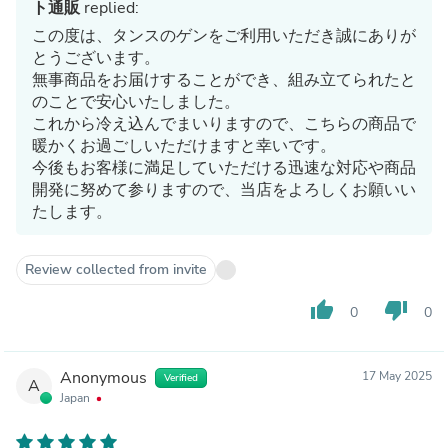
ト通販
replied:
この度は、タンスのゲンをご利用いただき誠にありが
とうございます。
無事商品をお届けすることができ、組み立てられたと
のことで安心いたしました。
これから冷え込んでまいりますので、こちらの商品で
暖かくお過ごしいただけますと幸いです。
今後もお客様に満足していただける迅速な対応や商品
開発に努めて参りますので、当店をよろしくお願いい
たします。
Review collected from invite
thumb_up
thumb_down
0
0
Anonymous
17 May 2025
Verified
A
Japan