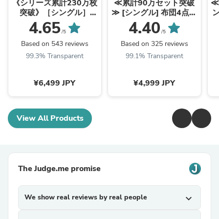
- 家具・インテリアのネッ
- 家具・インテリアのネッ
《シリーズ累計230万枚
≪累計90万セット突破
≪
ト通販
ト通販
突破》［シングル］
≫ [シングル] 布団4点セ
「純」高反発(R) マット
ット 固綿入り 増量
4.65
4.40
レス 3つ折りタイプ 厚
1.5kg 洗える 抗菌 防臭
/5
/5
み10cm 全部洗える 折
防カビ 〔61140237〕
欧
Based on 543 reviews
Based on 325 reviews
りたたみ エコテックス
99.3% Transparent
99.1% Transparent
三つ折り 高反発マット
レス〔13810084〕
¥6,499 JPY
¥4,999 JPY
View All Products
The Judge.me promise
We show real reviews by real people
expand_more