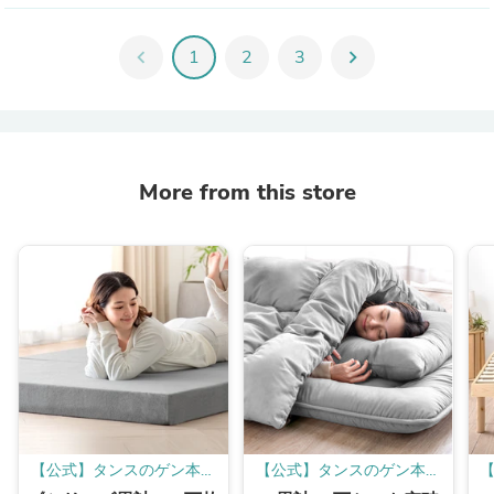
chevron_left
1
2
3
chevron_right
More from this store
【公式】タンスのゲン本店
【公式】タンスのゲン本店