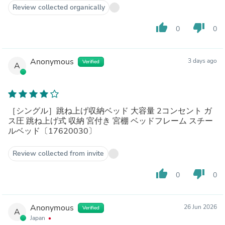
Review collected organically
thumb_up
thumb_down
0
0
Anonymous
3 days ago
Verified
A
［シングル］跳ね上げ収納ベッド 大容量 2コンセント ガ
ス圧 跳ね上げ式 収納 宮付き 宮棚 ベッドフレーム スチー
ルベッド〔17620030〕
Review collected from invite
thumb_up
thumb_down
0
0
Anonymous
26 Jun 2026
Verified
A
Japan