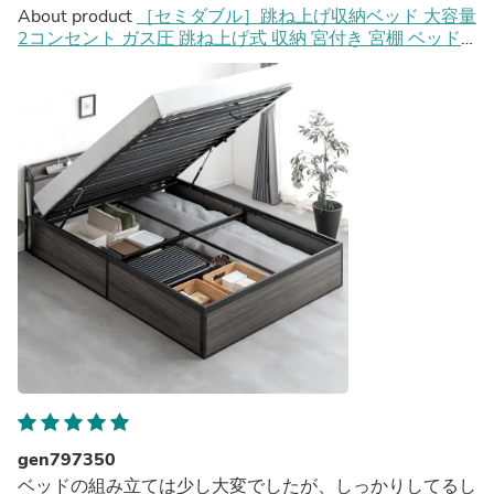
About product
［セミダブル］跳ね上げ収納ベッド 大容量
2コンセント ガス圧 跳ね上げ式 収納 宮付き 宮棚 ベッド
フレーム スチールベッド〔17620031〕
gen797350
ベッドの組み立ては少し大変でしたが、しっかりしてるし