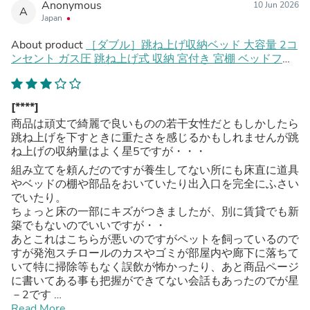
Anonymous
10 Jun 2026
A
Japan
About product
［ダブル］跳ね上げ収納ベッド 大容量 2コ
ンセント ガス圧 跳ね上げ式 収納 宮付き 宮棚 ベッドフレ
ーム スチールベッド〔17620032〕
[****]
商品は頑丈で綺麗で良いものの若干女性だともしかしたら
跳ね上げを下すときに重たさを感じるかもしれませんが跳
ね上げの収納量はよく星5ですが・・・
組み立てを頼んだのですが養生してない所にも床直に道具
やベッドの棚や部品をおいていたり出入口を完全にふさい
でいたり。
ちょっと床の一部にキズがつきましたが、別に賃貸でも新
築でもないのでいいですが・・
あとこれはこちらが悪いのですがペットを飼っているので
すが発泡スチロールのカスやゴミが部屋内や廊下に落ちて
いて特に掃除等もなく誤飲が怖かったり、あと商品ページ
に書いてある事も把握ができてない会話もあったのでが星
－2です
商品は今のところ完璧ですごくいい品です！
Read More