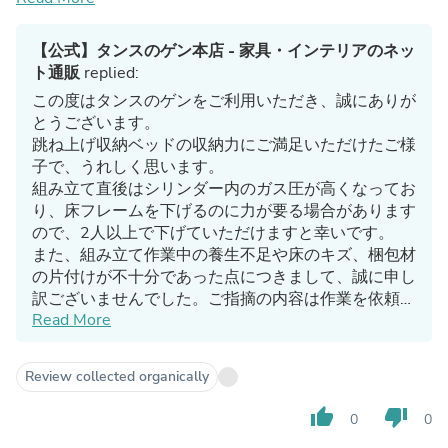
【公式】タンスのゲン本店 - 家具・インテリアのネッ
ト通販
replied:
この度はタンスのゲンをご利用いただき、誠にありが
とうございます。
跳ね上げ収納ベッドの収納力にご満足いただけたご様
子で、うれしく思います。
組み立て直後はシリンダー内のガス圧が高くなってお
り、床フレームを下げるのに力が要る場合があります
ので、2人以上で下げていただけますと幸いです。
また、組み立て作業中の養生不足や床のキズ、梱包材
の片付けが不十分であった点につきまして、誠に申し
訳ございませんでした。ご指摘の内容は作業を依頼し
Read More
ている業者に共有し、改善に努めてまいります。
他にも不明点等ございましたら、お気軽に当店までお
問い合わせくださいませ。
Review collected organically
thumb_up
thumb_down
0
0