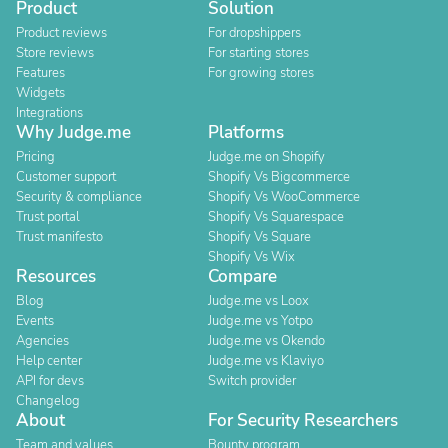
Product
Solution
Product reviews
For dropshippers
Store reviews
For starting stores
Features
For growing stores
Widgets
Integrations
Why Judge.me
Platforms
Pricing
Judge.me on Shopify
Customer support
Shopify Vs Bigcommerce
Security & compliance
Shopify Vs WooCommerce
Trust portal
Shopify Vs Squarespace
Trust manifesto
Shopify Vs Square
Shopify Vs Wix
Resources
Compare
Blog
Judge.me vs Loox
Events
Judge.me vs Yotpo
Agencies
Judge.me vs Okendo
Help center
Judge.me vs Klaviyo
API for devs
Switch provider
Changelog
About
For Security Researchers
Team and values
Bounty program