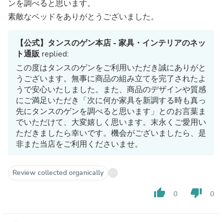
ンを調べると思います。
素敵なベッドをありがとうございました。
【公式】タンスのゲン本店 - 家具・インテリアのネッ
ト通販
replied:
この度はタンスのゲンをご利用いただき誠にありがと
うございます。無事に商品の組み立てを完了されたよ
うで安心いたしました。また、商品のデザインや質感
にご満足いただき「次に何か家具を新調する時も真っ
先にタンスのゲンを調べると思います」とのお言葉ま
でいただけて、大変嬉しく思います。末永くご愛用い
ただきましたら幸いです。機会がございましたら、是
非また当店をご利用くださいませ。
Review collected organically
thumb_up
thumb_down
0
0