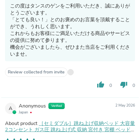
この度はタンスのゲンをご利用いただき、誠にありが
とうございます。
「とても良い！」とのお褒めのお言葉を頂戴すること
ができ、うれしく思います。
これからもお客様にご満足いただける商品やサービス
の提供に努めて参ります。
機会がございましたら、ぜひまた当店をご利用くださ
いませ。
Review collected from invite
thumb_up
thumb_down
0
0
Anonymous
2 May 2026
Verified
A
Japan
About product
［セミダブル］跳ね上げ収納ベッド 大容量
2コンセント ガス圧 跳ね上げ式 収納 宮付き 宮棚 ベッド
フレーム スチールベッド〔17620031〕