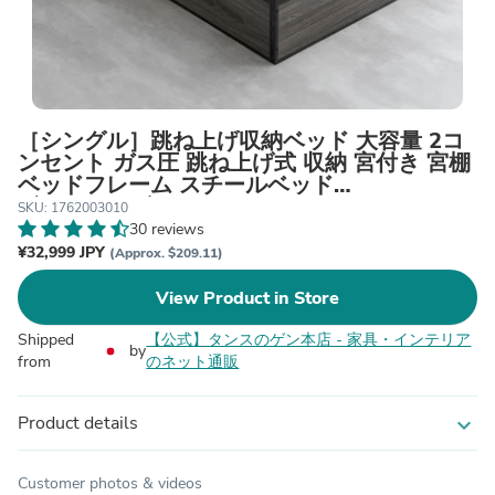
［シングル］跳ね上げ収納ベッド 大容量 2コ
ンセント ガス圧 跳ね上げ式 収納 宮付き 宮棚
ベッドフレーム スチールベッド
〔17620030〕
SKU: 1762003010
30 reviews
¥32,999 JPY
(Approx. $209.11)
View Product in Store
Shipped
【公式】タンスのゲン本店 - 家具・インテリア
by
from
のネット通販
Product details
expand_more
Customer photos & videos