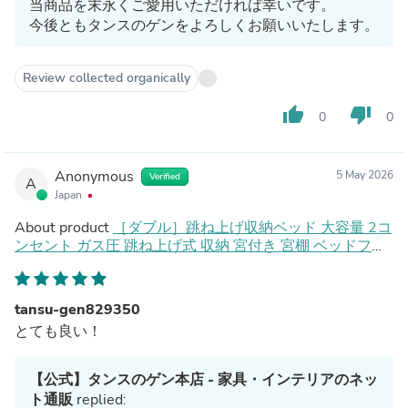
当商品を末永くご愛用いただければ幸いです。
今後ともタンスのゲンをよろしくお願いいたします。
Review collected organically
thumb_up
thumb_down
0
0
Anonymous
5 May 2026
Verified
A
Japan
About product
［ダブル］跳ね上げ収納ベッド 大容量 2コ
ンセント ガス圧 跳ね上げ式 収納 宮付き 宮棚 ベッドフレ
ーム スチールベッド〔17620032〕
tansu-gen829350
とても良い！
【公式】タンスのゲン本店 - 家具・インテリアのネッ
ト通販
replied: