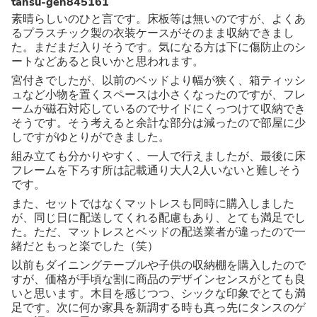
tansu-gen845161
素晴らしいのひと言です。床板等は無いのですが、よくあ
るプラスチック製の衣装ケースがそのまま収納できまし
た。まだまだ入りそうです。気になる方は下に傷防止のシ
ートなどあると良いかと思われます。
宮付きでしたが、以前のベッドより幅が狭く、箱ティッシ
ュなど小物を置くスペースは小さくなったのですが、フレ
ームが磁石対応しているのでサイドにくっつけて収納でき
そうです。そう考えると余計な部分は減ったので部屋に少
しですがゆとりができました。
組み立ても分かりやすく、一人で行えましたが、最後に床
フレームを下ろす所は記載通り大人2人いないと難しそう
です。
また、セットではなくマットレスも同時に購入しました
が、同じ日に配送してくれる配慮もあり、とても満足でし
た。ただ、マットレスとベッドの配送業者が違ったので一
緒だともっと楽でした（笑）
以前もダイニングテーブルや子供の収納棚を購入したので
すが、価格が手頃な割に商品のデザインセンスがとても良
いと思います。木目を感じつつ、シックな印象でとても満
足です。次に何か家具を新調する時も真っ先にタンスのゲ