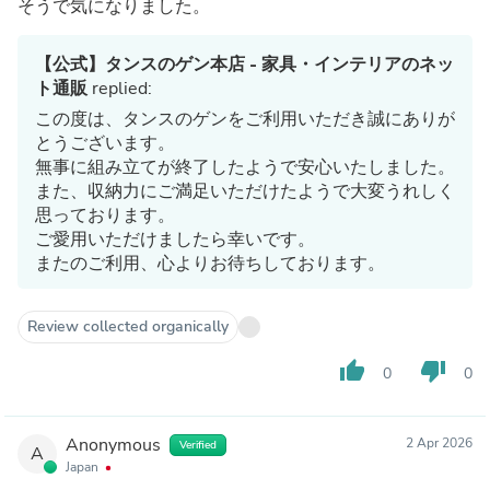
そうで気になりました。
【公式】タンスのゲン本店 - 家具・インテリアのネッ
ト通販
replied:
この度は、タンスのゲンをご利用いただき誠にありが
とうございます。
無事に組み立てが終了したようで安心いたしました。
また、収納力にご満足いただけたようで大変うれしく
思っております。
ご愛用いただけましたら幸いです。
またのご利用、心よりお待ちしております。
Review collected organically
thumb_up
thumb_down
0
0
Anonymous
2 Apr 2026
Verified
A
Japan