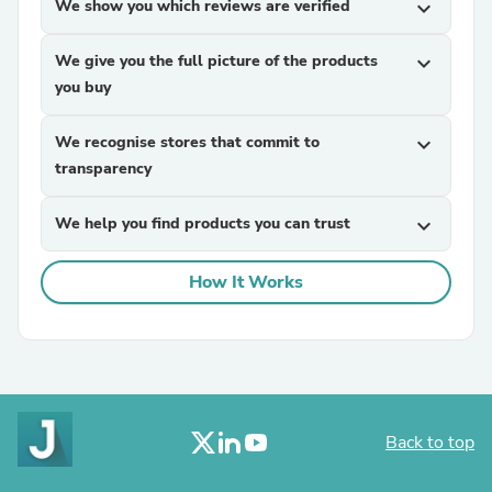
We show you which reviews are verified
expand_more
We give you the full picture of the products
expand_more
you buy
We recognise stores that commit to
expand_more
transparency
We help you find products you can trust
expand_more
How It Works
Back to top