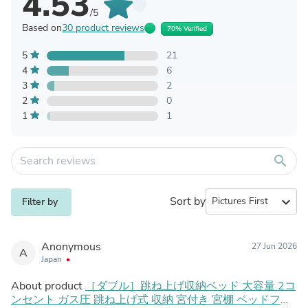
4.53
/5
Based on
30 product reviews
70% Verified
5
21
4
6
3
2
2
0
1
1
search
Sort by
expand_more
Filter by
Anonymous
27 Jun 2026
A
Japan
About product
［ダブル］跳ね上げ収納ベッド 大容量 2コ
ンセント ガス圧 跳ね上げ式 収納 宮付き 宮棚 ベッドフレ