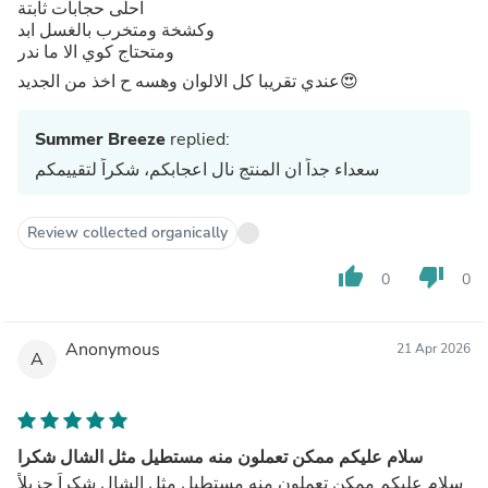
احلى حجابات ثابتة
وكشخة ومتخرب بالغسل ابد
ومتحتاج كوي الا ما ندر
عندي تقريبا كل الالوان وهسه ح اخذ من الجديد😍
Summer Breeze
replied:
سعداء جداً ان المنتج نال اعجابكم، شكراً لتقييمكم
Review collected organically
thumb_up
thumb_down
0
0
Anonymous
21 Apr 2026
A
سلام عليكم ممكن تعملون منه مستطيل مثل الشال شكرا
سلام عليكم ممكن تعملون منه مستطيل مثل الشال شكراً جزيلاً