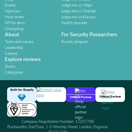
Events
Judge.me vs Yotpo
Agencies
Judge.me vs Okendo
Help center
Judge.me vs Klaviyo
API for devs
Switch provider
Changelog
About
For Security Researchers
Team and values
Bounty program
Leadership
Careers
Explore reviews
Stores
Categories
Built for Shopify
Official Partner
Official Partner
Company Registration Number: 12157706
Buckworths 2nd Floor, 1-3 Worship Street, London, England,