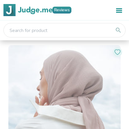
Reviews
search