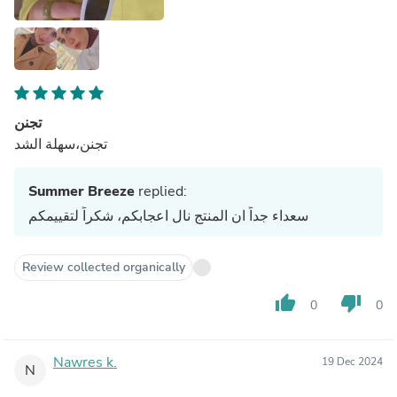
تجنن
تجنن،سهلة الشد
Summer Breeze
replied:
سعداء جداً ان المنتج نال اعجابكم، شكراً لتقييمكم
Review collected organically
thumb_up
thumb_down
0
0
Nawres k.
19 Dec 2024
N