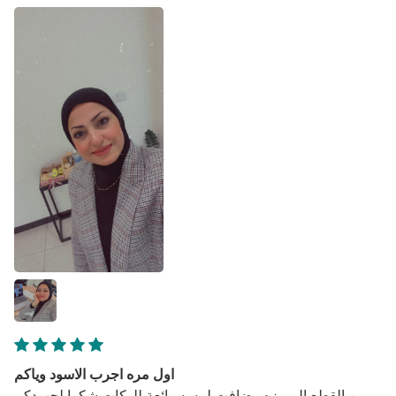
اول مره اجرب الاسود وياكم
من القطع المميزه وضافت لمسه رائعة للوكات شكرا لجهودكم