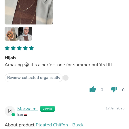
Hijab
Amazing 😭 it’s a perfect one for summer outfits ❤️‍🔥
Review collected organically
thumb_up
thumb_down
0
0
Marwa m.
17 Jan 2025
Verified
M
Iraq
About product
Pleated Chiffon - Black