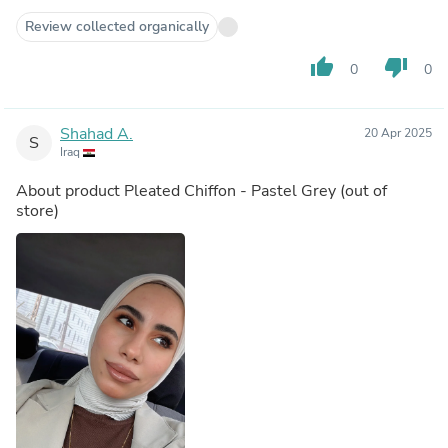
Review collected organically
thumb_up
thumb_down
0
0
Shahad A.
20 Apr 2025
S
Iraq
About product
Pleated Chiffon - Pastel Grey
(out of
store)