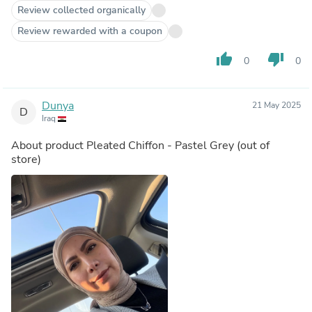
Review collected organically
Review rewarded with a coupon
thumb_up
thumb_down
0
0
Dunya
21 May 2025
D
Iraq
About product
Pleated Chiffon - Pastel Grey
(out of
store)