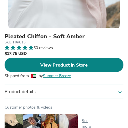
Pleated Chiffon - Soft Amber
SKU: HJPC15
60 reviews
$17.75 USD
View Product in Store
Shipped from
by
Summer Breeze
Product details
expand_more
Customer photos & videos
See
more