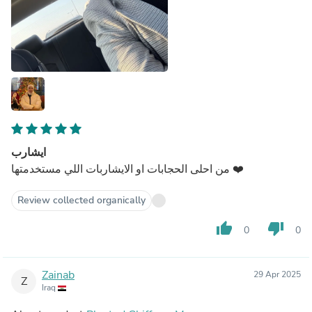
ايشارب
من احلى الحجابات او الايشاربات اللي مستخدمتها ❤️
Review collected organically
thumb_up
thumb_down
0
0
Zainab
29 Apr 2025
Z
Iraq