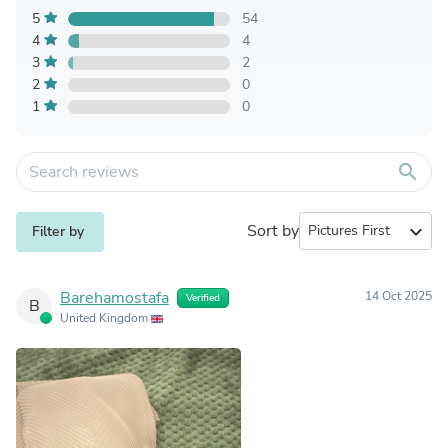
5
54
4
4
3
2
2
0
1
0
search
Sort by
expand_more
Filter by
Barehamostafa
14 Oct 2025
Verified
B
United Kingdom