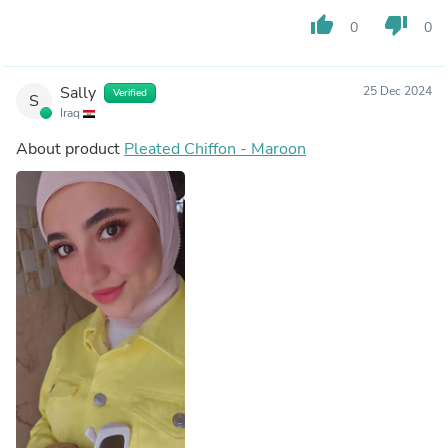
thumb_up
thumb_down
0
0
Sally
25 Dec 2024
Verified
S
Iraq
About product
Pleated Chiffon - Maroon