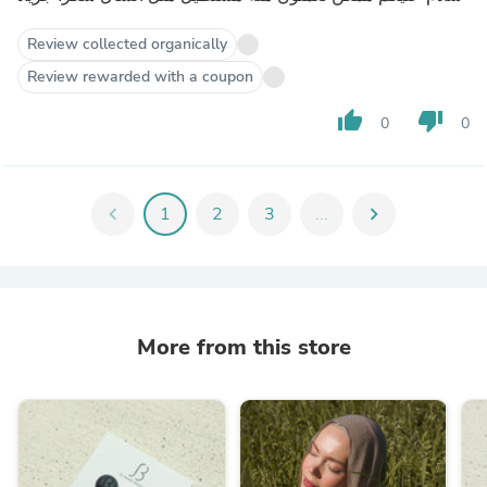
Review collected organically
Review rewarded with a coupon
thumb_up
thumb_down
0
0
chevron_left
1
2
3
...
chevron_right
More from this store