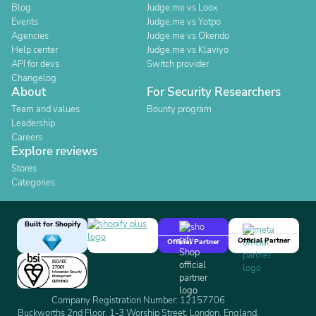
Blog
Judge.me vs Loox
Events
Judge.me vs Yotpo
Agencies
Judge.me vs Okendo
Help center
Judge.me vs Klaviyo
API for devs
Switch provider
Changelog
About
For Security Researchers
Team and values
Bounty program
Leadership
Careers
Explore reviews
Stores
Categories
Built for Shopify
Official Partner
Official Partner
Company Registration Number: 12157706
Buckworths 2nd Floor, 1-3 Worship Street, London, England,