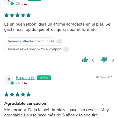
K
Chile
Es un buen jabon, deja un aroma agradable en la piel. Se
gasta mas rapido que otros quizas por el formato.
Review collected from invite
Review rewarded with a coupon
thumb_up
thumb_down
0
0
Roxana G.
10 Nov 2021
Verified
R
Chile
Agradable sensación!
Me encanta. Deja la piel limpia y suave. No reseca. Muy
agradable.Lo uso hace más de 5 años y lo seguiré