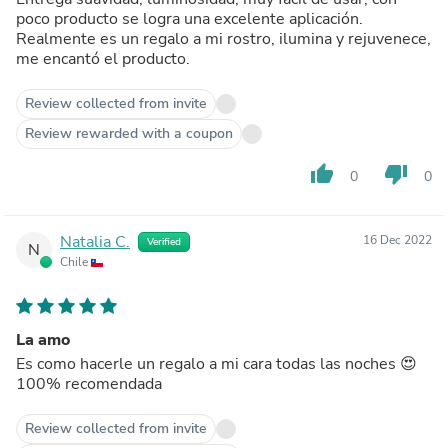
poco producto se logra una excelente aplicación.
Realmente es un regalo a mi rostro, ilumina y rejuvenece,
me encantó el producto.
Review collected from invite
Review rewarded with a coupon
thumb_up
thumb_down
0
0
Natalia C.
16 Dec 2022
Verified
N
Chile
La amo
Es como hacerle un regalo a mi cara todas las noches 😍
100% recomendada
Review collected from invite