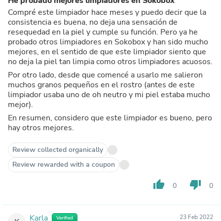
He probado mejores limpiadores en Sokobox
Compré este limpiador hace meses y puedo decir que la
consistencia es buena, no deja una sensación de
resequedad en la piel y cumple su función. Pero ya he
probado otros limpiadores en Sokobox y han sido mucho
mejores, en el sentido de que este limpiador siento que
no deja la piel tan limpia como otros limpiadores acuosos.
Por otro lado, desde que comencé a usarlo me salieron
muchos granos pequeños en el rostro (antes de este
limpiador usaba uno de oh neutro y mi piel estaba mucho
mejor).
En resumen, considero que este limpiador es bueno, pero
hay otros mejores.
Review collected organically
Review rewarded with a coupon
thumb_up
thumb_down
0
0
Karla
23 Feb 2022
Verified