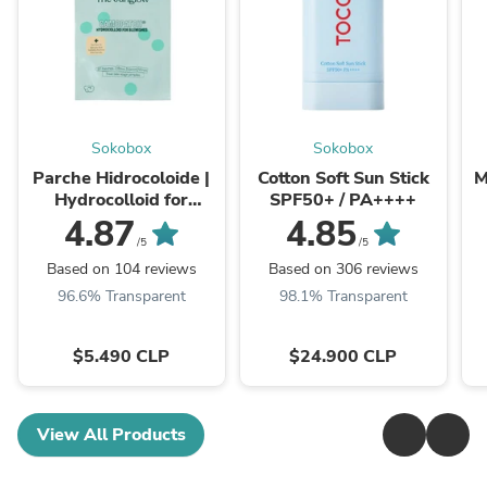
Sokobox
Sokobox
Parche Hidrocoloide |
Cotton Soft Sun Stick
M
Hydrocolloid for
SPF50+ / PA++++
Blemishes
4.87
4.85
/5
/5
Based on 104 reviews
Based on 306 reviews
96.6% Transparent
98.1% Transparent
$5.490 CLP
$24.900 CLP
View All Products