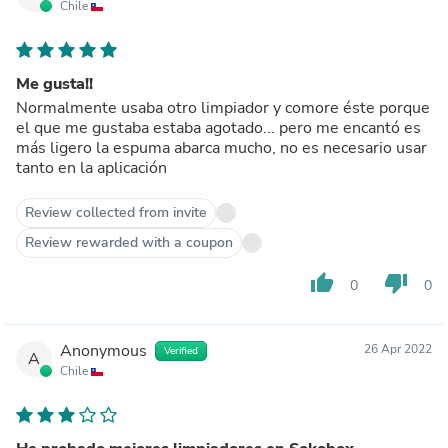
Chile
Me gusta!!
Normalmente usaba otro limpiador y comore éste porque
el que me gustaba estaba agotado... pero me encantó es
más ligero la espuma abarca mucho, no es necesario usar
tanto en la aplicación
Review collected from invite
Review rewarded with a coupon
thumb_up
thumb_down
0
0
Anonymous
26 Apr 2022
Verified
A
Chile