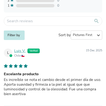
2
0
1
0
search
Sort by
expand_more
Filter by
Luis V.
15 Dec 2025
Verified
L
Chile
Excelente producto
Es increíble se nota el cambio desde el primer día de uso.
Aporta suavidad y firmeza a la piel al igual que que
luminosidad y control de la oleosidad. Fue una compra
bien asertiva