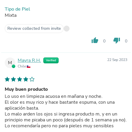
Tipo de Piel
Mixta
Review collected from invite
thumb_up
thumb_down
0
0
Mayra R.H.
22 Sep 2023
Verified
M
Chile
Muy buen producto
Lo uso en limpieza acuosa en mañana y noche.
El olor es muy rico y hace bastante espuma, con una
aplicación basta.
Lo malo arden los ojos si ingresa producto m, y en un
principio me picaba un poco (después de 1 semana ya no).
Lo recomendaría pero no para pieles muy sensibles