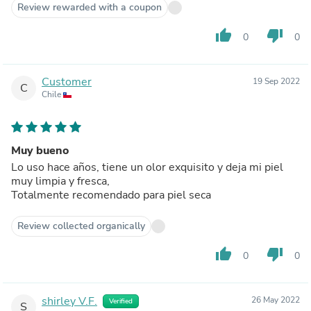
Review rewarded with a coupon
thumb_up
thumb_down
0
0
Customer
19 Sep 2022
C
Chile
Muy bueno
Lo uso hace años, tiene un olor exquisito y deja mi piel
muy limpia y fresca,
Totalmente recomendado para piel seca
Review collected organically
thumb_up
thumb_down
0
0
shirley V.F.
26 May 2022
Verified
S