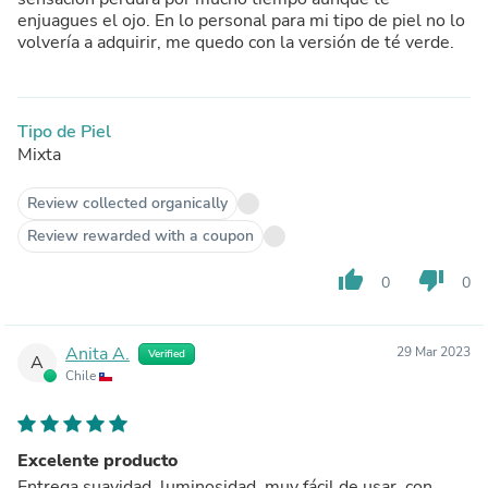
enjuagues el ojo. En lo personal para mi tipo de piel no lo
volvería a adquirir, me quedo con la versión de té verde.
Tipo de Piel
Mixta
Review collected organically
Review rewarded with a coupon
thumb_up
thumb_down
0
0
Anita A.
29 Mar 2023
Verified
A
Chile
Excelente producto
Entrega suavidad, luminosidad, muy fácil de usar, con