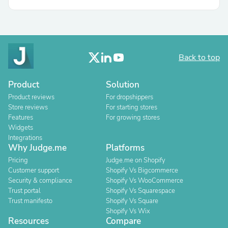
Back to top
Product
Solution
Product reviews
For dropshippers
Store reviews
For starting stores
Features
For growing stores
Widgets
Integrations
Why Judge.me
Platforms
Pricing
Judge.me on Shopify
Customer support
Shopify Vs Bigcommerce
Security & compliance
Shopify Vs WooCommerce
Trust portal
Shopify Vs Squarespace
Trust manifesto
Shopify Vs Square
Shopify Vs Wix
Resources
Compare