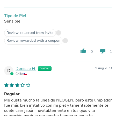
Tipo de Piel
Sensible
Review collected from invite
Review rewarded with a coupon
thumb_up
thumb_down
0
1
Denisse H.
9 Aug 2023
Verified
D
Chile
Regular
Me gusta mucho la linea de NEOGEN, pero este limpiador
fue más bien irritativo con mi piel y lamentablemente te
suele caer jabón inevitablemente en los ojos y la
sensación perdura por mucho tiempo aunque te