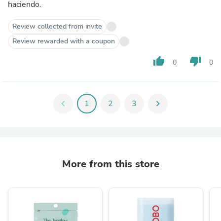
haciendo.
Review collected from invite
Review rewarded with a coupon
thumb_up
thumb_down
0
0
chevron_left
1
2
3
chevron_right
More from this store