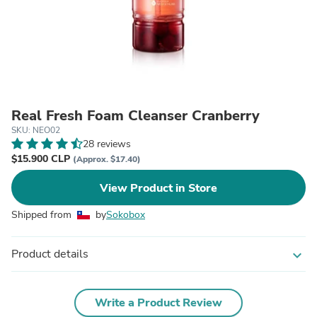
Real Fresh Foam Cleanser Cranberry
SKU: NEO02
28 reviews
$15.900 CLP
(Approx. $17.40)
View Product in Store
Shipped from
by
Sokobox
Product details
expand_more
Write a Product Review