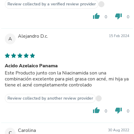
Review collected by a verified review provider
thumb_up
thumb_down
0
0
Alejandro D.c.
15 Feb 2024
A
Acido Azelaico Panama
Este Producto junto con la Niacinamida son una
combinación excelente para piel grasa con acné, mi hija ya
tiene el acné completamente controlado
Review collected by another review provider
thumb_up
thumb_down
0
0
Carolina
30 Aug 2022
C