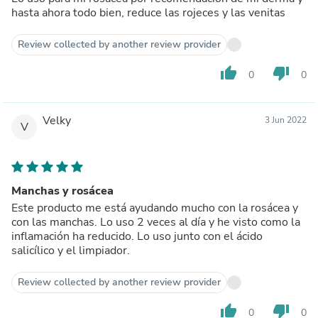
hasta ahora todo bien, reduce las rojeces y las venitas
Review collected by another review provider
thumb_up
thumb_down
0
0
Velky
3 Jun 2022
V
Manchas y rosácea
Este producto me está ayudando mucho con la rosácea y
con las manchas. Lo uso 2 veces al día y he visto como la
inflamación ha reducido. Lo uso junto con el ácido
salicílico y el limpiador.
Review collected by another review provider
thumb_up
thumb_down
0
0