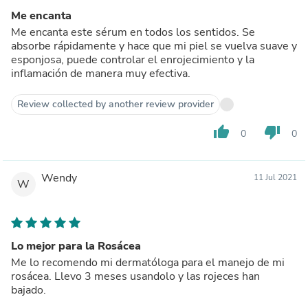
Me encanta
Me encanta este sérum en todos los sentidos. Se
absorbe rápidamente y hace que mi piel se vuelva suave y
esponjosa, puede controlar el enrojecimiento y la
inflamación de manera muy efectiva.
Review collected by another review provider
thumb_up
thumb_down
0
0
Wendy
11 Jul 2021
W
Lo mejor para la Rosácea
Me lo recomendo mi dermatóloga para el manejo de mi
rosácea. Llevo 3 meses usandolo y las rojeces han
bajado.