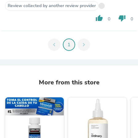
Review collected by another review provider
thumb_up
thumb_down
0
0
chevron_left
1
chevron_right
More from this store