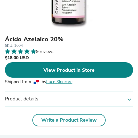
Ácido Azelaico 20%
SKU: 1004
9 reviews
$18.00 USD
View Product in Store
Shipped from
by
Luce Skincare
Product details
expand_more
Write a Product Review