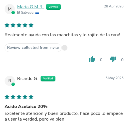
Maria G.M.R.
28 Apr 2026
Verified
M
El Salvador
Realmente ayuda con las manchitas y lo rojito de la cara!
Review collected from invite
thumb_up
thumb_down
0
0
Ricardo G.
5 May 2025
Verified
R
Acido Azelaico 20%
Excelente atención y buen producto, hace poco lo empecé
a usar la verdad, pero va bien