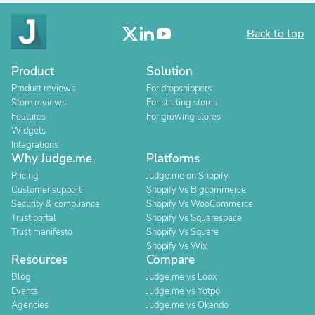
Back to top
Product
Solution
Product reviews
For dropshippers
Store reviews
For starting stores
Features
For growing stores
Widgets
Integrations
Why Judge.me
Platforms
Pricing
Judge.me on Shopify
Customer support
Shopify Vs Bigcommerce
Security & compliance
Shopify Vs WooCommerce
Trust portal
Shopify Vs Squarespace
Trust manifesto
Shopify Vs Square
Shopify Vs Wix
Resources
Compare
Blog
Judge.me vs Loox
Events
Judge.me vs Yotpo
Agencies
Judge.me vs Okendo