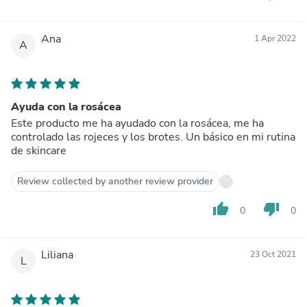
Ana
1 Apr 2022
A
Ayuda con la rosácea
Este producto me ha ayudado con la rosácea, me ha
controlado las rojeces y los brotes. Un básico en mi rutina
de skincare
Review collected by another review provider
thumb_up
thumb_down
0
0
Liliana
23 Oct 2021
L