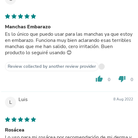
Manchas Embarazo
Es lo único que puedo usar para las manchas ya que estoy
en embarazo. Funciona muy bien aclarando esas terribles
manchas que me han salido, cero irritación. Buen
producto lo seguiré usando 😊
Review collected by another review provider
thumb_up
thumb_down
0
0
Luis
8 Aug 2022
L
Rosácea
Lo uso para mi rosácea por recomendación de mi derma y