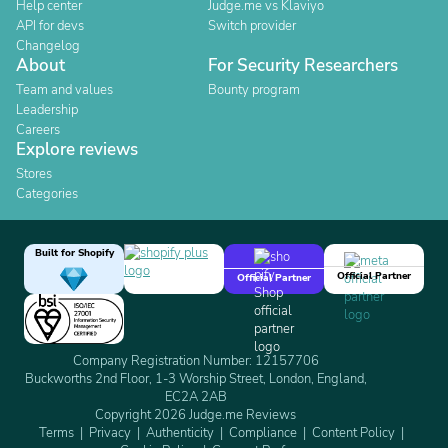
Help center
Judge.me vs Klaviyo
API for devs
Switch provider
Changelog
About
For Security Researchers
Team and values
Bounty program
Leadership
Careers
Explore reviews
Stores
Categories
Built for Shopify
Official Partner
Official Partner
Company Registration Number: 12157706
Buckworths 2nd Floor, 1-3 Worship Street, London, England,
EC2A 2AB
Copyright 2026 Judge.me Reviews
Terms
Privacy
Authenticity
Compliance
Content Policy