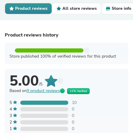
Product reviews
All store reviews
Store info
Product reviews history
Store published 100% of verified reviews for this product
5.00
/5
Based on
9 product reviews
11% Verified
5
10
4
0
3
0
2
0
1
0