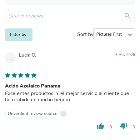
search
Sort by
expand_more
Filter by
Lucia O.
3 May 2026
L
Acido Azelaico Panama
Excelentes productos! Y el mejor servicio al cliente que
he recibido en mucho tiempo
Unverified review source
thumb_up
thumb_down
0
0