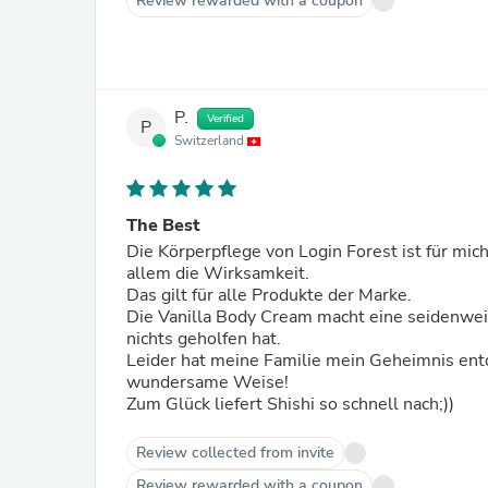
Review rewarded with a coupon
P.
Verified
P
Switzerland
The Best
Die Körperpflege von Login Forest ist für mich 
allem die Wirksamkeit.
Das gilt für alle Produkte der Marke.
Die Vanilla Body Cream macht eine seidenweich
nichts geholfen hat.
Leider hat meine Familie mein Geheimnis entd
wundersame Weise!
Zum Glück liefert Shishi so schnell nach;))
Review collected from invite
Review rewarded with a coupon