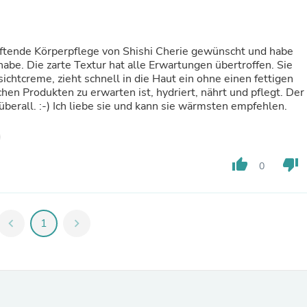
Laptops
Household Appliance Accessor
Air Conditioner Accessories
Air Purifier Accessories
 duftende Körperpflege von Shishi Cherie gewünscht und habe
Pet Grooming Supplies
 habe. Die zarte Textur hat alle Erwartungen übertroffen. Sie
Living Room Furniture Sets
sichtcreme, zieht schnell in die Haut ein ohne einen fettigen
Fan Accessories
en Produkten zu erwarten ist, hydriert, nährt und pflegt. Der
Massage & Relaxation
h überall. :-) Ich liebe sie und kann sie wärmsten empfehlen.
Neckties
Mattresses
Memory
Laundry Appliance Accessories
thumb_up
thumb_down
0
Mobility & Accessibility
Patio Heater Accessories
Vacuum Accessories
Household Appliances
chevron_left
1
chevron_right
Climate Control Appliances
Pinback Buttons
Sunglasses
Nightstands
Floor & Steam Cleaners
Office Chairs