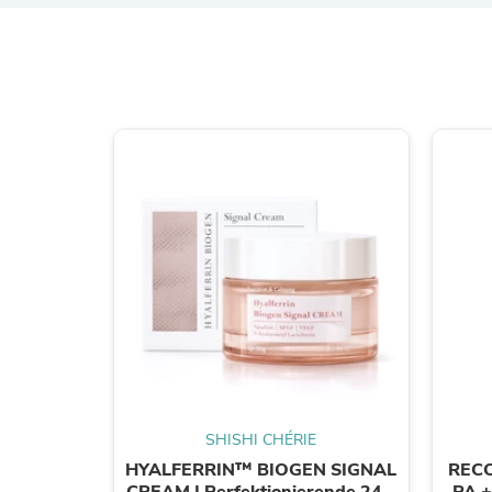
SHISHI CHÉRIE
HYALFERRIN™ BIOGEN SIGNAL
RECO
CREAM | Perfektionierende 24H
PA +