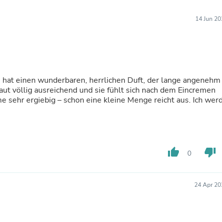
Furniture Sets
Bathroom Furniture Sets
14 Jun 20
Bean Bag Chairs
Beds & Accessories
Bedroom Furniture Sets
Beds & Bed Frames
Toilet Brushes & Holders
Skirts
ie hat einen wunderbaren, herrlichen Duft, der lange angenehm
Sleepwear & Loungewear
Haut völlig ausreichend und sie fühlt sich nach dem Eincremen
Biometric Monitor Accessories
 sehr ergiebig – schon eine kleine Menge reicht aus. Ich wer
Biometric Monitors
Toilet Paper Holders
Towel Racks & Holders
Animals & Pet Supplies
Pet Supplies
Fish Supplies
thumb_up
thumb_down
0
Suits
Shelving
Bookcases & Standing Shelves
24 Apr 20
Pants
Shirts & Tops
Swimwear
Dresses