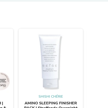
s
SHISHI CHÉRIE
 |
AMINO SLEEPING FINISHER
IRON STIC
ng &
PACK | Straffende Overnight
Tro