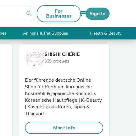
For
search
Sign In
Businesses
ries
Animals & Pet Supplies
Health & Beauty
SHISHI CHÉRIE
309 products
Der führende deutsche Online
Shop für Premium koreanische
Kosmetik & japanische Kosmetik.
Koreanische Hautpflege | K-Beauty
| Kosmetik aus Korea, Japan &
Thailand.
More Info