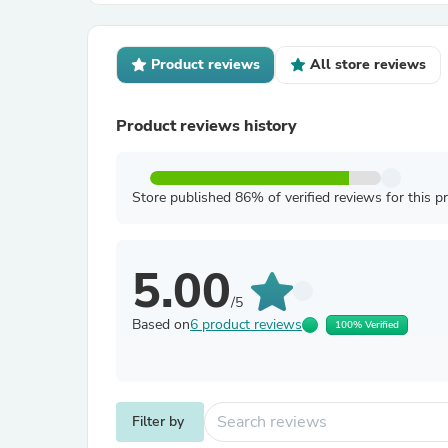
Product reviews
All store reviews
Product reviews history
Store published 86% of verified reviews for this p
5.00
/5
Based on
6 product reviews
100% Verified
Filter by