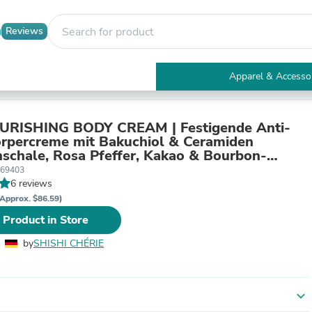
Reviews
Apparel & Accesso
Electronics
Furniture
Tables
URISHING BODY CREAM | Festigende Anti-
Accent Tables
rpercreme mit Bakuchiol & Ceramiden
Apparel & Accessories
schale, Rosa Pfeffer, Kakao & Bourbon-
Clothing
Duft)
169403
Activewear
6 reviews
Health & Beauty
Approx. $86.59)
Health Care
 Product in Store
Electronics Accessories
Home & Garden
by
SHISHI CHÉRIE
Bathroom Accessories
Bath Mats & Rugs
Bath Pillows
Baby & Toddler Clothing
expand_more
Communications