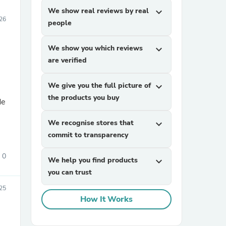
We show real reviews by real
expand_more
26
people
We show you which reviews
expand_more
are verified
We give you the full picture of
expand_more
the products you buy
de
We recognise stores that
expand_more
commit to transparency
0
We help you find products
expand_more
you can trust
25
How It Works