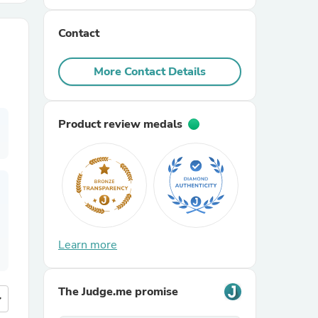
Contact
r Chairs
More Contact Details
Product review medals
es
ing
Learn more
The Judge.me promise
more