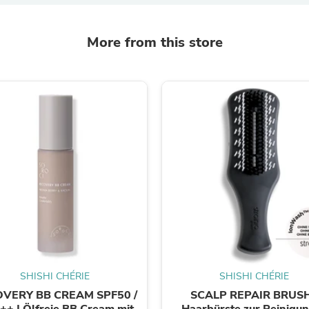
Oral Care
Outdoor Furniture
Outdoor Furniture Sets
More from this store
Laundry Appliances
Outdoor Seating
Outdoor Tables
Costumes & Accessories
Costume Accessories
Vacuums
Personal Lubricants
Reptile & Amphibian Supplies
Small Animal Supplies
Live Animals
Pet Bed Accessories
Pet Bowls, Feeders & Waterer
Pet Carriers & Crates
Pet Collars & Harnesses
Pet Id Tags
Pet Leashes
Pet Strollers
SHISHI CHÉRIE
SHISHI CHÉRIE
Pet Vitamins & Supplements
Water Heaters
VERY BB CREAM SPF50 /
SCALP REPAIR BRUSH
Household Supplies
++ | Ölfreie BB Cream mit
Haarbürste zur Reinigu