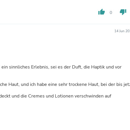
Hair Accessories
Baskets
thumb_up
thumb_down
0
Scarves & Shawls
Deodorant & Anti Perspirant
Office Furniture
Desks
14 Jun 20
Desktop Computers
Dj & Specialty Audio
Cat Supplies
Chair & Sofa Cushions
Clocks
Dressers
ein sinnliches Erlebnis, sei es der Duft, die Haptik und vor
Ear Care
Face Masks
Electronics Films & Shields
e Haut, und ich habe eine sehr trockene Haut, bei der bis jet
Door Mats
Figurines
eckt und die Cremes und Lotionen verschwinden auf
Flags & Windsocks
Home Decor Decals
Home Fragrance Accessories
Home Fragrances
First Aid
Dog Supplies