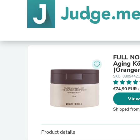
FULL NO
Aging Kö
(Orangen
Vanille 
SKU: 8809442
€74,90 EUR
(
View
Shipped from
Product details