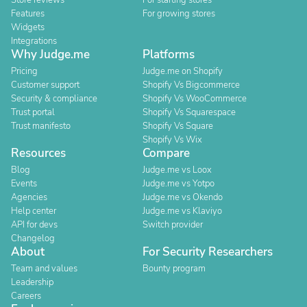
Store reviews
For starting stores
Features
For growing stores
Widgets
Integrations
Why Judge.me
Platforms
Pricing
Judge.me on Shopify
Customer support
Shopify Vs Bigcommerce
Security & compliance
Shopify Vs WooCommerce
Trust portal
Shopify Vs Squarespace
Trust manifesto
Shopify Vs Square
Shopify Vs Wix
Resources
Compare
Blog
Judge.me vs Loox
Events
Judge.me vs Yotpo
Agencies
Judge.me vs Okendo
Help center
Judge.me vs Klaviyo
API for devs
Switch provider
Changelog
About
For Security Researchers
Team and values
Bounty program
Leadership
Careers