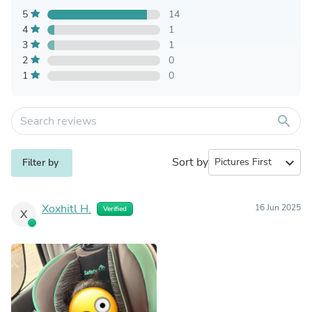
5
14
4
1
3
1
2
0
1
0
search
Sort by
expand_more
Filter by
Xoxhitl H.
16 Jun 2025
Verified
X