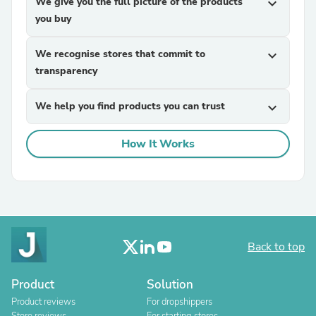
We give you the full picture of the products
expand_more
you buy
We recognise stores that commit to
expand_more
transparency
We help you find products you can trust
expand_more
How It Works
Back to top
Product
Solution
Product reviews
For dropshippers