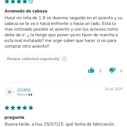
Acomodo de cabeza
Hola! mi niña de 1.8 se duerme seguido en el asiento y su
cabeza se le va o hacia enfrente o hacia un lado. Esta lo
mas inclinado posible el asiento y con los arneses como
debe de ir. ¿ la tengo que poner ya en favor de marcha o
esta mal instalado? me urge saber que hacer si no para
comprar otro asiento!!
Review collected organically
thumb_up
thumb_down
0
0
Ariane
25 Jul 2025
A
Mexico
pregunta
Buena tarde, a hoy 25/07)25, qué fecha de fabricación