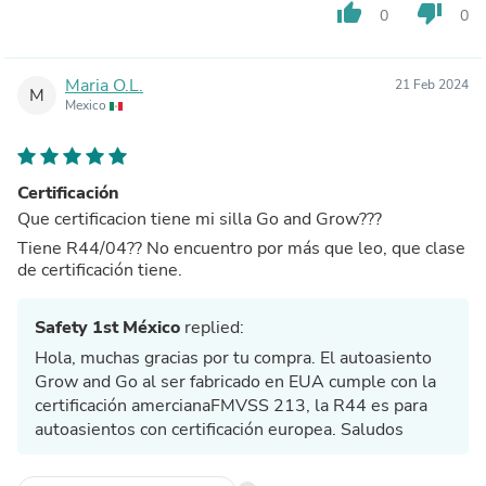
thumb_up
thumb_down
0
0
Maria O.L.
21 Feb 2024
M
Mexico
Certificación
Que certificacion tiene mi silla Go and Grow???
Tiene R44/04?? No encuentro por más que leo, que clase
de certificación tiene.
Safety 1st México
replied:
Hola, muchas gracias por tu compra. El autoasiento
Grow and Go al ser fabricado en EUA cumple con la
certificación amercianaFMVSS 213, la R44 es para
autoasientos con certificación europea. Saludos