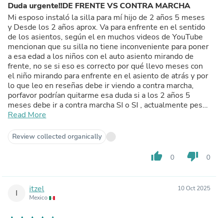
Duda urgente!!DE FRENTE VS CONTRA MARCHA
Mi esposo instaló la silla para mí hijo de 2 años 5 meses
y Desde los 2 años aprox. Va para enfrente en el sentido
de los asientos, según el en muchos videos de YouTube
mencionan que su silla no tiene inconveniente para poner
a esa edad a los niños con el auto asiento mirando de
frente, no se si eso es correcto por qué llevo meses con
el niño mirando para enfrente en el asiento de atrás y por
lo que leo en reseñas debe ir viendo a contra marcha,
porfavor podrían quitarme esa duda si a los 2 años 5
meses debe ir a contra marcha SI o SI , actualmente pesa
13 kg, ocupo saber por qué mi esposo está con la idea de
Read More
que la silla está diseñada para siempre ir viendo de
frente... soy de México.
Review collected organically
thumb_up
thumb_down
0
0
itzel
10 Oct 2025
I
Mexico