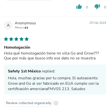
thumb_up
thumb_down
0
0
Anonymous
25 Feb 2024
A
Mexico
Homologación
Hola qué homologación tiene mi silla Go and Grow???
Que por más que busco info ese dato no se muestra
Safety 1st México
replied:
Hola, muchas gracias por tu compra. El autoasiento
Grow and Go al ser fabricado en EUA cumple con la
certificación amercianaFMVSS 213. Saludos
Review collected organically