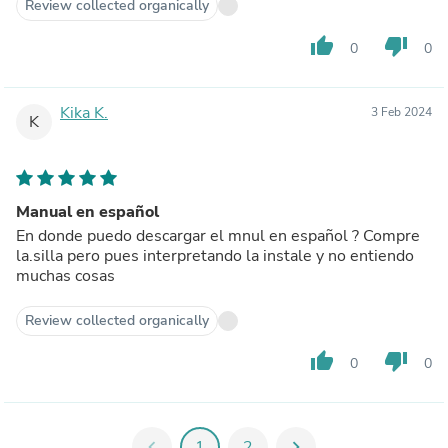
Review collected organically
thumb_up
thumb_down
0
0
Kika K.
3 Feb 2024
K
Manual en español
En donde puedo descargar el mnul en español ? Compre
la.silla pero pues interpretando la instale y no entiendo
muchas cosas
Review collected organically
thumb_up
thumb_down
0
0
chevron_left
1
2
chevron_right