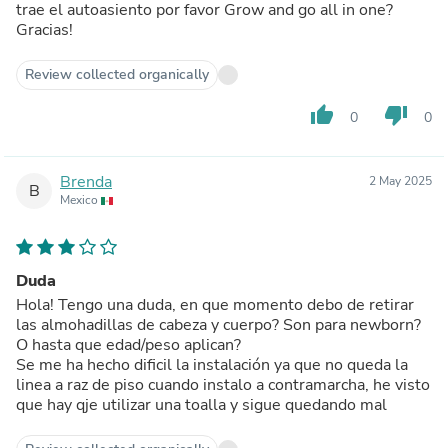
trae el autoasiento por favor Grow and go all in one?
Gracias!
Review collected organically
thumb_up
thumb_down
0
0
Brenda
2 May 2025
B
Mexico
Duda
Hola! Tengo una duda, en que momento debo de retirar
las almohadillas de cabeza y cuerpo? Son para newborn?
O hasta que edad/peso aplican?
Se me ha hecho dificil la instalación ya que no queda la
linea a raz de piso cuando instalo a contramarcha, he visto
que hay qje utilizar una toalla y sigue quedando mal