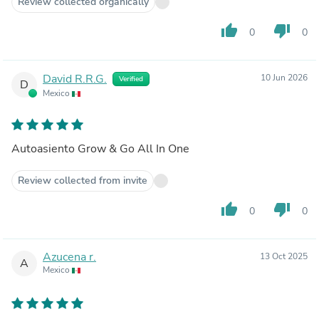
Review collected organically
thumb_up
thumb_down
0
0
David R.R.G.
10 Jun 2026
Verified
D
Mexico
Autoasiento Grow & Go All In One
Review collected from invite
thumb_up
thumb_down
0
0
Azucena r.
13 Oct 2025
A
Mexico