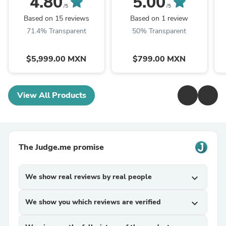
4.80
5.00
/5
/5
Based on 15 reviews
Based on 1 review
71.4% Transparent
50% Transparent
$5,999.00 MXN
$799.00 MXN
View All Products
The Judge.me promise
We show real reviews by real people
expand_more
We show you which reviews are verified
expand_more