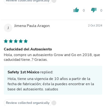
Review collected organically
thumb_up
thumb_down
0
0
Jimena Paula Aragon
2 Oct 2024
J
Caducidad del Autoasiento
Hola, compre un autoasiento Grow and Go en 2018, que
caducidad tiene..? Gracias.
Safety 1st México
replied:
Hola, tiene una vigencia de 10 años a partir de la
fecha de fabricación; ésta la puedes encontrar en la
base del autoasiento. saludos
Review collected organically