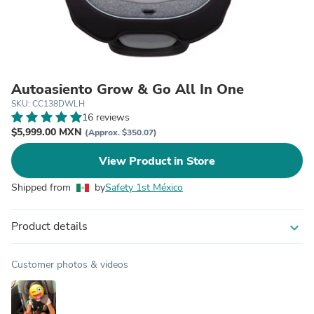
Autoasiento Grow & Go All In One
SKU: CC138DWLH
16 reviews
$5,999.00 MXN
(Approx. $350.07)
View Product in Store
Shipped from
by
Safety 1st México
Product details
expand_more
Customer photos & videos