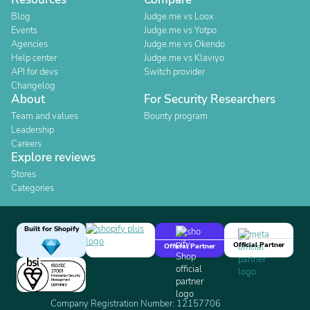
Blog
Judge.me vs Loox
Events
Judge.me vs Yotpo
Agencies
Judge.me vs Okendo
Help center
Judge.me vs Klaviyo
API for devs
Switch provider
Changelog
About
For Security Researchers
Team and values
Bounty program
Leadership
Careers
Explore reviews
Stores
Categories
Built for Shopify
Official Partner
Official Partner
Company Registration Number: 12157706