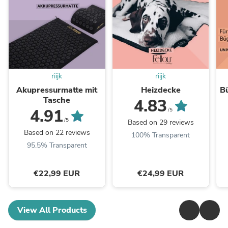
riijk
riijk
Akupressurmatte mit
Heizdecke
B
Tasche
4.83
4.91
/5
/5
Based on 29 reviews
Based on 22 reviews
100% Transparent
95.5% Transparent
€22,99 EUR
€24,99 EUR
View All Products