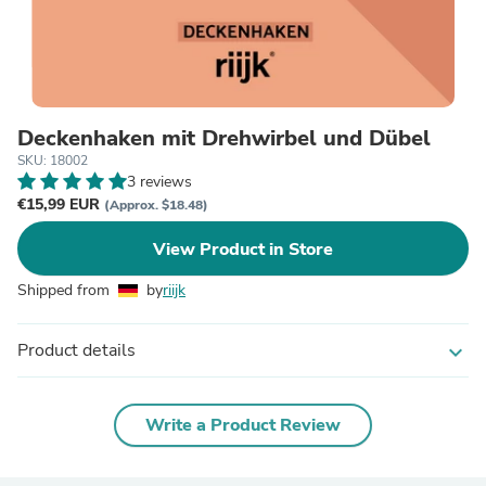
Deckenhaken mit Drehwirbel und Dübel
SKU: 18002
3 reviews
€15,99 EUR
(Approx. $18.48)
View Product in Store
Shipped from
by
riijk
Product details
expand_more
Write a Product Review