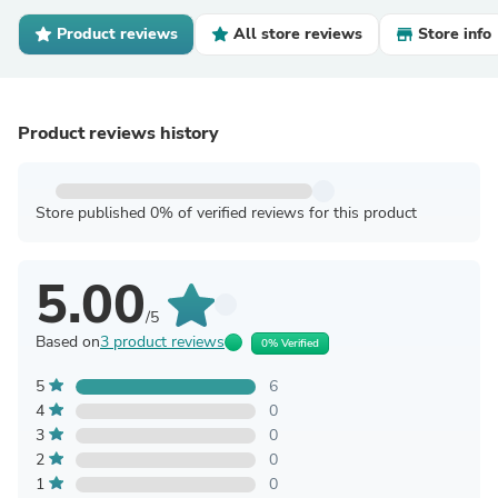
Product reviews
All store reviews
Store info
Product reviews history
Store published 0% of verified reviews for this product
5.00
/5
Based on
3 product reviews
0% Verified
5
6
4
0
3
0
2
0
1
0