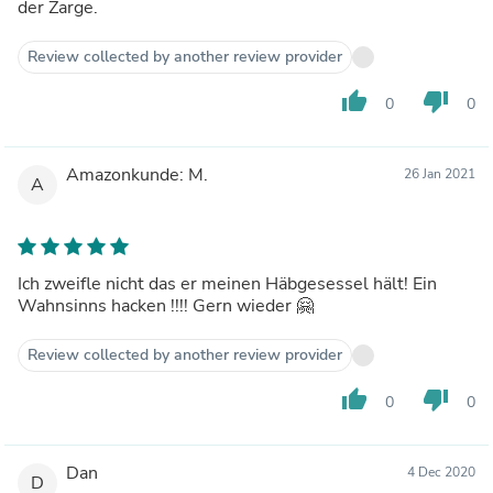
der Zarge.
Review collected by another review provider
thumb_up
thumb_down
0
0
Amazonkunde: M.
26 Jan 2021
A
Ich zweifle nicht das er meinen Häbgesessel hält! Ein
Wahnsinns hacken !!!! Gern wieder 🤗
Review collected by another review provider
thumb_up
thumb_down
0
0
Dan
4 Dec 2020
D