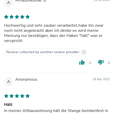
Amazonkunde: d.
A
Hochwertig und sehr sauber verarbeitet,habe ihn zwar
noch nicht angebracht aber ich denke es wird meine
Meinung nur bestätigen, dass der Haken "hält" was er
verspricht.
Review collected by another review provider
thumb_up
thumb_down
0
0
Anonymous
18 Apr 2021
A
Hält
In meiner Altbauwohnung hält die Stange bombenfest in