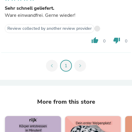
Sehr schnell geliefert.
Ware einwandfrei. Gerne wieder!
Review collected by another review provider
thumb_up
thumb_down
0
0
chevron_left
1
chevron_right
More from this store