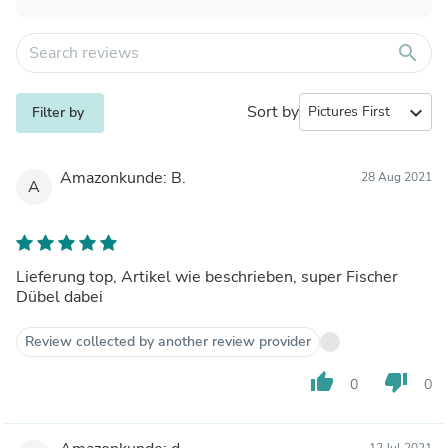
search
Sort by
expand_more
Filter by
Amazonkunde: B.
28 Aug 2021
A
Lieferung top, Artikel wie beschrieben, super Fischer
Dübel dabei
Review collected by another review provider
thumb_up
thumb_down
0
0
12 Jul 2021