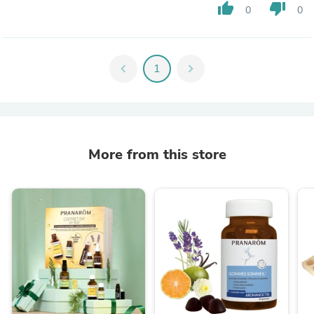
thumb_up
thumb_down
0
0
chevron_left
1
chevron_right
More from this store