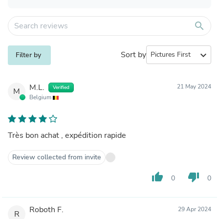
search
Sort by
expand_more
Filter by
M.L.
21 May 2024
Verified
M
Belgium
Très bon achat , expédition rapide
Review collected from invite
thumb_up
thumb_down
0
0
Roboth F.
29 Apr 2024
R