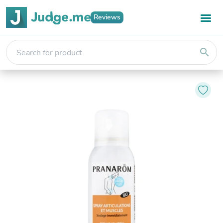
Reviews
search