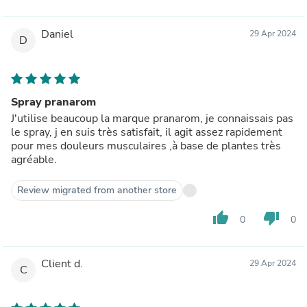
Daniel
29 Apr 2024
D
Spray pranarom
J'utilise beaucoup la marque pranarom, je connaissais pas
le spray, j en suis très satisfait, il agit assez rapidement
pour mes douleurs musculaires ,à base de plantes très
agréable.
Review migrated from another store
thumb_up
thumb_down
0
0
Client d.
29 Apr 2024
C