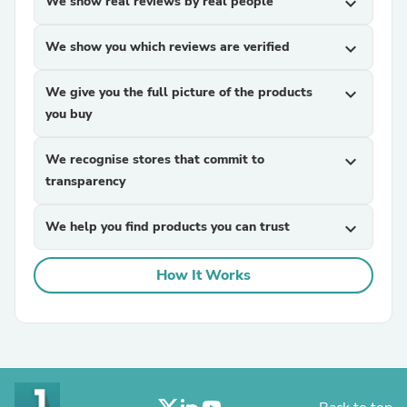
We show real reviews by real people
expand_more
We show you which reviews are verified
expand_more
We give you the full picture of the products
expand_more
you buy
We recognise stores that commit to
expand_more
transparency
We help you find products you can trust
expand_more
How It Works