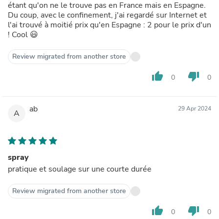
étant qu'on ne le trouve pas en France mais en Espagne.
Du coup, avec le confinement, j'ai regardé sur Internet et
l'ai trouvé à moitié prix qu'en Espagne : 2 pour le prix d'un
! Cool 😃
Review migrated from another store
thumb_up
thumb_down
0
0
ab
29 Apr 2024
A
spray
pratique et soulage sur une courte durée
Review migrated from another store
thumb_up
thumb_down
0
0