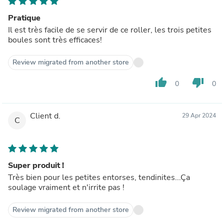
Pratique
Il est très facile de se servir de ce roller, les trois petites
boules sont très efficaces!
Review migrated from another store
thumb_up
thumb_down
0
0
Client d.
29 Apr 2024
C
Super produit !
Très bien pour les petites entorses, tendinites...Ça
soulage vraiment et n'irrite pas !
Review migrated from another store