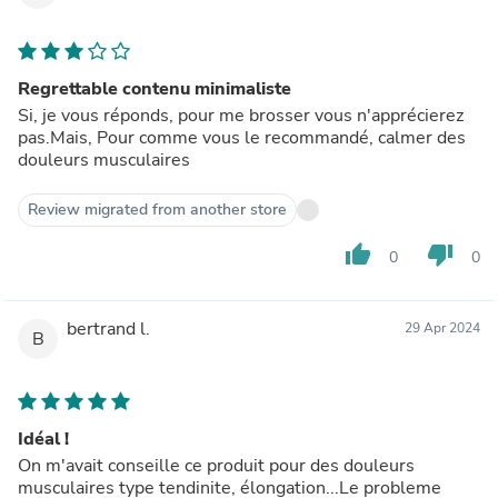
Regrettable contenu minimaliste
Si, je vous réponds, pour me brosser vous n'apprécierez
pas.Mais, Pour comme vous le recommandé, calmer des
douleurs musculaires
Review migrated from another store
thumb_up
thumb_down
0
0
bertrand l.
29 Apr 2024
B
Idéal !
On m'avait conseille ce produit pour des douleurs
musculaires type tendinite, élongation...Le probleme