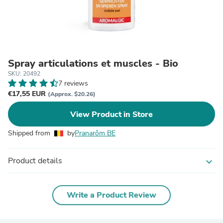
Spray articulations et muscles - Bio
SKU: 20492
7 reviews
€17,55 EUR
(Approx. $20.26)
View Product in Store
Shipped from
by
Pranarôm BE
Product details
expand_more
Write a Product Review