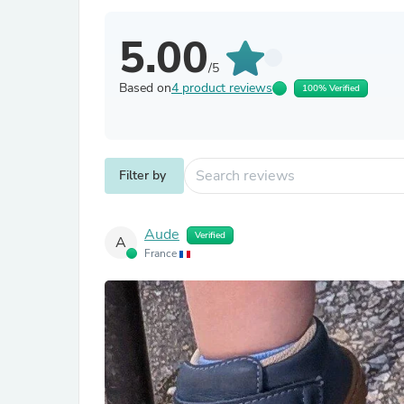
5.00
/5
Based on
4 product reviews
100% Verified
Filter by
Aude
Verified
A
France