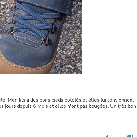
Buffets & Sideboards
Outfit Sets
Shorts
Cable Management
Cables
Bird Supplies
Chaises
Skorts
Clothing Accessories
Baby & Toddler Clothing Acces
Decor
Artificial Flora
Artwork
Bandanas & Headties
Computer Accessories
Computer Components
e. Mon fils a des bons pieds potelés et elles lui conviennent
Video
es jours depuis 6 mois et elles n'ont pas bougées. Un très bon
Computer Monitors
Computer Servers
Cosmetics
Belts
Headwear