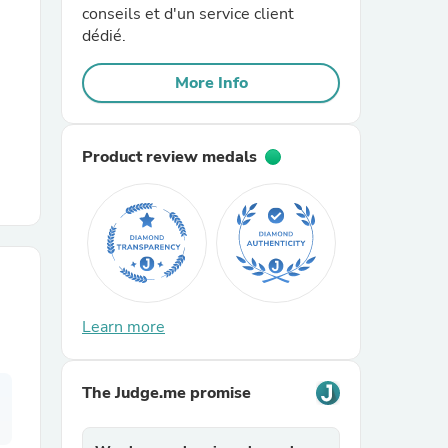
conseils et d'un service client
dédié.
r Chairs
More Info
Product review medals
es
Learn more
ing
The Judge.me promise