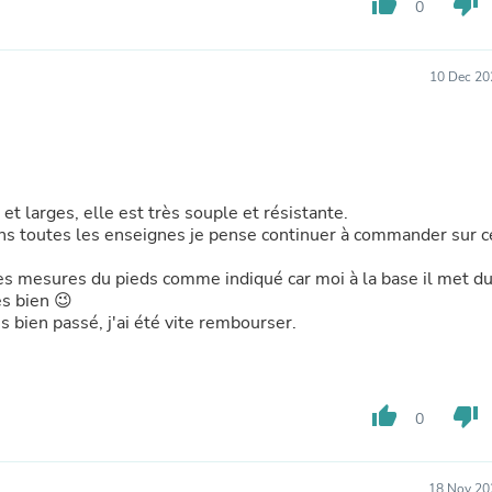
thumb_up
thumb_down
Hair Accessories
0
Baskets
Scarves & Shawls
Deodorant & Anti Perspirant
10 Dec 20
Office Furniture
Desks
Desktop Computers
Dj & Specialty Audio
Cat Supplies
Chair & Sofa Cushions
 et larges, elle est très souple et résistante.
Clocks
s toutes les enseignes je pense continuer à commander sur c
Dressers
Ear Care
s mesures du pieds comme indiqué car moi à la base il met d
Face Masks
ès bien 😉
Electronics Films & Shields
ès bien passé, j'ai été vite rembourser.
Door Mats
Figurines
Flags & Windsocks
Home Decor Decals
thumb_up
thumb_down
0
Home Fragrance Accessories
Home Fragrances
First Aid
Dog Supplies
18 Nov 20