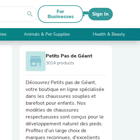
For
search
Sign In
Businesses
ries
Animals & Pet Supplies
Health & Beauty
Petits Pas de Géant
store
3014 products
Découvrez Petits pas de Géant,
votre boutique en ligne spécialisée
dans les chaussures souples et
barefoot pour enfants. Nos
modèles de chaussures
respectueuses sont conçus pour le
développement naturel des pieds.
Profitez d'un large choix de
marques reconnues, d'excellents