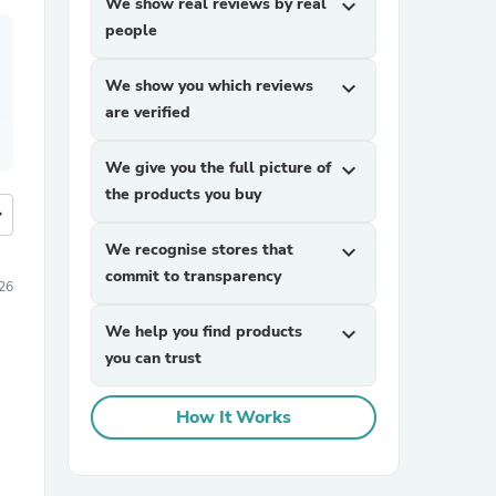
We show real reviews by real
expand_more
people
We show you which reviews
expand_more
are verified
We give you the full picture of
expand_more
the products you buy
more
We recognise stores that
expand_more
commit to transparency
026
We help you find products
expand_more
you can trust
How It Works