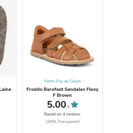
Petits Pas de Géant
P
s
Laine
Froddo Barefoot Sandales Flexy
Igor B
F Brown
5.00
/5
B
Based on 4 reviews
9
100% Transparent