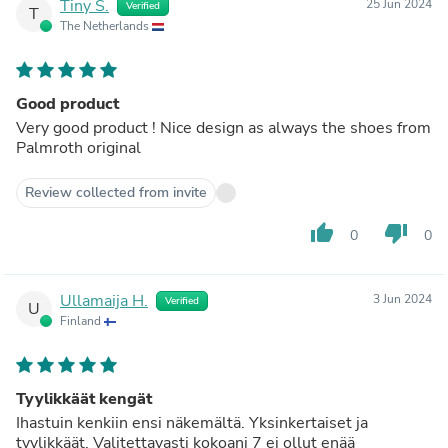
Tiny S.
25 Jun 2024
Verified
T
The Netherlands
Good product
Very good product ! Nice design as always the shoes from
Palmroth original
Review collected from invite
thumb_up
thumb_down
0
0
Ullamaija H.
3 Jun 2024
Verified
U
Finland
Tyylikkäät kengät
Ihastuin kenkiin ensi näkemältä. Yksinkertaiset ja
tyylikkäät. Valitettavasti kokoani 7 ei ollut enää