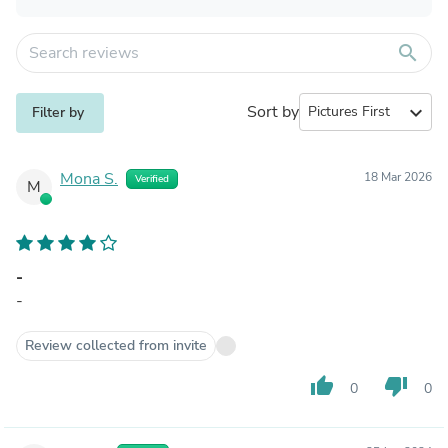
search
Sort by
expand_more
Filter by
Mona S.
18 Mar 2026
Verified
M
-
-
Review collected from invite
thumb_up
thumb_down
0
0