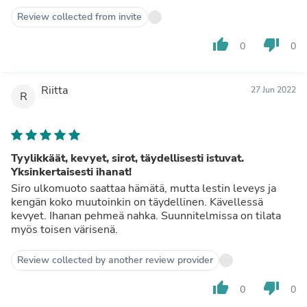
Review collected from invite
thumb_up
thumb_down
0
0
Riitta
27 Jun 2022
R
Tyylikkäät, kevyet, sirot, täydellisesti istuvat.
Yksinkertaisesti ihanat!
Siro ulkomuoto saattaa hämätä, mutta lestin leveys ja
kengän koko muutoinkin on täydellinen. Kävellessä
kevyet. Ihanan pehmeä nahka. Suunnitelmissa on tilata
myös toisen värisenä.
Review collected by another review provider
thumb_up
thumb_down
0
0