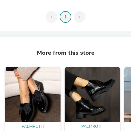
chevron_left
1
chevron_right
More from this store
PALMROTH
PALMROTH