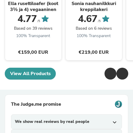
Ella rusettiloafer (koot
Sonia nauhanilkkuri
3½ ja 4) vegaaninen
kreppilakeri
4.77
4.67
/5
/5
Based on 39 reviews
Based on 6 reviews
100% Transparent
100% Transparent
€159,00 EUR
€219,00 EUR
View All Products
The Judge.me promise
We show real reviews by real people
expand_more