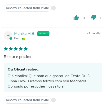
Review collected from invite
thumb_up
thumb_down
0
0
Monika M.B.
23 Jun 2026
Verified
M
Brazil
Bonito e prático.
Ou Oficial
replied:
Olá Monika! Que bom que gostou do Cesto Ou 3L
Linha Flow. Ficamos felizes com seu feedback!
Obrigado por escolher nossa loja.
Review collected from invite