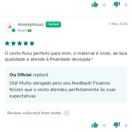
thumb_up
thumb_down
0
0
Anonymous
3 May 2026
Verified
A
Brazil
O cesto ficou perfeito para mim, o material é lindo, de boa
qualidade e atende à finalidade desejada !
Ou Oficial
replied:
Olá! Muito obrigado pelo seu feedback! Ficamos
felizes que o cesto atendeu perfeitamente às suas
expectativas
Review collected from invite
thumb_up
thumb_down
0
0