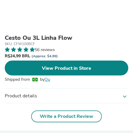
Cesto Ou 3L Linha Flow
SKU: CFW100BCF
56 reviews
R$24,99 BRL
(Approx. $4.89)
View Product in Store
Shipped from
by
Ou
Product details
expand_more
Write a Product Review