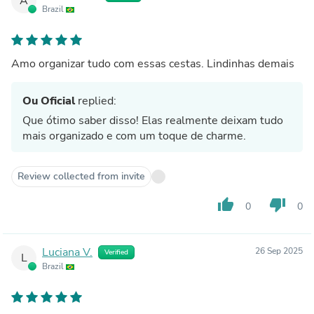
A
Brazil
Amo organizar tudo com essas cestas. Lindinhas demais
Ou Oficial
replied:
Que ótimo saber disso! Elas realmente deixam tudo
mais organizado e com um toque de charme.
Review collected from invite
thumb_up
thumb_down
0
0
Luciana V.
26 Sep 2025
Verified
L
Brazil