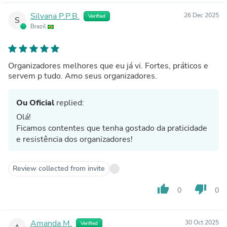
Silvana P.P.B.
26 Dec 2025
Verified
S
Brazil
Organizadores melhores que eu já vi. Fortes, práticos e
servem p tudo. Amo seus organizadores.
Ou Oficial
replied:
Olá!
Ficamos contentes que tenha gostado da praticidade
e resistência dos organizadores!
Review collected from invite
thumb_up
thumb_down
0
0
Amanda M.
30 Oct 2025
Verified