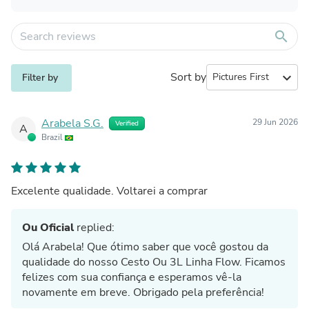
search
Sort by
expand_more
Filter by
Arabela S.G.
29 Jun 2026
Verified
A
Brazil
Excelente qualidade. Voltarei a comprar
Ou Oficial
replied:
Olá Arabela! Que ótimo saber que você gostou da
qualidade do nosso Cesto Ou 3L Linha Flow. Ficamos
felizes com sua confiança e esperamos vê-la
novamente em breve. Obrigado pela preferência!