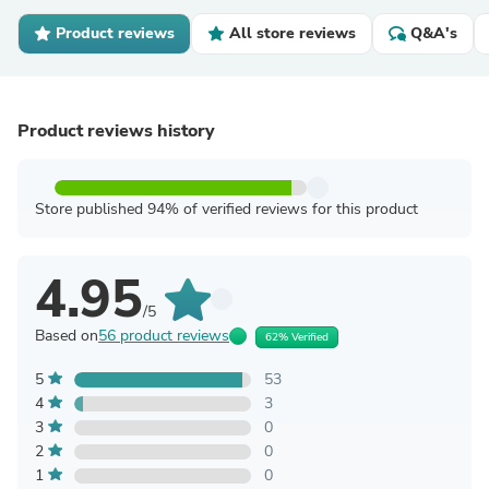
Product reviews
All store reviews
Q&A's
Product reviews history
Store published 94% of verified reviews for this product
4.95
/5
Based on
56 product reviews
62% Verified
5
53
4
3
3
0
2
0
1
0