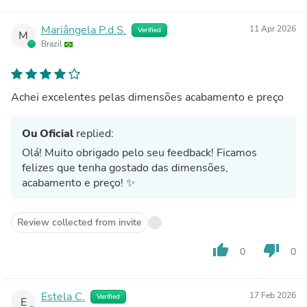
Mariângela P.d.S.
11 Apr 2026
Verified
M
Brazil
Achei excelentes pelas dimensões acabamento e preço
Ou Oficial
replied:
Olá! Muito obrigado pelo seu feedback! Ficamos
felizes que tenha gostado das dimensões,
acabamento e preço! ✨
Review collected from invite
thumb_up
thumb_down
0
0
Estela C.
17 Feb 2026
Verified
E