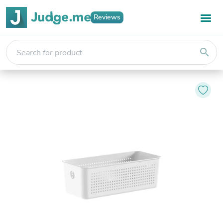
Reviews
search