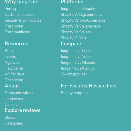
Why Judge.me
Platforms
Pricing
Judge.me on Shopify
Customer support
Shopify Vs Bigcommerce
Security & compliance
Shopify Vs WooCommerce
Trust portal
Shopify Vs Squarespace
Trust manifesto
Shopify Vs Square
Shopify Vs Wix
Resources
Compare
Blog
Judge.me vs Loox
Events
Judge.me vs Yotpo
Agencies
Judge.me vs Okendo
Help center
Judge.me vs Klaviyo
API for devs
Switch provider
Changelog
About
For Security Researchers
Team and values
Bounty program
Leadership
Careers
Explore reviews
Stores
Categories