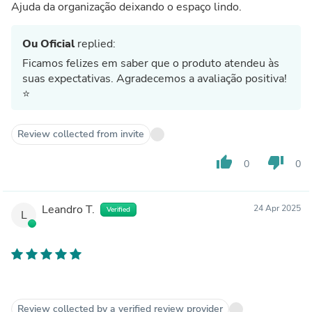
Ajuda da organização deixando o espaço lindo.
Ou Oficial
replied:
Ficamos felizes em saber que o produto atendeu às
suas expectativas. Agradecemos a avaliação positiva!
⭐
Review collected from invite
thumb_up
thumb_down
0
0
Leandro T.
24 Apr 2025
Verified
L
Review collected by a verified review provider