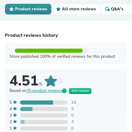
Product reviews
All store reviews
Q&A's
Product reviews history
Store published 100% of verified reviews for this product
4.51
/5
Based on
35 product reviews
60% Verified
5
24
4
9
3
0
2
3
1
0