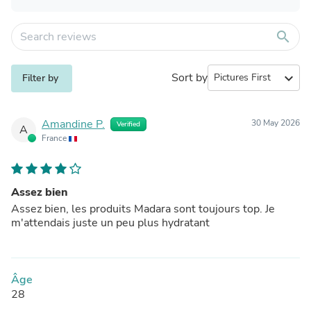
search
Sort by
expand_more
Filter by
Amandine P.
30 May 2026
Verified
A
France
Assez bien
Assez bien, les produits Madara sont toujours top. Je
m'attendais juste un peu plus hydratant
Âge
28