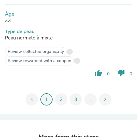
Âge
33
Type de peau
Peau normale à mixte
Review collected organically
Review rewarded with a coupon
thumb_up
thumb_down
0
0
chevron_left
1
2
3
...
chevron_right
More from this store