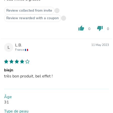
Review collected from invite
Review rewarded with a coupon
thumb_up
thumb_down
0
0
L.B.
11 May 2023
L
France
biejn
très bon produit, bel effet !
Âge
31
Type de peau