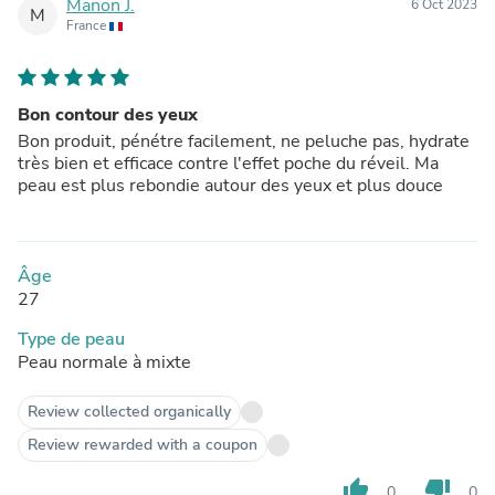
Manon J.
6 Oct 2023
M
France
Bon contour des yeux
Bon produit, pénétre facilement, ne peluche pas, hydrate
très bien et efficace contre l'effet poche du réveil. Ma
peau est plus rebondie autour des yeux et plus douce
Âge
27
Type de peau
Peau normale à mixte
Review collected organically
Review rewarded with a coupon
thumb_up
thumb_down
0
0