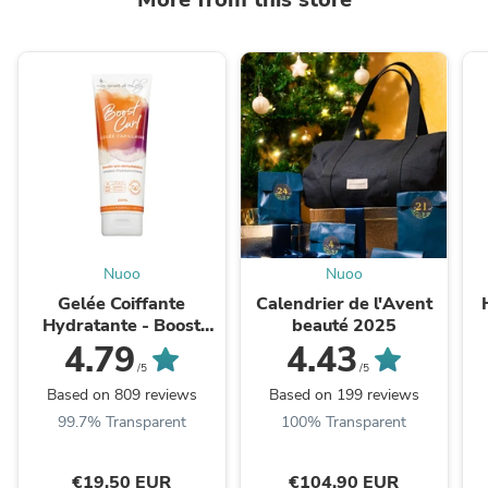
Nuoo
Nuoo
Gelée Coiffante
Calendrier de l'Avent
Hydratante - Boost
beauté 2025
Curl
4.79
4.43
/5
/5
Based on 809 reviews
Based on 199 reviews
99.7% Transparent
100% Transparent
€19,50 EUR
€104,90 EUR