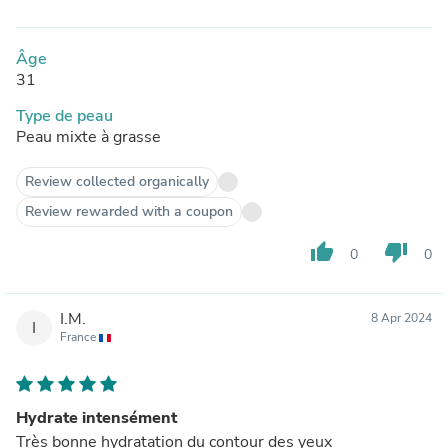
Âge
31
Type de peau
Peau mixte à grasse
Review collected organically
Review rewarded with a coupon
thumb_up
thumb_down
0
0
I.M.
8 Apr 2024
I
France
Hydrate intensément
Très bonne hydratation du contour des yeux