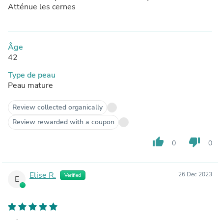
Atténue les cernes
Âge
42
Type de peau
Peau mature
Review collected organically
Review rewarded with a coupon
thumb_up
thumb_down
0
0
Elise R.
26 Dec 2023
Verified
E