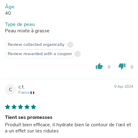
Âge
40
Type de peau
Peau mixte à grasse
Review collected organically
Review rewarded with a coupon
thumb_up
thumb_down
0
0
c.t.
9 Apr 2024
C
France
Tient ses promesses
Produit bien efficace, il hydrate bien le contour de l’œil et
a un effet sur les ridules