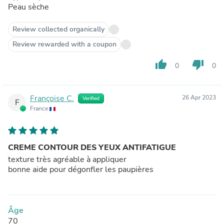
Peau sèche
Review collected organically
Review rewarded with a coupon
thumb_up
thumb_down
0
0
Françoise C.
26 Apr 2023
Verified
F
France
CREME CONTOUR DES YEUX ANTIFATIGUE
texture très agréable à appliquer
bonne aide pour dégonfler les paupières
Âge
70