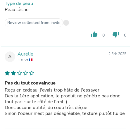
Type de peau
Peau sèche
Review collected from invite
thumb_up
thumb_down
0
0
Aurélie
2 Feb 2025
A
France
Pas du tout convaincue
Reçu en cadeau, j'avais trop hâte de l'essayer.
Des la 1ère application, le produit ne pénètre pas donc
tout part sur le côté de l'œil :(
Donc aucune utilité, du coup très déçue
Sinon l'odeur n'est pas désagréable, texture plutôt fluide