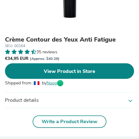
Crème Contour des Yeux Anti Fatigue
SKU: 00164
35 reviews
€34,95 EUR
(Approx. $40.28)
View Product in Store
Shipped from
by
Nuoo
Product details
expand_more
Write a Product Review