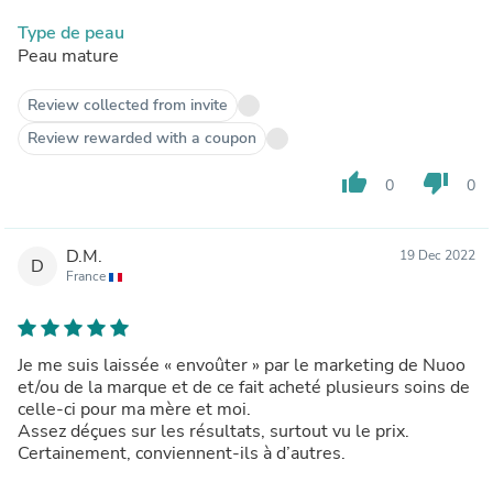
Type de peau
Peau mature
Review collected from invite
Review rewarded with a coupon
thumb_up
thumb_down
0
0
D.M.
19 Dec 2022
D
France
Je me suis laissée « envoûter » par le marketing de Nuoo
et/ou de la marque et de ce fait acheté plusieurs soins de
celle-ci pour ma mère et moi.
Assez déçues sur les résultats, surtout vu le prix.
Certainement, conviennent-ils à d’autres.