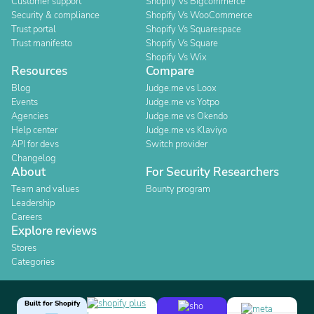
Customer support
Shopify Vs Bigcommerce
Security & compliance
Shopify Vs WooCommerce
Trust portal
Shopify Vs Squarespace
Trust manifesto
Shopify Vs Square
Shopify Vs Wix
Resources
Compare
Blog
Judge.me vs Loox
Events
Judge.me vs Yotpo
Agencies
Judge.me vs Okendo
Help center
Judge.me vs Klaviyo
API for devs
Switch provider
Changelog
About
For Security Researchers
Team and values
Bounty program
Leadership
Careers
Explore reviews
Stores
Categories
Built for Shopify