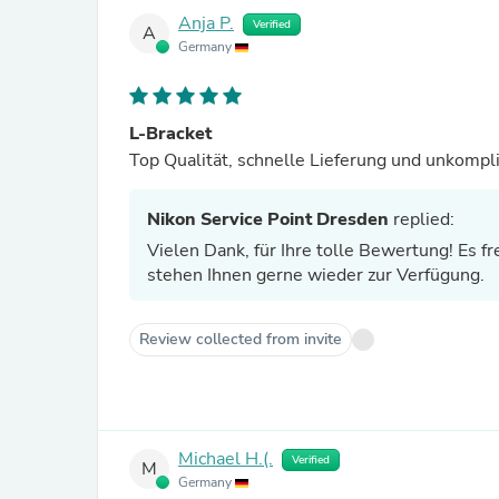
Anja P.
Verified
A
Germany
L-Bracket
Top Qualität, schnelle Lieferung und unkompl
Nikon Service Point Dresden
replied:
Vielen Dank, für Ihre tolle Bewertung! Es freut uns, dass Sie mit unserem L-Winkel zufrieden sind. Wir
stehen Ihnen gerne wieder zur Verfügung.
Review collected from invite
Michael H.(.
Verified
M
Germany