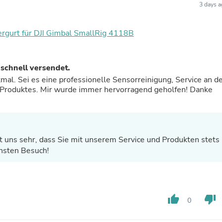
3 days 
Buffets & Sideboards
Outfit Sets
Shorts
rgurt für DJI Gimbal SmallRig 4118B
Cable Management
Cables
Bird Supplies
Chaises
 schnell versendet.
Skorts
mal. Sei es eine professionelle Sensorreinigung, Service an d
Clothing Accessories
 Produktes. Mir wurde immer hervorragend geholfen! Danke
Baby & Toddler Clothing Acces
Decor
Artificial Flora
Artwork
Bandanas & Headties
eut uns sehr, dass Sie mit unserem Service und Produkten stets
Computer Accessories
chsten Besuch!
Computer Components
Video
Computer Monitors
Computer Servers
Cosmetics
thumb_up
thumb_down
0
Belts
Headwear