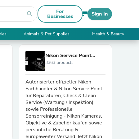
For
search
Sign In
Businesses
ries
Animals & Pet Supplies
Health & Beauty
Nikon Service Point
3363 products
Dresden
Autorisierter offizieller Nikon
Fachhändler & Nikon Service Point
für Reparaturen, Check & Clean
Service (Wartung / Inspektion)
sowie Professionelle
Sensorreinigung - Nikon Kameras,
Objektive & Zubehör kaufen sowie
persönliche Beratung &
europaweiter Versand. Jetzt Nikon