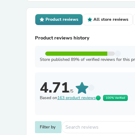
Product reviews
All store reviews
Product reviews history
Store published 89% of verified reviews for this p
4.71
/5
Based on
163 product reviews
100% Verified
Filter by