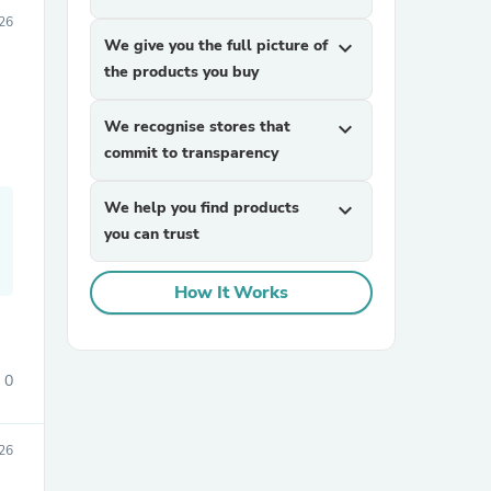
026
We give you the full picture of
expand_more
the products you buy
We recognise stores that
expand_more
commit to transparency
We help you find products
expand_more
you can trust
How It Works
0
026