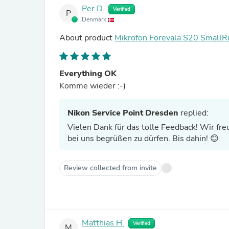
Per D.
Verified
P
Denmark
About product
Mikrofon Forevala S20 SmallR
Everything OK
Komme wieder :-)
Nikon Service Point Dresden
replied:
Vielen Dank für das tolle Feedback! Wir fre
bei uns begrüßen zu dürfen. Bis dahin! 😊
Review collected from invite
Matthias H.
Verified
M