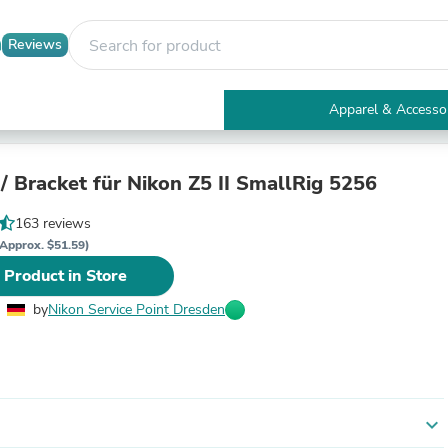
Reviews
Apparel & Accesso
Electronics
Furniture
Tables
/ Bracket für Nikon Z5 II SmallRig 5256
Accent Tables
Apparel & Accessories
163 reviews
Clothing
Approx. $51.59)
Activewear
 Product in Store
Health & Beauty
Health Care
by
Nikon Service Point Dresden
Electronics Accessories
Home & Garden
Bathroom Accessories
Bath Mats & Rugs
Bath Pillows
Baby & Toddler Clothing
expand_more
Communications