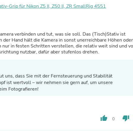
Fitness & Nutrition
v-Grip für Nikon Z5 II, Z50 II, ZR SmallRig 4551
Folding Chairs & Stools
Folding Tables
Foot Care
Rugs
amera verbinden und tut, was sie soll. Das (Tisch)Stativ ist
Seasonal & Holiday Decoration
in der Hand hält die Kamera in sonst unerreichbare Höhen oder
Belt Buckles
 nur in festen Schritten verstellen, die relativ weit sind und v
Gaming Chairs
srichtung nutzbar, dafür aber stufenlos drehen.
Throw Pillows
Bridal Accessories
Vases
Hair Care
ut uns, dass Sie mit der Fernsteuerung und Stabilität
Wallpaper
pf ist wertvoll – wir nehmen sie gern auf, um unsere
Cufflinks
Gloves & Mittens
eim Fotografieren!
Headboards & Footboards
Jewelry Cleaning & Care
Jewelry Holders
Hats
thumb_up
thumb_down
Kitchen & Dining Furniture Set
0
Kitchen & Dining Room Chairs
Kitchen & Dining Room Tables