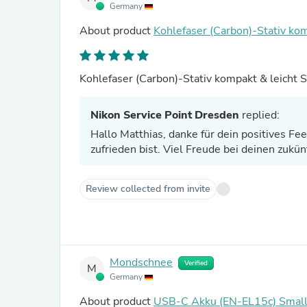
Germany
About product
Kohlefaser (Carbon)-Stativ ko
Kohlefaser (Carbon)-Stativ kompakt & leicht 
Nikon Service Point Dresden
replied:
Hallo Matthias, danke für dein positives Fe
zufrieden bist. Viel Freude bei deinen zukü
Review collected from invite
Mondschnee
Verified
M
Germany
About product
USB-C Akku (EN-EL15c) SmallRig 