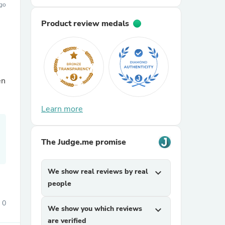
ago
Product review medals
en
sories
Learn more
The Judge.me promise
We show real reviews by real
expand_more
people
0
We show you which reviews
expand_more
are verified