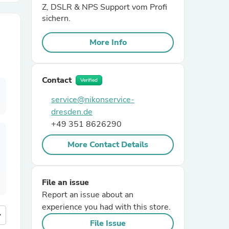
Z, DSLR & NPS Support vom Profi
sichern.
r Chairs
More Info
Contact
Verified
service@nikonservice-
dresden.de
es
+49 351 8626290
More Contact Details
ing
File an issue
Report an issue about an
experience you had with this store.
more
File Issue