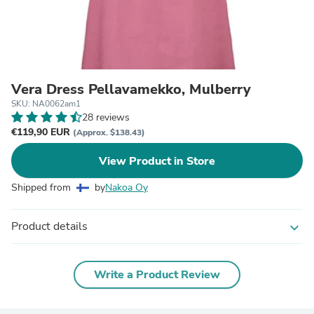
Vera Dress Pellavamekko, Mulberry
SKU: NA0062am1
28 reviews
€119,90 EUR
(Approx. $138.43)
View Product in Store
Shipped from
by
Nakoa Oy
Product details
expand_more
Write a Product Review