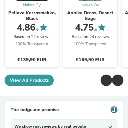
Nakoa Oy
Nakoa Oy
Pellava Kerrosmekko,
Annika Dress, Desert
A
Black
Sage
4.86
4.75
/5
/5
Based on 22 reviews
Based on 24 reviews
100% Transparent
100% Transparent
€139,90 EUR
€169,90 EUR
View All Products
The Judge.me promise
We show real reviews by real people
expand_more