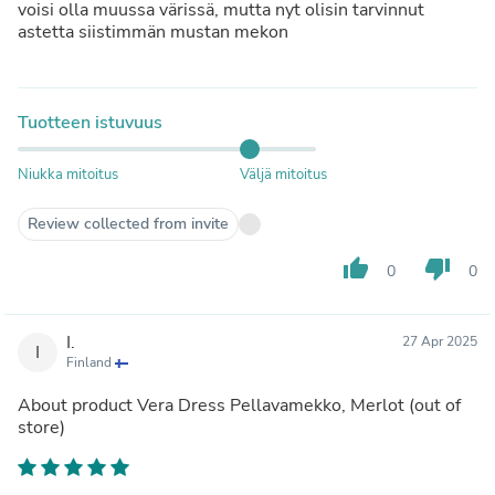
voisi olla muussa värissä, mutta nyt olisin tarvinnut
astetta siistimmän mustan mekon
Tuotteen istuvuus
Niukka mitoitus
Väljä mitoitus
Review collected from invite
thumb_up
thumb_down
0
0
I.
27 Apr 2025
I
Finland
About product
Vera Dress Pellavamekko, Merlot
(out of
store)