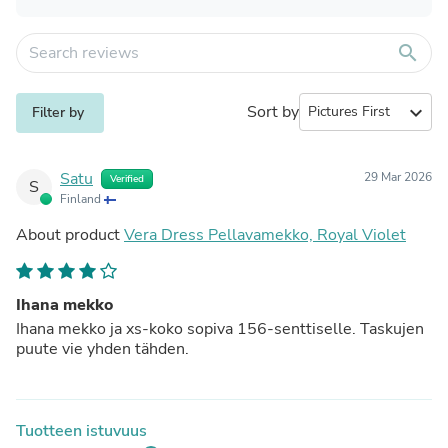
search
Sort by
expand_more
Filter by
Satu
29 Mar 2026
Verified
S
Finland
About product
Vera Dress Pellavamekko, Royal Violet
Ihana mekko
Ihana mekko ja xs-koko sopiva 156-senttiselle. Taskujen
puute vie yhden tähden.
Tuotteen istuvuus