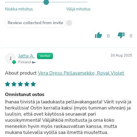
Niukka mitoitus
Väljä mitoitus
Review collected from invite
thumb_up
thumb_down
0
0
Jatta A.
16 Aug 2025
Verified
J
Finland
About product
Vera Dress Pellavamekko, Royal Violet
Onnistunut ostos
Ihanaa tiivistä ja laadukasta pellavakangasta! Värit syviä ja
herkullisia! Ostin kerralla kaksi (myös tumman vihreän) ja
luulisin, että ovet käytössä seuraavat pari
vuosikymmentä! Väljähköä mitoitusta ja oma koko
meneekin hyvin myös raskausvatsan kanssa, mutta
mukana tulevalla vyöllä saa ilmettä muutettua.