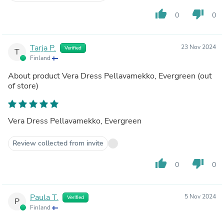
thumb_up
thumb_down
0
0
Tarja P.
23 Nov 2024
Verified
T
Finland
About product
Vera Dress Pellavamekko, Evergreen
(out
of store)
Vera Dress Pellavamekko, Evergreen
Review collected from invite
thumb_up
thumb_down
0
0
Paula T.
5 Nov 2024
Verified
P
Finland