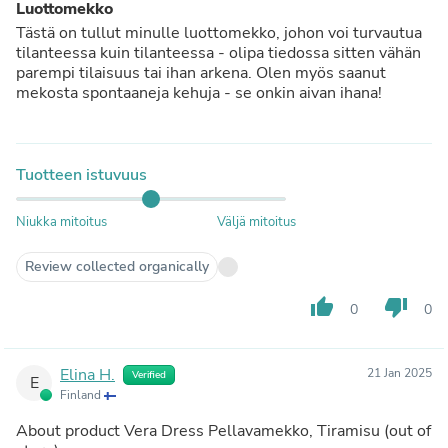
Luottomekko
Tästä on tullut minulle luottomekko, johon voi turvautua
tilanteessa kuin tilanteessa - olipa tiedossa sitten vähän
parempi tilaisuus tai ihan arkena. Olen myös saanut
mekosta spontaaneja kehuja - se onkin aivan ihana!
Tuotteen istuvuus
Niukka mitoitus
Väljä mitoitus
Review collected organically
thumb_up
thumb_down
0
0
Elina H.
21 Jan 2025
Verified
E
Finland
About product
Vera Dress Pellavamekko, Tiramisu
(out of