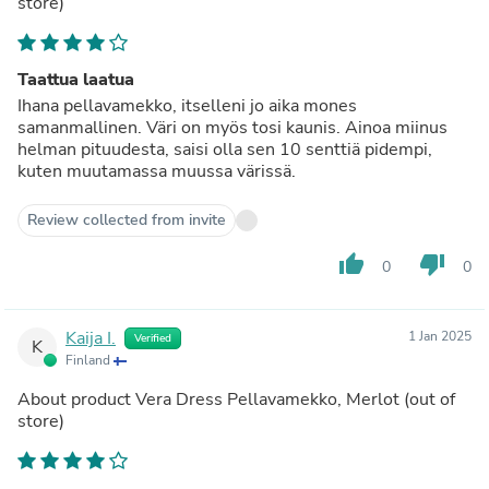
store)
Taattua laatua
Ihana pellavamekko, itselleni jo aika mones
samanmallinen. Väri on myös tosi kaunis. Ainoa miinus
helman pituudesta, saisi olla sen 10 senttiä pidempi,
kuten muutamassa muussa värissä.
Review collected from invite
thumb_up
thumb_down
0
0
Kaija I.
1 Jan 2025
Verified
K
Finland
About product
Vera Dress Pellavamekko, Merlot
(out of
store)