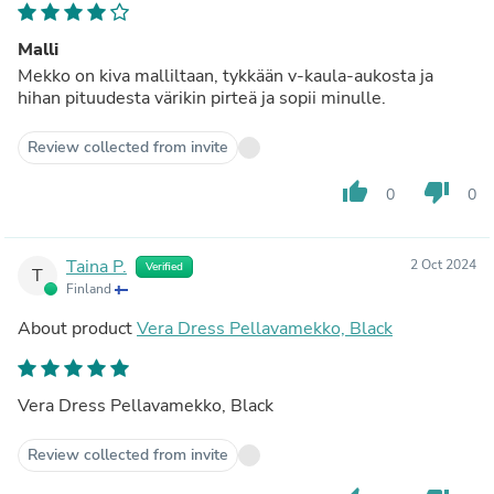
Malli
Mekko on kiva malliltaan, tykkään v-kaula-aukosta ja
hihan pituudesta värikin pirteä ja sopii minulle.
Review collected from invite
thumb_up
thumb_down
0
0
Taina P.
2 Oct 2024
Verified
T
Finland
About product
Vera Dress Pellavamekko, Black
Vera Dress Pellavamekko, Black
Review collected from invite