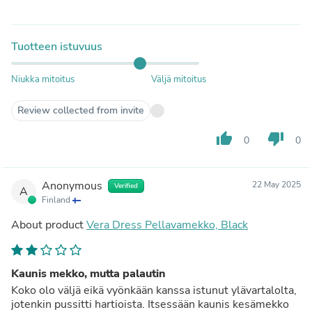
Tuotteen istuvuus
Niukka mitoitus
Väljä mitoitus
Review collected from invite
thumb_up
thumb_down
0
0
Anonymous
22 May 2025
Verified
A
Finland
About product
Vera Dress Pellavamekko, Black
Kaunis mekko, mutta palautin
Koko olo väljä eikä vyönkään kanssa istunut ylävartalolta,
jotenkin pussitti hartioista. Itsessään kaunis kesämekko