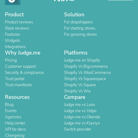
Product
Solution
Product reviews
For dropshippers
Store reviews
For starting stores
Features
For growing stores
Widgets
Integrations
Why Judge.me
Platforms
Pricing
Judge.me on Shopify
Customer support
Shopify Vs Bigcommerce
Security & compliance
Shopify Vs WooCommerce
Trust portal
Shopify Vs Squarespace
Trust manifesto
Shopify Vs Square
Shopify Vs Wix
Resources
Compare
Blog
Judge.me vs Loox
Events
Judge.me vs Yotpo
Agencies
Judge.me vs Okendo
Help center
Judge.me vs Klaviyo
API for devs
Switch provider
Changelog