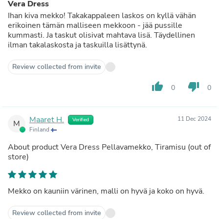
Vera Dress
Ihan kiva mekko! Takakappaleen laskos on kyllä vähän
erikoinen tämän malliseen mekkoon - jää pussille
kummasti. Ja taskut olisivat mahtava lisä. Täydellinen
ilman takalaskosta ja taskuilla lisättynä.
Review collected from invite
thumb_up
thumb_down
0
0
Maaret H.
11 Dec 2024
Verified
M
Finland
About product
Vera Dress Pellavamekko, Tiramisu
(out of
store)
Mekko on kauniin värinen, malli on hyvä ja koko on hyvä.
Review collected from invite