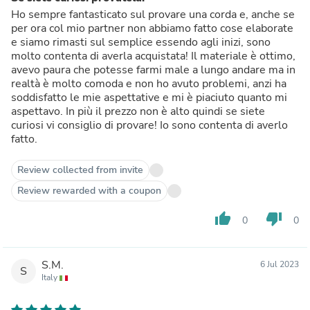
Ho sempre fantasticato sul provare una corda e, anche se
per ora col mio partner non abbiamo fatto cose elaborate
e siamo rimasti sul semplice essendo agli inizi, sono
molto contenta di averla acquistata! Il materiale è ottimo,
avevo paura che potesse farmi male a lungo andare ma in
realtà è molto comoda e non ho avuto problemi, anzi ha
soddisfatto le mie aspettative e mi è piaciuto quanto mi
aspettavo. In più il prezzo non è alto quindi se siete
curiosi vi consiglio di provare! Io sono contenta di averlo
fatto.
Review collected from invite
Review rewarded with a coupon
thumb_up
thumb_down
0
0
S.M.
6 Jul 2023
S
Italy