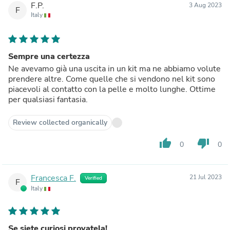
F.P.
3 Aug 2023
F
Italy
Sempre una certezza
Ne avevamo già una uscita in un kit ma ne abbiamo volute
prendere altre. Come quelle che si vendono nel kit sono
piacevoli al contatto con la pelle e molto lunghe. Ottime
per qualsiasi fantasia.
Review collected organically
thumb_up
thumb_down
0
0
Francesca F.
21 Jul 2023
Verified
F
Italy
Se siete curiosi provatela!