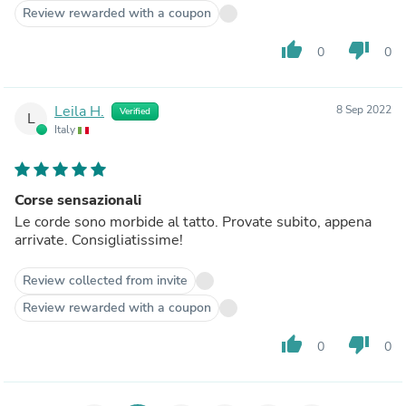
Review rewarded with a coupon
thumb_up
thumb_down
0
0
Leila H.
8 Sep 2022
Verified
L
Italy
Corse sensazionali
Le corde sono morbide al tatto. Provate subito, appena
arrivate. Consigliatissime!
Review collected from invite
Review rewarded with a coupon
thumb_up
thumb_down
0
0