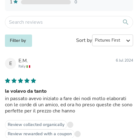
1
0
search
Sort by
expand_more
Filter by
E.M.
6 Jul 2024
E
Italy
le volevo da tanto
in passato avevo iniziato a fare dei nodi motlo elaborati
con le corde di un amico, ed ora ho preso queste che sono
perfette per il prezzo che hanno
Review collected organically
Review rewarded with a coupon