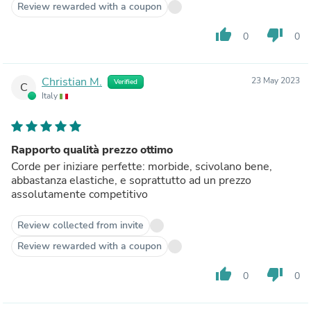
Review rewarded with a coupon
thumb_up
thumb_down
0
0
Christian M.
23 May 2023
Verified
C
Italy
Rapporto qualità prezzo ottimo
Corde per iniziare perfette: morbide, scivolano bene,
abbastanza elastiche, e soprattutto ad un prezzo
assolutamente competitivo
Review collected from invite
Review rewarded with a coupon
thumb_up
thumb_down
0
0