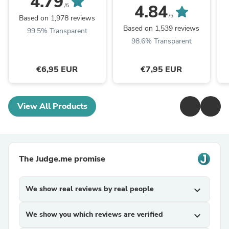
4.79
4.84
/5
/5
Based on 1,978 reviews
Based on 1,539 reviews
99.5% Transparent
98.6% Transparent
€6,95 EUR
€7,95 EUR
View All Products
The Judge.me promise
We show real reviews by real people
expand_more
We show you which reviews are verified
expand_more