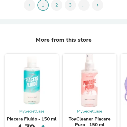
chevron_left
1
2
3
...
chevron_right
More from this store
MySecretCase
MySecretCase
Piacere Fluido - 150 ml
ToyCleaner Piacere
Puro - 150 ml