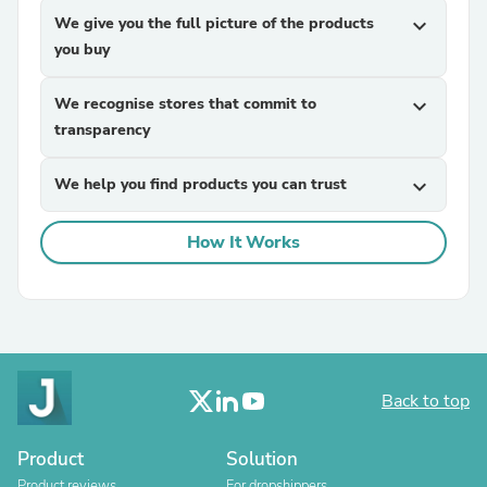
We give you the full picture of the products
expand_more
you buy
We recognise stores that commit to
expand_more
transparency
We help you find products you can trust
expand_more
How It Works
Back to top
Product
Solution
Product reviews
For dropshippers