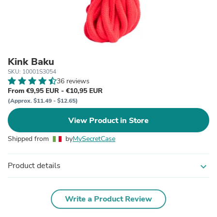
Kink Baku
SKU: 10001S3054
36 reviews
From €9,95 EUR - €10,95 EUR
(Approx. $11.49 - $12.65)
View Product in Store
Shipped from
by
MySecretCase
Product details
expand_more
Write a Product Review