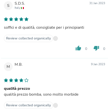
S.D.S.
31 Jan 2023
S
Italy
soffici e di qualità, consigliate per i principianti
Review collected organically
thumb_up
thumb_down
0
0
M.B.
9 Jan 2023
M
qualità prezzo
qualità prezzo bomba, sono molto morbide
Review collected organically