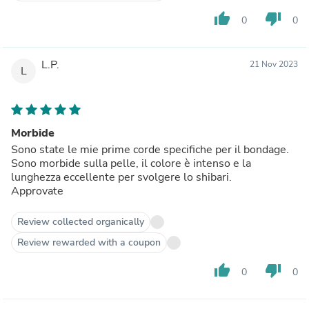
thumb_up
thumb_down
0
0
L.P.
21 Nov 2023
L
Morbide
Sono state le mie prime corde specifiche per il bondage.
Sono morbide sulla pelle, il colore è intenso e la
lunghezza eccellente per svolgere lo shibari.
Approvate
Review collected organically
Review rewarded with a coupon
thumb_up
thumb_down
0
0