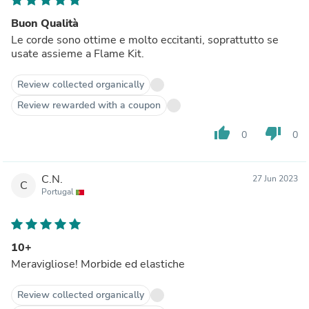
Buon Qualità
Le corde sono ottime e molto eccitanti, soprattutto se
usate assieme a Flame Kit.
Review collected organically
Review rewarded with a coupon
thumb_up
thumb_down
0
0
C.N.
27 Jun 2023
C
Portugal
10+
Meravigliose! Morbide ed elastiche
Review collected organically