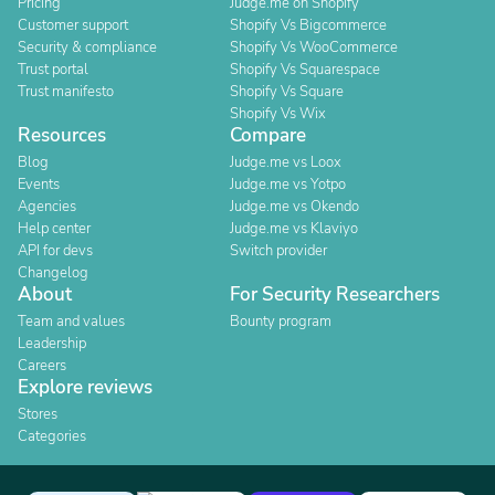
Pricing
Judge.me on Shopify
Customer support
Shopify Vs Bigcommerce
Security & compliance
Shopify Vs WooCommerce
Trust portal
Shopify Vs Squarespace
Trust manifesto
Shopify Vs Square
Shopify Vs Wix
Resources
Compare
Blog
Judge.me vs Loox
Events
Judge.me vs Yotpo
Agencies
Judge.me vs Okendo
Help center
Judge.me vs Klaviyo
API for devs
Switch provider
Changelog
About
For Security Researchers
Team and values
Bounty program
Leadership
Careers
Explore reviews
Stores
Categories