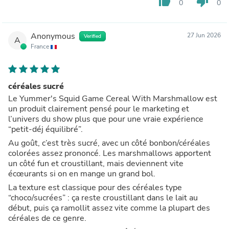
thumb_up
thumb_down
0
0
Anonymous
27 Jun 2026
Verified
A
France
céréales sucré
Le Yummer's Squid Game Cereal With Marshmallow est
un produit clairement pensé pour le marketing et
l’univers du show plus que pour une vraie expérience
“petit-déj équilibré”.
Au goût, c’est très sucré, avec un côté bonbon/céréales
colorées assez prononcé. Les marshmallows apportent
un côté fun et croustillant, mais deviennent vite
écœurants si on en mange un grand bol.
La texture est classique pour des céréales type
“choco/sucrées” : ça reste croustillant dans le lait au
début, puis ça ramollit assez vite comme la plupart des
céréales de ce genre.