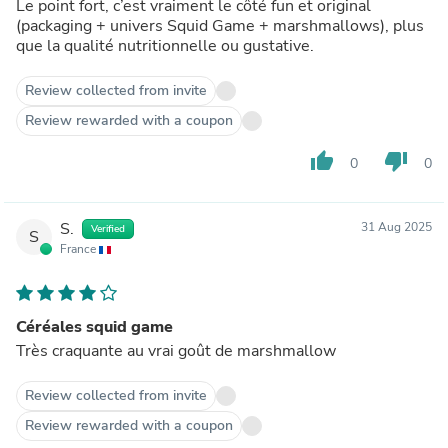
Le point fort, c’est vraiment le côté fun et original
(packaging + univers Squid Game + marshmallows), plus
que la qualité nutritionnelle ou gustative.
Review collected from invite
Review rewarded with a coupon
thumb_up
thumb_down
0
0
S.
31 Aug 2025
Verified
S
France
Céréales squid game
Très craquante au vrai goût de marshmallow
Review collected from invite
Review rewarded with a coupon