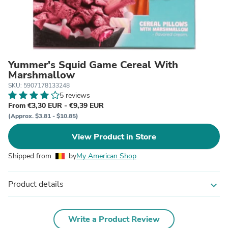
Yummer's Squid Game Cereal With
Marshmallow
SKU: 5907178133248
5 reviews
From €3,30 EUR - €9,39 EUR
(Approx. $3.81 - $10.85)
View Product in Store
Shipped from
by
My American Shop
Product details
expand_more
Write a Product Review