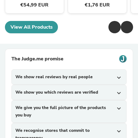
€54,99 EUR
€1,76 EUR
View All Products
The Judge.me promise
We show real reviews by real people
expand_more
We show you which reviews are verified
expand_more
We give you the full picture of the products
expand_more
you buy
We recognise stores that commit to
expand_more
transparency