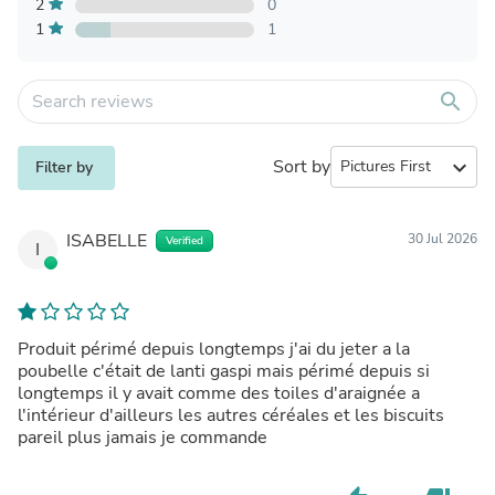
2
0
1
1
search
Sort by
expand_more
Filter by
ISABELLE
30 Jul 2026
Verified
I
Produit périmé depuis longtemps j'ai du jeter a la
poubelle c'était de lanti gaspi mais périmé depuis si
longtemps il y avait comme des toiles d'araignée a
l'intérieur d'ailleurs les autres céréales et les biscuits
pareil plus jamais je commande