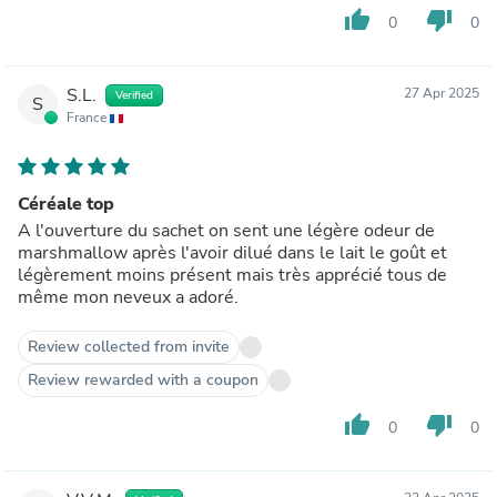
thumb_up
thumb_down
0
0
S.L.
27 Apr 2025
Verified
S
France
Céréale top
A l'ouverture du sachet on sent une légère odeur de
marshmallow après l'avoir dilué dans le lait le goût et
légèrement moins présent mais très apprécié tous de
même mon neveux a adoré.
Review collected from invite
Review rewarded with a coupon
thumb_up
thumb_down
0
0