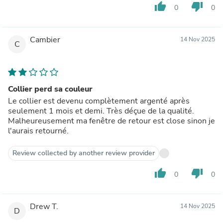
thumb_up
thumb_down
0
0
Cambier
14 Nov 2025
C
Collier perd sa couleur
Le collier est devenu complètement argenté après
seulement 1 mois et demi. Très déçue de la qualité.
Malheureusement ma fenêtre de retour est close sinon je
l'aurais retourné.
Review collected by another review provider
thumb_up
thumb_down
0
0
Drew T.
14 Nov 2025
D