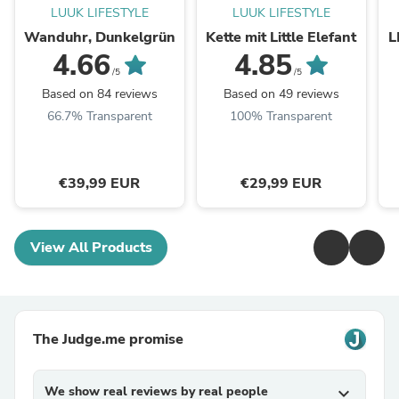
LUUK LIFESTYLE
LUUK LIFESTYLE
Wanduhr, Dunkelgrün
Kette mit Little Elefant
L
4.66
4.85
/5
/5
Based on 84 reviews
Based on 49 reviews
66.7% Transparent
100% Transparent
€39,99 EUR
€29,99 EUR
View All Products
The Judge.me promise
We show real reviews by real people
expand_more