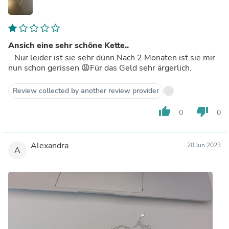
Ansich eine sehr schöne Kette..
.. Nur leider ist sie sehr dünn.Nach 2 Monaten ist sie mir
nun schon gerissen 😩Für das Geld sehr ärgerlich.
Review collected by another review provider
thumb_up
thumb_down
0
0
Alexandra
20 Jun 2023
A