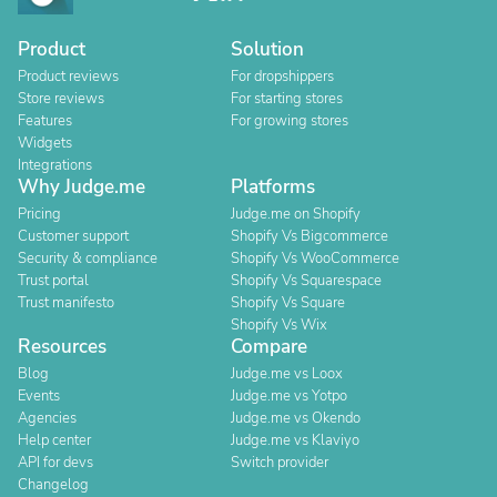
Product
Solution
Product reviews
For dropshippers
Store reviews
For starting stores
Features
For growing stores
Widgets
Integrations
Why Judge.me
Platforms
Pricing
Judge.me on Shopify
Customer support
Shopify Vs Bigcommerce
Security & compliance
Shopify Vs WooCommerce
Trust portal
Shopify Vs Squarespace
Trust manifesto
Shopify Vs Square
Shopify Vs Wix
Resources
Compare
Blog
Judge.me vs Loox
Events
Judge.me vs Yotpo
Agencies
Judge.me vs Okendo
Help center
Judge.me vs Klaviyo
API for devs
Switch provider
Changelog