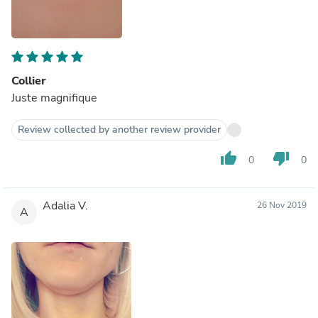
Collier
Juste magnifique
Review collected by another review provider
thumb_up
thumb_down
0
0
Adalia V.
26 Nov 2019
A