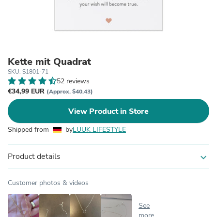
Kette mit Quadrat
SKU: S1801-71
52 reviews
€34,99 EUR
(Approx. $40.43)
View Product in Store
Shipped from
by
LUUK LIFESTYLE
Product details
expand_more
Customer photos & videos
See
more