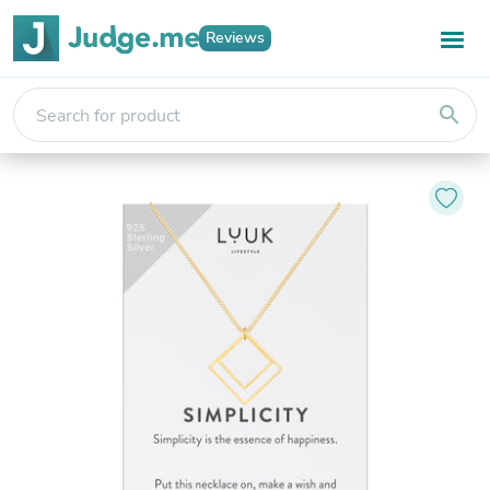
Reviews
search