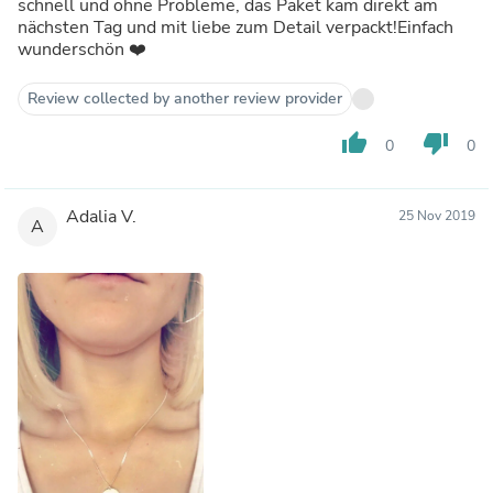
schnell und ohne Probleme, das Paket kam direkt am
nächsten Tag und mit liebe zum Detail verpackt!Einfach
wunderschön ❤️
Review collected by another review provider
thumb_up
thumb_down
0
0
Adalia V.
25 Nov 2019
A