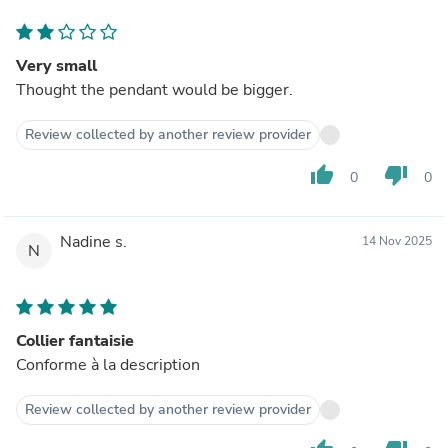
Very small
Thought the pendant would be bigger.
Review collected by another review provider
thumb_up
thumb_down
0
0
Nadine s.
14 Nov 2025
N
Collier fantaisie
Conforme à la description
Review collected by another review provider