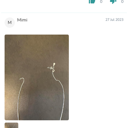
thumb_up
thumb_down
0
0
Mimi
27 Jul 2023
M