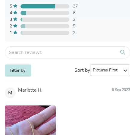
5
37
4
6
3
2
2
5
1
2
search
Sort by
expand_more
Filter by
Marietta H.
6 Sep 2023
M