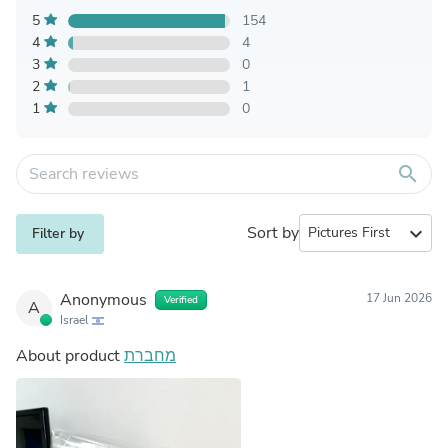
5
154
4
4
3
0
2
1
1
0
search
Sort by
expand_more
Filter by
Anonymous
17 Jun 2026
Verified
A
Israel
About product
מחברת