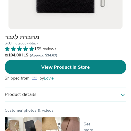
מחברת לגבר
SKU: notebook-black
159 reviews
₪104.00 ILS
(Approx. $34.67)
View Product in Store
Shipped from
by
Lovie
Product details
expand_more
Customer photos & videos
See
more