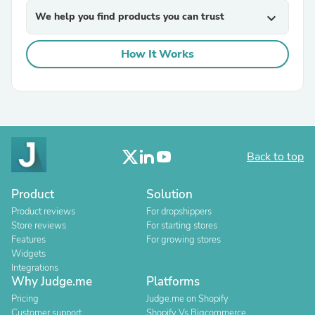
We help you find products you can trust
expand_more
How It Works
Back to top
Product
Solution
Product reviews
For dropshippers
Store reviews
For starting stores
Features
For growing stores
Widgets
Integrations
Why Judge.me
Platforms
Pricing
Judge.me on Shopify
Customer support
Shopify Vs Bigcommerce