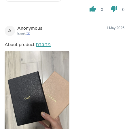
thumb_up
thumb_down
0
0
Anonymous
1 May 2026
A
Israel
About product
מחברת