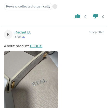
Review collected organically
thumb_up
thumb_down
0
0
Rachel B.
9 Sep 2025
R
Israel
About product
מחברת