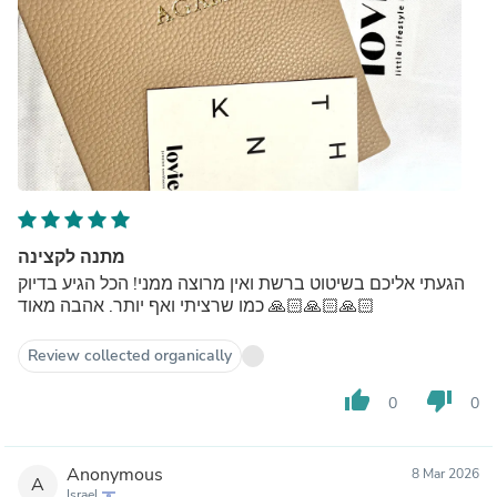
מתנה לקצינה
הגעתי אליכם בשיטוט ברשת ואין מרוצה ממני! הכל הגיע בדיוק
כמו שרציתי ואף יותר. אהבה מאוד 🙏🏻🙏🏻🙏🏻
Review collected organically
thumb_up
thumb_down
0
0
Anonymous
8 Mar 2026
A
Israel