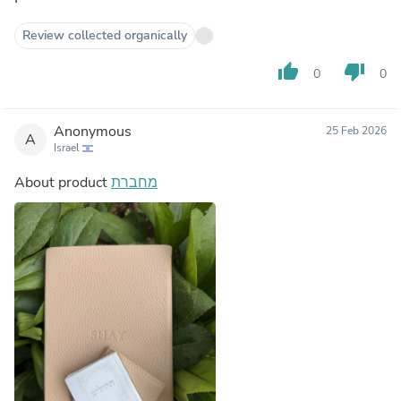
Review collected organically
thumb_up
thumb_down
0
0
Anonymous
25 Feb 2026
A
Israel
About product
מחברת