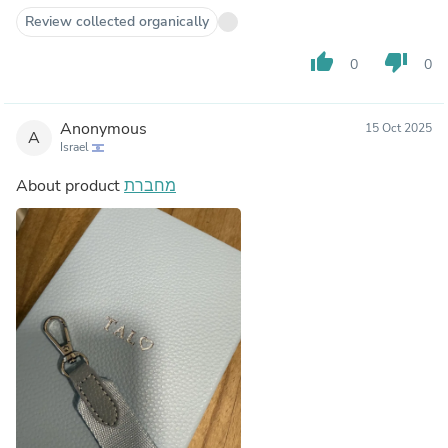
Review collected organically
thumb_up
thumb_down
0
0
Anonymous
15 Oct 2025
A
Israel
About product
מחברת