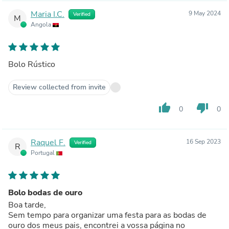
Maria I.C.
9 May 2024
Verified
M
Angola
Bolo Rústico
Review collected from invite
thumb_up
thumb_down
0
0
Raquel F.
16 Sep 2023
Verified
R
Portugal
Bolo bodas de ouro
Boa tarde,
Sem tempo para organizar uma festa para as bodas de
ouro dos meus pais, encontrei a vossa página no