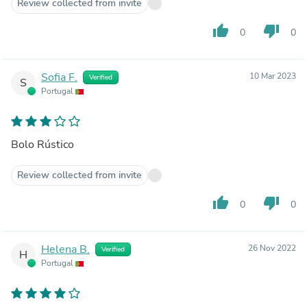
Review collected from invite
thumb_up
thumb_down
0
0
Sofia F.
10 Mar 2023
Verified
S
Portugal
Bolo Rústico
Review collected from invite
thumb_up
thumb_down
0
0
Helena B.
26 Nov 2022
Verified
H
Portugal