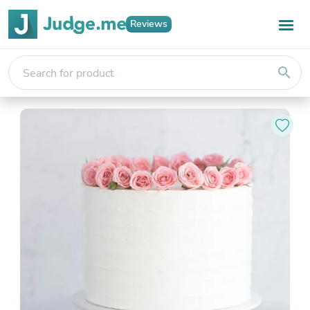
Reviews
search