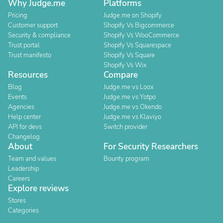
Why Judge.me
Platforms
Pricing
Judge.me on Shopify
Customer support
Shopify Vs Bigcommerce
Security & compliance
Shopify Vs WooCommerce
Trust portal
Shopify Vs Squarespace
Trust manifesto
Shopify Vs Square
Shopify Vs Wix
Resources
Compare
Blog
Judge.me vs Loox
Events
Judge.me vs Yotpo
Agencies
Judge.me vs Okendo
Help center
Judge.me vs Klaviyo
API for devs
Switch provider
Changelog
About
For Security Researchers
Team and values
Bounty program
Leadership
Careers
Explore reviews
Stores
Categories