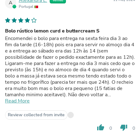
Alexandra L.
Verified
A
Portugal
Bolo rústico lemon curd e buttercream S
Encomendei o bolo para entrega na sexta feira dia 3 ao
fim da tarde (16-18h) pois era para servir no almoço dia 4
e a entrega ao sábado era das 12h às 14 (sem
possibilidade de fazer o pedido exactamente para as 12h).
Ligaram-me para fazer a entrega no dia 3 mais cedo que o
previsto (às 15h) e no almoco de dia 4 quando servi o
bolo a massa já estava seca mesmo tendo estado todo o
tempo no frigorífico (parecia ter mais que 24h). O recheio
era muito bom mas o bolo era pequeno (15 fatias de
tamanho minimo aceitavel). Não devo voltar a
encomendar. O preço por kg é mais caro do que em
Read More
outras pastelarias e só se consegue garantir frescura
encomendando para o próprio dia (quando possível).
Review collected from invite
Deviam ter janelas mais curtas para a entrega ou permitir
esse pedido no formulário.
thumb_up
thumb_down
0
0