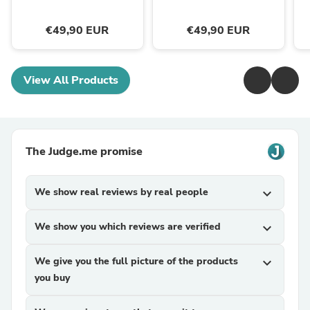
€49,90 EUR
€49,90 EUR
View All Products
The Judge.me promise
We show real reviews by real people
expand_more
We show you which reviews are verified
expand_more
We give you the full picture of the products
expand_more
you buy