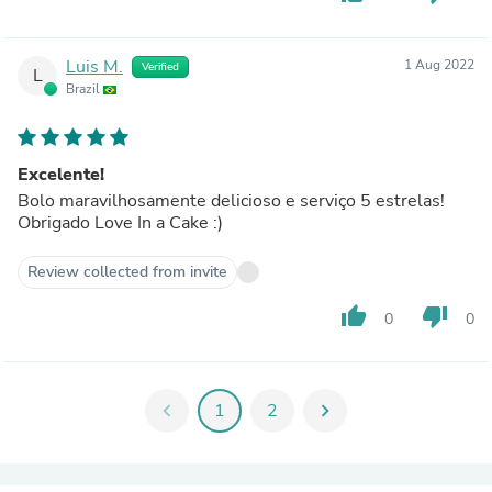
Luis M.
1 Aug 2022
Verified
L
Brazil
Excelente!
Bolo maravilhosamente delicioso e serviço 5 estrelas!
Obrigado Love In a Cake :)
Review collected from invite
thumb_up
thumb_down
0
0
chevron_left
1
2
chevron_right