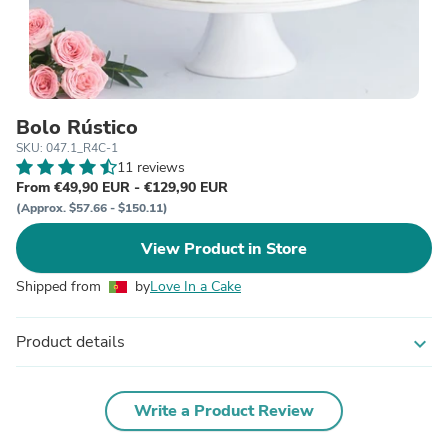
Bolo Rústico
SKU: 047.1_R4C-1
11 reviews
From €49,90 EUR - €129,90 EUR
(Approx. $57.66 - $150.11)
View Product in Store
Shipped from
by
Love In a Cake
Product details
expand_more
Write a Product Review