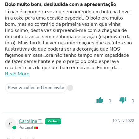
Bolo muito bom, desiludida com a apresentação
Já não é a primeira vez que encomendo um bolo na Love
in a cake para uma ocasião especial. O bolo era muito
bom, mas ao contrário da primeira vez em que vinha
lindissimo, desta vez surpreendi-me com a chegada de
um bolo branco, sem nenhuma decoração (esperava a da
foto). Mais tarde fui ver nas informaçoes que as fotos sao
ilustrativas do que poderá ser a decoração que NOS
façamos em casa…ora não tenho tempo nem capacidade
de fazer semelhante e pelo preço do bolo esperava
receber mais do que um bolo em branco. Enfim, da
próxima vez já sei, para este não me apercebi a tempo e o
Read More
bolo esteve assim na festa e o importante é que era
muito bom.
Review collected from invite
thumb_up
thumb_down
0
0
Carolina T.
10 Nov 2022
Verified
C
Portugal