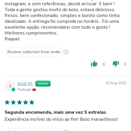
instagram, e sem referências, decidi arriscar. E bem !
Toda a gente gostou muito do bolo, estava delicioso,
fresco, bem confecionado, simples e bonito como tinha
idealizado. A entrega foi cumprida no horário . Foi uma
excelente opção, recomendarei com todo o gosto !
Melhores cumprimentos,
Raquel
Review collected from invite
thumb_up
thumb_down
0
0
José M.
10 Aug 2023
Verified
J
Portugal
Segunda encomenda, mais uma vez 5 estrelas
Experiência incrível do início ao fim! Bolo maravilhoso!