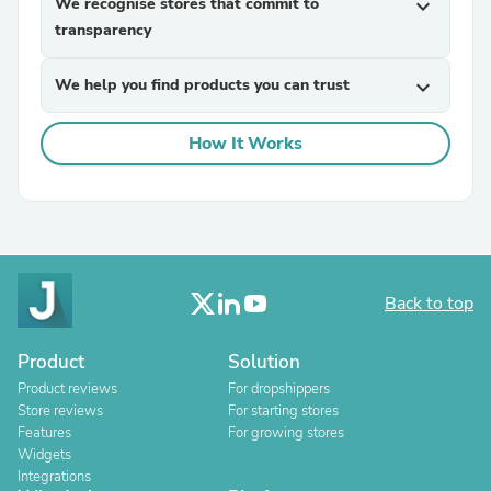
We recognise stores that commit to
expand_more
transparency
We help you find products you can trust
expand_more
How It Works
Back to top
Product
Solution
Product reviews
For dropshippers
Store reviews
For starting stores
Features
For growing stores
Widgets
Integrations