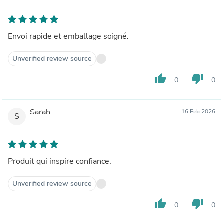
Envoi rapide et emballage soigné.
Unverified review source
thumb_up
thumb_down
0
0
Sarah
16 Feb 2026
S
Produit qui inspire confiance.
Unverified review source
thumb_up
thumb_down
0
0