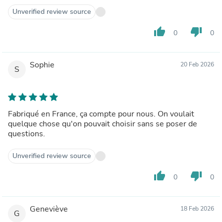
Unverified review source
thumb_up
thumb_down
0
0
Sophie
20 Feb 2026
S
Fabriqué en France, ça compte pour nous. On voulait
quelque chose qu'on pouvait choisir sans se poser de
questions.
Unverified review source
thumb_up
thumb_down
0
0
Geneviève
18 Feb 2026
G