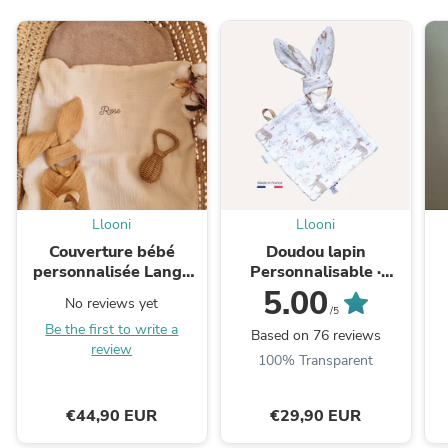
Llooni
Llooni
Couverture bébé
Doudou lapin
personnalisée Lange
Personnalisable ·
Double gaze de Coton -
Lange biches et
5.00
No reviews yet
Écru
renards
/5
Be the first to write a
Based on 76 reviews
review
100% Transparent
€44,90 EUR
€29,90 EUR