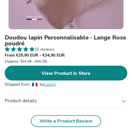
Doudou lapin Personnalisable · Lange Rose
poudré
25 reviews
From €29,90 EUR - €34,90 EUR
(Approx. $34.48 - $40.25)
View Product in Store
Shipped from
by
Llooni
Product details
expand_more
Write a Product Review