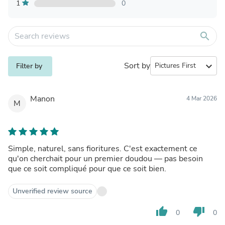
1
0
search
Sort by
expand_more
Filter by
Manon
4 Mar 2026
M
Simple, naturel, sans fioritures. C'est exactement ce
qu'on cherchait pour un premier doudou — pas besoin
que ce soit compliqué pour que ce soit bien.
Unverified review source
thumb_up
thumb_down
0
0