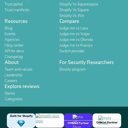
Trust portal
Shopify Vs Squarespace
Trust manifesto
Shopify Vs Square
Shopify Vs Wix
Resources
Compare
Blog
Judge.me vs Loox
Events
Judge.me vs Yotpo
Agencies
Judge.me vs Okendo
Help center
Judge.me vs Klaviyo
API for devs
Switch provider
Changelog
About
For Security Researchers
Team and values
Bounty program
Leadership
Careers
Explore reviews
Stores
Categories
Built for Shopify
Official Partner
Official Partner