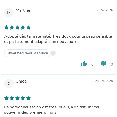
Martine
2 Mar 2026
M
Adopté dès la maternité. Très doux pour la peau sensible
et parfaitement adapté à un nouveau-né.
Unverified review source
thumb_up
thumb_down
0
0
Chloé
28 Feb 2026
C
La personnalisation est très jolie. Ça en fait un vrai
souvenir des premiers mois.