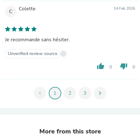
Colette
14 Feb 2026
C
Je recommande sans hésiter.
Unverified review source
thumb_up
thumb_down
0
0
chevron_left
1
2
3
chevron_right
More from this store