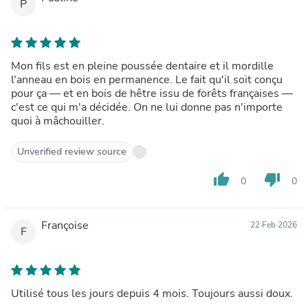
P
Mon fils est en pleine poussée dentaire et il mordille
l'anneau en bois en permanence. Le fait qu'il soit conçu
pour ça — et en bois de hêtre issu de forêts françaises —
c'est ce qui m'a décidée. On ne lui donne pas n'importe
quoi à mâchouiller.
Unverified review source
thumb_up
thumb_down
0
0
Françoise
22 Feb 2026
F
Utilisé tous les jours depuis 4 mois. Toujours aussi doux.