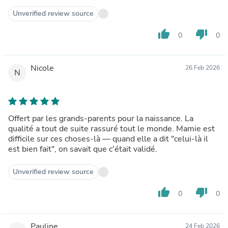
Unverified review source
thumb_up
thumb_down
0
0
Nicole
26 Feb 2026
N
Offert par les grands-parents pour la naissance. La
qualité a tout de suite rassuré tout le monde. Mamie est
difficile sur ces choses-là — quand elle a dit "celui-là il
est bien fait", on savait que c'était validé.
Unverified review source
thumb_up
thumb_down
0
0
Pauline
24 Feb 2026