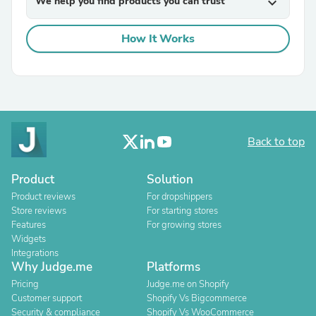
We help you find products you can trust
expand_more
How It Works
Back to top
Product
Solution
Product reviews
For dropshippers
Store reviews
For starting stores
Features
For growing stores
Widgets
Integrations
Why Judge.me
Platforms
Pricing
Judge.me on Shopify
Customer support
Shopify Vs Bigcommerce
Security & compliance
Shopify Vs WooCommerce