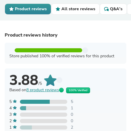
Product reviews
All store reviews
Q&A's
Product reviews history
Store published 100% of verified reviews for this product
3.88
/5
Based on
8 product reviews
100% Verified
5
5
4
1
3
0
2
0
1
2