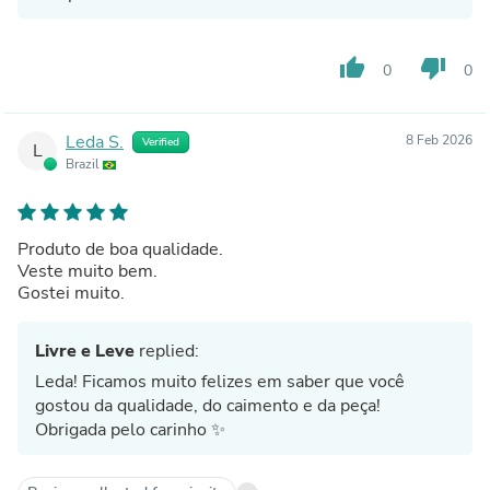
thumb_up
thumb_down
0
0
Leda S.
8 Feb 2026
Verified
L
Brazil
Produto de boa qualidade.
Veste muito bem.
Gostei muito.
Livre e Leve
replied:
Leda! Ficamos muito felizes em saber que você
gostou da qualidade, do caimento e da peça!
Obrigada pelo carinho ✨