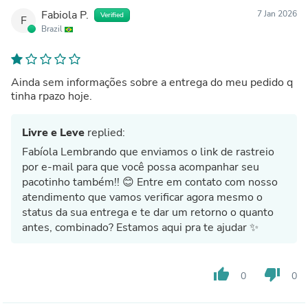
Fabiola P.
7 Jan 2026
Verified
F
Brazil
Ainda sem informações sobre a entrega do meu pedido q
tinha rpazo hoje.
Livre e Leve
replied:
Fabíola Lembrando que enviamos o link de rastreio
por e-mail para que você possa acompanhar seu
pacotinho também!! 😊 Entre em contato com nosso
atendimento que vamos verificar agora mesmo o
status da sua entrega e te dar um retorno o quanto
antes, combinado? Estamos aqui pra te ajudar ✨
thumb_up
thumb_down
0
0