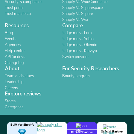
Security & compliance
Shopify Vs WooCommerce
Trust portal
Shopify Vs Squarespace
Trust manifesto
Shopify Vs Square
Shopify Vs Wix
Resources
Compare
Blog
Judge.me vs Loox
Events
Judge.me vs Yotpo
Agencies
Judge.me vs Okendo
Help center
Judge.me vs Klaviyo
API for devs
Switch provider
Changelog
About
For Security Researchers
Team and values
Bounty program
Leadership
Careers
Explore reviews
Stores
Categories
Built for Shopify
Official Partner
Official Partner