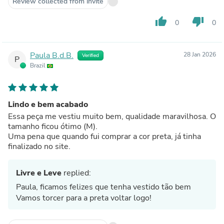
Review collected from invite
thumb_up
thumb_down
0
0
Paula B.d.B.
28 Jan 2026
Verified
P
Brazil
Lindo e bem acabado
Essa peça me vestiu muito bem, qualidade maravilhosa. O
tamanho ficou ótimo (M).
Uma pena que quando fui comprar a cor preta, já tinha
finalizado no site.
Livre e Leve
replied:
Paula, ficamos felizes que tenha vestido tão bem
Vamos torcer para a preta voltar logo!