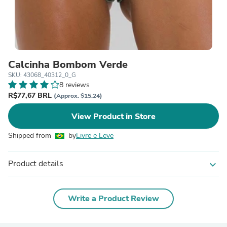
Calcinha Bombom Verde
SKU: 43068_40312_0_G
8 reviews
R$77,67 BRL
(Approx. $15.24)
View Product in Store
Shipped from
by
Livre e Leve
Product details
expand_more
Write a Product Review