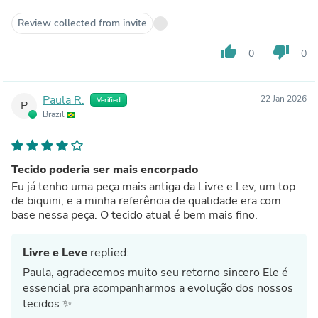
Review collected from invite
thumb_up
thumb_down
0
0
Paula R.
22 Jan 2026
Verified
P
Brazil
Tecido poderia ser mais encorpado
Eu já tenho uma peça mais antiga da Livre e Lev, um top
de biquini, e a minha referência de qualidade era com
base nessa peça. O tecido atual é bem mais fino.
Livre e Leve
replied:
Paula, agradecemos muito seu retorno sincero Ele é
essencial pra acompanharmos a evolução dos nossos
tecidos ✨