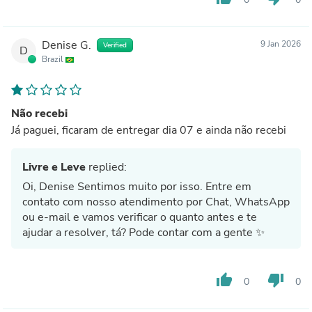
Denise G.
9 Jan 2026
Verified
D
Brazil
Não recebi
Já paguei, ficaram de entregar dia 07 e ainda não recebi
Livre e Leve
replied:
Oi, Denise Sentimos muito por isso. Entre em
contato com nosso atendimento por Chat, WhatsApp
ou e-mail e vamos verificar o quanto antes e te
ajudar a resolver, tá? Pode contar com a gente ✨
thumb_up
thumb_down
0
0