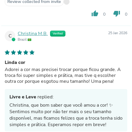
Review collected from invite
thumb_up
thumb_down
0
0
Christina M.B.
25 Jan 2026
Verified
C
Brazil
Linda cor
Adorei a cor mas precisei trocar porque ficou grande. A
troca foi super simples e prática, mas tive q escolher
outra cor porque esgotou meu tamanho! Uma pena!
Livre e Leve
replied:
Christina, que bom saber que você amou a cor! ✨
Sentimos muito por não ter mais o seu tamanho
disponível, mas ficamos felizes que a troca tenha sido
simples e prática. Esperamos repor em breve!