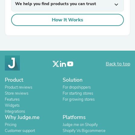
We help you find products you can trust
expand_more
How It Works
Back to top
Product
Solution
Product reviews
For dropshippers
Store reviews
For starting stores
Features
For growing stores
Widgets
Integrations
Why Judge.me
Platforms
Pricing
Judge.me on Shopify
Customer support
Shopify Vs Bigcommerce