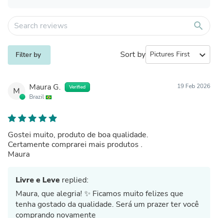
search
Sort by
expand_more
Filter by
Maura G.
19 Feb 2026
Verified
M
Brazil
Gostei muito, produto de boa qualidade.
Certamente comprarei mais produtos .
Maura
Livre e Leve
replied:
Maura, que alegria! ✨ Ficamos muito felizes que
tenha gostado da qualidade. Será um prazer ter você
comprando novamente