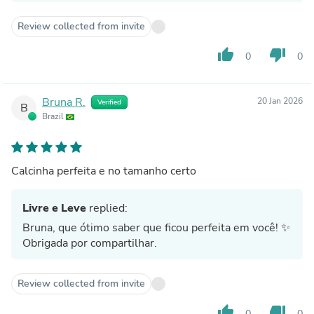
Review collected from invite
thumb_up
thumb_down
0
0
Bruna R.
20 Jan 2026
Verified
B
Brazil
Calcinha perfeita e no tamanho certo
Livre e Leve
replied:
Bruna, que ótimo saber que ficou perfeita em você! ✨
Obrigada por compartilhar.
Review collected from invite
thumb_up
thumb_down
0
0