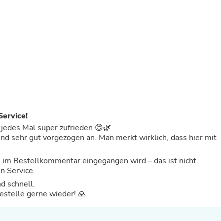
Laptops
Household Appliance Accessor
Air Conditioner Accessories
Air Purifier Accessories
Pet Grooming Supplies
Living Room Furniture Sets
Fan Accessories
Massage & Relaxation
Neckties
Mattresses
Memory
Laundry Appliance Accessories
Service!
Mobility & Accessibility
n jedes Mal super zufrieden 😊🌿
Patio Heater Accessories
d sehr gut vorgezogen an. Man merkt wirklich, dass hier mit
Vacuum Accessories
Household Appliances
e im Bestellkommentar eingegangen wird – das ist nicht
Climate Control Appliances
en Service.
Pinback Buttons
Sunglasses
nd schnell.
Nightstands
bestelle gerne wieder! 🙏
Floor & Steam Cleaners
Office Chairs