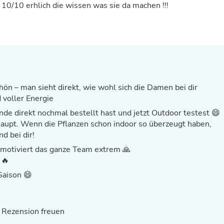
Hair Accessories
 10/10 erhlich die wissen was sie da machen !!!
Baskets
Scarves & Shawls
Deodorant & Anti Perspirant
Office Furniture
Desks
Desktop Computers
Dj & Specialty Audio
Cat Supplies
hön – man sieht direkt, wie wohl sich die Damen bei dir
Chair & Sofa Cushions
d voller Energie
Clocks
de direkt nochmal bestellt hast und jetzt Outdoor testest 😄
Dressers
Ear Care
haupt. Wenn die Pflanzen schon indoor so überzeugt haben,
Face Masks
d bei dir!
Electronics Films & Shields
s motiviert das ganze Team extrem 🙏
Door Mats
 🔥
Figurines
Flags & Windsocks
Saison 😄
Home Decor Decals
Home Fragrance Accessories
Home Fragrances
e Rezension freuen
First Aid
Dog Supplies