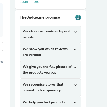
Learn more
The Judge.me promise
We show real reviews by real
expand_more
people
more
We show you which reviews
expand_more
are verified
26
We give you the full picture of
expand_more
the products you buy
We recognise stores that
expand_more
commit to transparency
We help you find products
expand_more