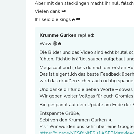
Aber mit den stecklingen macht ihr null falsch
Vielen dank 👑
Ihr seid die kings🔥👑
Krumme Gurken
replied:
Wow 😄🔥
Die Bilder und das Video sind echt brutal sc
fühlen. Richtig kräftig, sauber aufgebaut un
Mega cool auch, dass du nach der ersten Run
Das ist eigentlich das beste Feedback über
wird das draußen sicher auch richtig spannen
Und danke dir für die lieben Worte – sowa
Wir geben weiter Vollgas für euch Gromies
Bin gespannt auf dein Update am Ende der 
Entspannte Grüße,
Sebi von den Krummen Gurken ☀️
P.s.: Wir würden uns sehr über eine Googl
https://g.page/r/CSfYNtESu1ASEBM/review