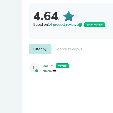
4.64
/5
Based on
14 product reviews
100% Verified
Filter by
Leon F.
Verified
L
Germany