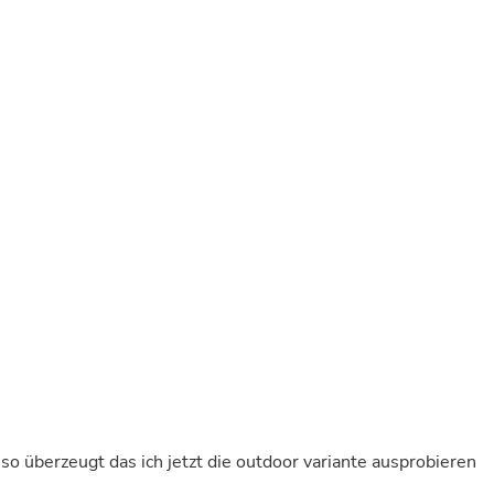
Buffets & Sideboards
Outfit Sets
Shorts
Cable Management
Cables
Bird Supplies
Chaises
Skorts
Clothing Accessories
Baby & Toddler Clothing Acces
Decor
Artificial Flora
Artwork
Bandanas & Headties
Computer Accessories
Computer Components
Video
Computer Monitors
Computer Servers
Cosmetics
Belts
o überzeugt das ich jetzt die outdoor variante ausprobieren
Headwear