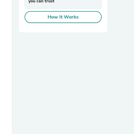
you can trust
How It Works
sories