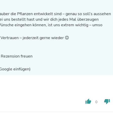
Oral Care
Outdoor Furniture
Outdoor Furniture Sets
auber die Pflanzen entwickelt sind – genau so soll’s aussehen
Laundry Appliances
ei uns bestellt hast und wir dich jedes Mal überzeugen
Outdoor Seating
Wünsche eingehen können, ist uns extrem wichtig – umso
Outdoor Tables
Costumes & Accessories
Costume Accessories
Vertrauen – jederzeit gerne wieder 😊
Vacuums
Personal Lubricants
Reptile & Amphibian Supplies
e Rezension freuen
Small Animal Supplies
Live Animals
Pet Bed Accessories
 Google einfügen)
Pet Bowls, Feeders & Waterer
Pet Carriers & Crates
Pet Collars & Harnesses
Pet Id Tags
Pet Leashes
Pet Strollers
thumb_up
thumb_down
Pet Vitamins & Supplements
0
Water Heaters
Household Supplies