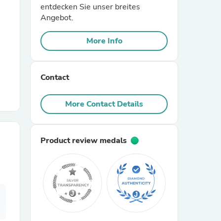
entdecken Sie unser breites
Angebot.
r Chairs
More Info
Contact
More Contact Details
es
Product review medals
ing