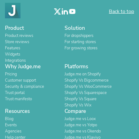
Back to top
Product
Solution
Product reviews
For dropshippers
Store reviews
For starting stores
Features
For growing stores
Widgets
Integrations
Why Judge.me
Platforms
Pricing
Judge.me on Shopify
Customer support
Shopify Vs Bigcommerce
Security & compliance
Shopify Vs WooCommerce
Trust portal
Shopify Vs Squarespace
Trust manifesto
Shopify Vs Square
Shopify Vs Wix
Resources
Compare
Blog
Judge.me vs Loox
Events
Judge.me vs Yotpo
Agencies
Judge.me vs Okendo
Help center
Judge.me vs Klaviyo