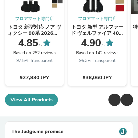
フロアマット専門店
フロアマット専門店
HOTFIELD 公式サイト
HOTFIELD 公式サイト
トヨタ 新型対応 ノア ヴ
トヨタ 新型 アルファー
特
ォクシー 90系 2026年5
ド ヴェルファイア 40系
月～対応 フロアマット
2026年6月～にも対応
4.85
4.90
+ステップマット+トラ
フロアマット＋ステップ
/5
/5
ンクマット ラゲッジマ
マット＋トランクマット
Based on 252 reviews
Based on 142 reviews
ット ◆ジェネラル 日本
ラゲッジマット ◆重厚
97.5% Transparent
95.3% Transparent
製 HOTFIELD
Profound 日本製
HOTFIELD
¥27,830 JPY
¥38,060 JPY
View All Products
The Judge.me promise