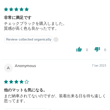
非常に満足です
チェックブラックを購入しました。
質感が高く色も良かったです。
Review collected organically
thumb_up
thumb_down
0
0
Anonymous
7 Jan 2023
A
他のマットも気になる。
まだ納車されてないのですが、装着出来る日を待ち遠しく
思ってます。