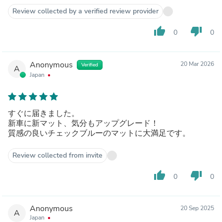
Review collected by a verified review provider
thumb_up
thumb_down
0
0
Anonymous
20 Mar 2026
Verified
A
Japan
すぐに届きました。
新車に新マット、気分もアップグレード！
質感の良いチェックブルーのマットに大満足です。
Review collected from invite
thumb_up
thumb_down
0
0
Anonymous
20 Sep 2025
A
Japan