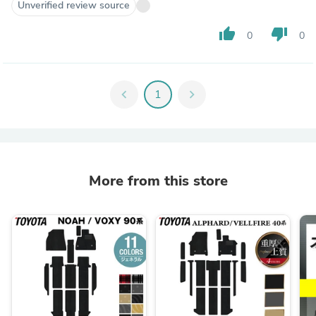
Unverified review source
thumb_up
thumb_down
0
0
chevron_left
1
chevron_right
More from this store