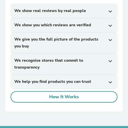
We show real reviews by real people
expand_more
We show you which reviews are verified
expand_more
We give you the full picture of the products
expand_more
you buy
We recognise stores that commit to
expand_more
transparency
We help you find products you can trust
expand_more
How It Works