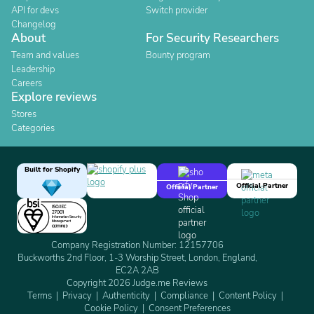
API for devs
Switch provider
Changelog
About
For Security Researchers
Team and values
Bounty program
Leadership
Careers
Explore reviews
Stores
Categories
Built for Shopify
Official Partner
Official Partner
Company Registration Number: 12157706
Buckworths 2nd Floor, 1-3 Worship Street, London, England,
EC2A 2AB
Copyright 2026 Judge.me Reviews
Terms
Privacy
Authenticity
Compliance
Content Policy
Cookie Policy
Consent Preferences