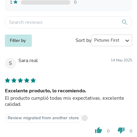
1
0
search
Sort by
expand_more
Filter by
Sara.real
14 May 2025
S
Excelente producto, lo recomiendo.
El producto cumplió todas mis expectativas, excelente
calidad.
Review migrated from another store
thumb_up
thumb_down
0
0