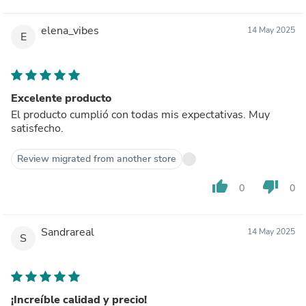
elena_vibes
14 May 2025
E
Excelente producto
El producto cumplió con todas mis expectativas. Muy
satisfecho.
Review migrated from another store
thumb_up
thumb_down
0
0
Sandrareal
14 May 2025
S
¡Increíble calidad y precio!