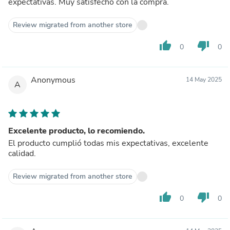
expectativas. Muy satisfecho con la compra.
Review migrated from another store
thumb_up
thumb_down
0
0
Anonymous
14 May 2025
A
Excelente producto, lo recomiendo.
El producto cumplió todas mis expectativas, excelente
calidad.
Review migrated from another store
thumb_up
thumb_down
0
0