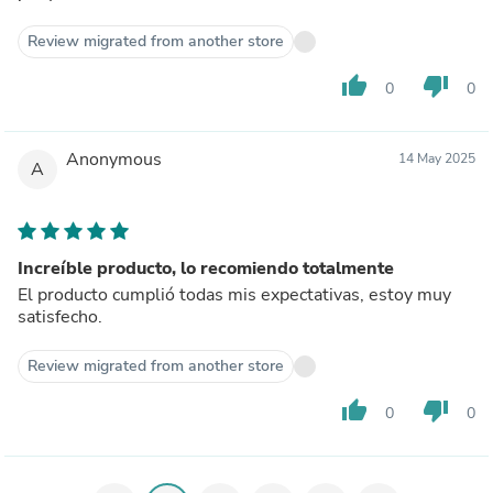
Review migrated from another store
thumb_up
thumb_down
0
0
Anonymous
14 May 2025
A
Increíble producto, lo recomiendo totalmente
El producto cumplió todas mis expectativas, estoy muy
satisfecho.
Review migrated from another store
thumb_up
thumb_down
0
0