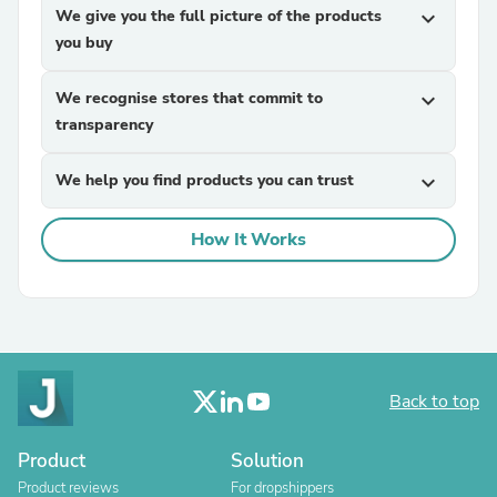
We give you the full picture of the products
expand_more
you buy
We recognise stores that commit to
expand_more
transparency
We help you find products you can trust
expand_more
How It Works
Back to top
Product
Solution
Product reviews
For dropshippers