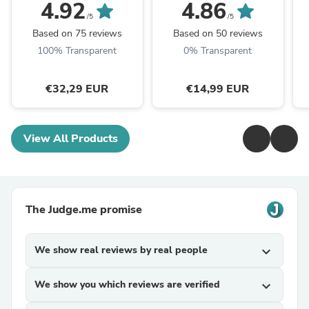
Cápsulas
B
4.92
4.86
/5
/5
Based on 75 reviews
Based on 50 reviews
100% Transparent
0% Transparent
€32,29 EUR
€14,99 EUR
View All Products
The Judge.me promise
We show real reviews by real people
expand_more
We show you which reviews are verified
expand_more