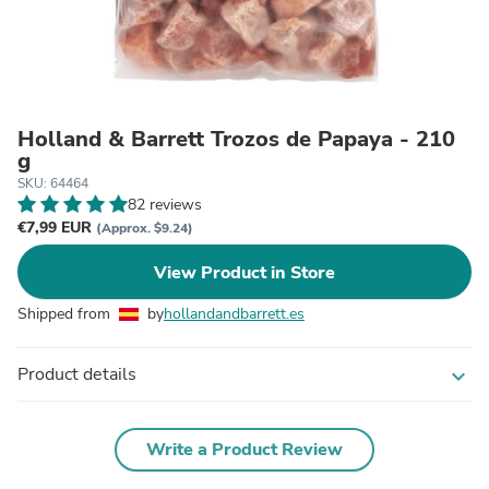
Holland & Barrett Trozos de Papaya - 210
g
SKU: 64464
82 reviews
€7,99 EUR
(Approx. $9.24)
View Product in Store
Shipped from
by
hollandandbarrett.es
Product details
expand_more
Write a Product Review