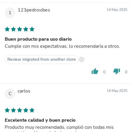
123pedrovibes
14 May 2025
1
Buen producto para uso diario
Cumple con mis expectativas, lo recomendaría a otros.
Review migrated from another store
thumb_up
thumb_down
0
0
carlos
14 May 2025
C
Excelente calidad y buen precio
Producto muy recomendado, cumplió con todas mis