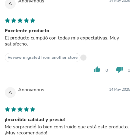
Anonymous
14 May 2025
A
Excelente producto
El producto cumplió con todas mis expectativas. Muy
satisfecho.
Review migrated from another store
thumb_up
thumb_down
0
0
Anonymous
14 May 2025
A
¡Increíble calidad y precio!
Me sorprendió lo bien construido que está este producto.
¡Muy recomendado!