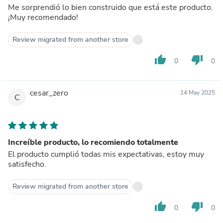
Me sorprendió lo bien construido que está este producto.
¡Muy recomendado!
Review migrated from another store
thumb_up
thumb_down
0
0
cesar_zero
14 May 2025
C
Increíble producto, lo recomiendo totalmente
El producto cumplió todas mis expectativas, estoy muy
satisfecho.
Review migrated from another store
thumb_up
thumb_down
0
0