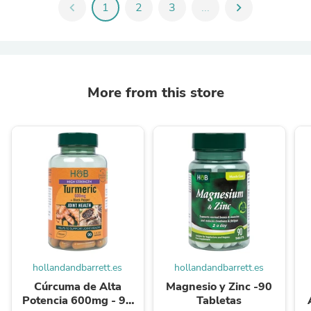
chevron_left
1
2
3
...
chevron_right
More from this store
hollandandbarrett.es
hollandandbarrett.es
Cúrcuma de Alta
Magnesio y Zinc -90
Potencia 600mg - 90
Tabletas