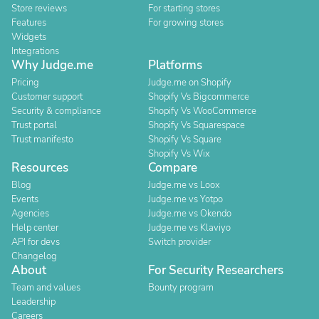
Store reviews
For starting stores
Features
For growing stores
Widgets
Integrations
Why Judge.me
Platforms
Pricing
Judge.me on Shopify
Customer support
Shopify Vs Bigcommerce
Security & compliance
Shopify Vs WooCommerce
Trust portal
Shopify Vs Squarespace
Trust manifesto
Shopify Vs Square
Shopify Vs Wix
Resources
Compare
Blog
Judge.me vs Loox
Events
Judge.me vs Yotpo
Agencies
Judge.me vs Okendo
Help center
Judge.me vs Klaviyo
API for devs
Switch provider
Changelog
About
For Security Researchers
Team and values
Bounty program
Leadership
Careers