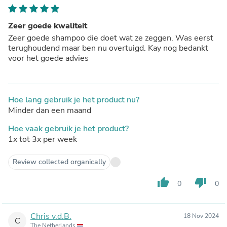
Zeer goede kwaliteit
Zeer goede shampoo die doet wat ze zeggen. Was eerst
terughoudend maar ben nu overtuigd. Kay nog bedankt
voor het goede advies
Hoe lang gebruik je het product nu?
Minder dan een maand
Hoe vaak gebruik je het product?
1x tot 3x per week
Review collected organically
thumb_up
thumb_down
0
0
Chris v.d.B.
18 Nov 2024
C
The Netherlands