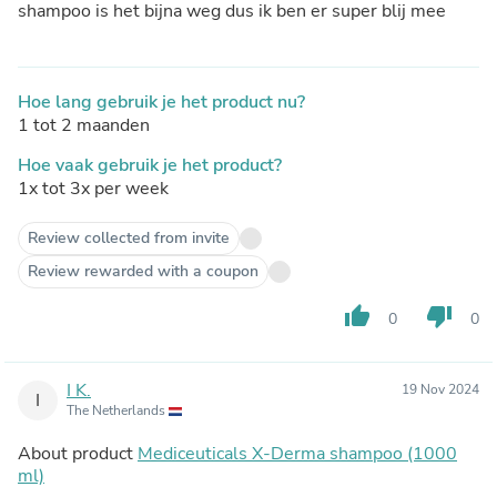
shampoo is het bijna weg dus ik ben er super blij mee
Hoe lang gebruik je het product nu?
1 tot 2 maanden
Hoe vaak gebruik je het product?
1x tot 3x per week
Review collected from invite
Review rewarded with a coupon
thumb_up
thumb_down
0
0
I K.
19 Nov 2024
I
The Netherlands
About product
Mediceuticals X-Derma shampoo (1000
ml)