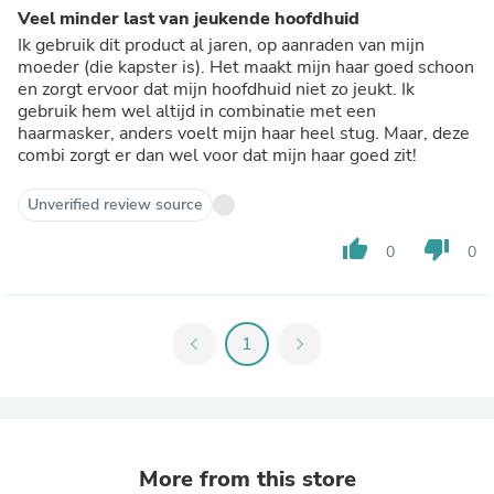
Veel minder last van jeukende hoofdhuid
Ik gebruik dit product al jaren, op aanraden van mijn
moeder (die kapster is). Het maakt mijn haar goed schoon
en zorgt ervoor dat mijn hoofdhuid niet zo jeukt. Ik
gebruik hem wel altijd in combinatie met een
haarmasker, anders voelt mijn haar heel stug. Maar, deze
combi zorgt er dan wel voor dat mijn haar goed zit!
Unverified review source
thumb_up
thumb_down
0
0
chevron_left
1
chevron_right
More from this store