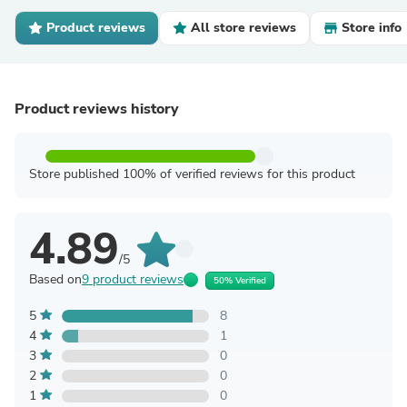
Product reviews
All store reviews
Store info
Product reviews history
Store published 100% of verified reviews for this product
4.89
/5
Based on
9 product reviews
50% Verified
5
8
4
1
3
0
2
0
1
0