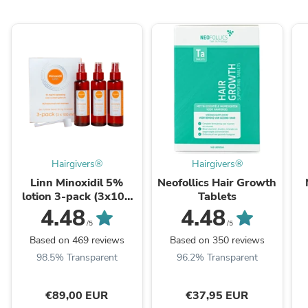
Hairgivers®
Hairgivers®
Linn Minoxidil 5%
Neofollics Hair Growth
lotion 3-pack (3x100
Tablets
ml)
4.48
4.48
/5
/5
Based on 469 reviews
Based on 350 reviews
98.5% Transparent
96.2% Transparent
€89,00 EUR
€37,95 EUR