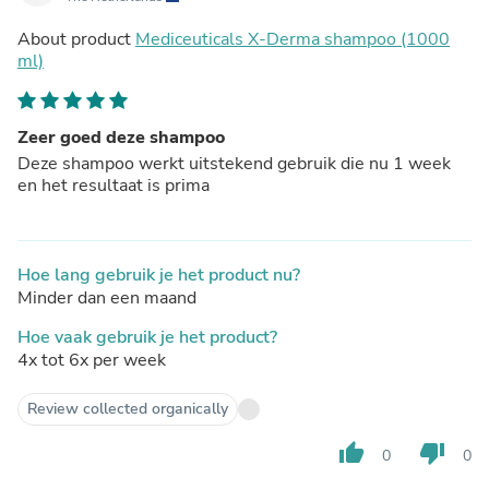
About product
Mediceuticals X-Derma shampoo (1000
ml)
Zeer goed deze shampoo
Deze shampoo werkt uitstekend gebruik die nu 1 week
en het resultaat is prima
Hoe lang gebruik je het product nu?
Minder dan een maand
Hoe vaak gebruik je het product?
4x tot 6x per week
Review collected organically
thumb_up
thumb_down
0
0