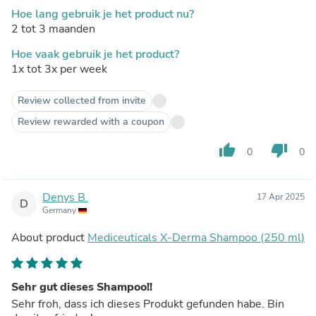
Hoe lang gebruik je het product nu?
2 tot 3 maanden
Hoe vaak gebruik je het product?
1x tot 3x per week
Review collected from invite
Review rewarded with a coupon
thumb_up
thumb_down
0
0
Denys B.
17 Apr 2025
D
Germany
About product
Mediceuticals X-Derma Shampoo (250 ml)
Sehr gut dieses Shampoo!!
Sehr froh, dass ich dieses Produkt gefunden habe. Bin