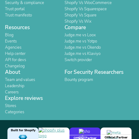
Security & compliance
Shopify Vs WooCommerce
Trust portal
Shopify Vs Squarespace
Trust manifesto
Shopify Vs Square
Shopify Vs Wix
Resources
Compare
Blog
Judge.me vs Loox
Events
Judge.me vs Yotpo
Agencies
Judge.me vs Okendo
Help center
Judge.me vs Klaviyo
API for devs
Switch provider
Changelog
About
For Security Researchers
Team and values
Bounty program
Leadership
Careers
Explore reviews
Stores
Categories
Built for Shopify
Official Partner
Official Partner