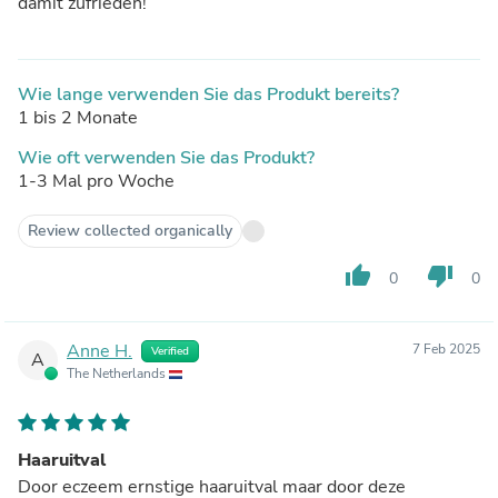
damit zufrieden!
Wie lange verwenden Sie das Produkt bereits?
1 bis 2 Monate
Wie oft verwenden Sie das Produkt?
1-3 Mal pro Woche
Review collected organically
thumb_up
thumb_down
0
0
Anne H.
7 Feb 2025
Verified
A
The Netherlands
Haaruitval
Door eczeem ernstige haaruitval maar door deze