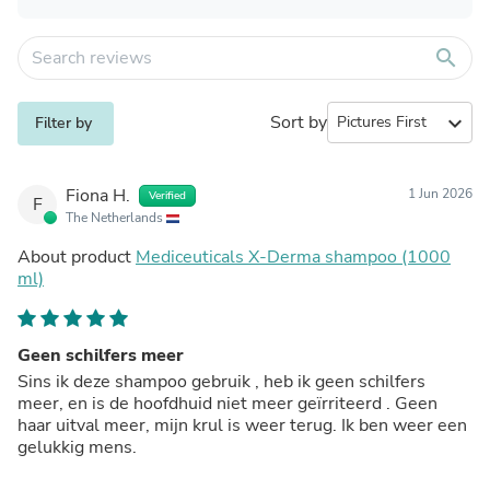
search
Sort by
expand_more
Filter by
Fiona H.
1 Jun 2026
Verified
F
The Netherlands
About product
Mediceuticals X-Derma shampoo (1000
ml)
Geen schilfers meer
Sins ik deze shampoo gebruik , heb ik geen schilfers
meer, en is de hoofdhuid niet meer geïrriteerd . Geen
haar uitval meer, mijn krul is weer terug. Ik ben weer een
gelukkig mens.