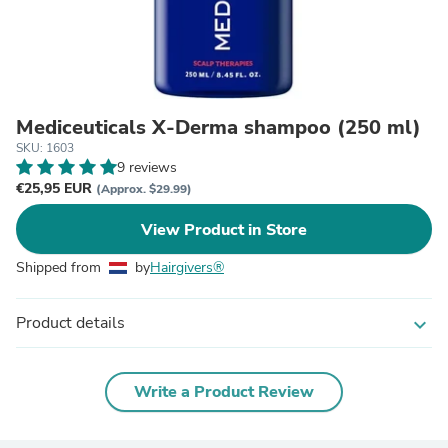
Mediceuticals X-Derma shampoo (250 ml)
SKU: 1603
9 reviews
€25,95 EUR
(Approx. $29.99)
View Product in Store
Shipped from
by
Hairgivers®
Product details
expand_more
Write a Product Review