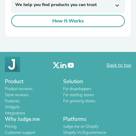
We help you find products you can trust
expand_more
How It Works
Back to top
Product
Solution
Product reviews
For dropshippers
Store reviews
For starting stores
Features
For growing stores
Widgets
Integrations
Why Judge.me
Platforms
Pricing
Judge.me on Shopify
Customer support
Shopify Vs Bigcommerce