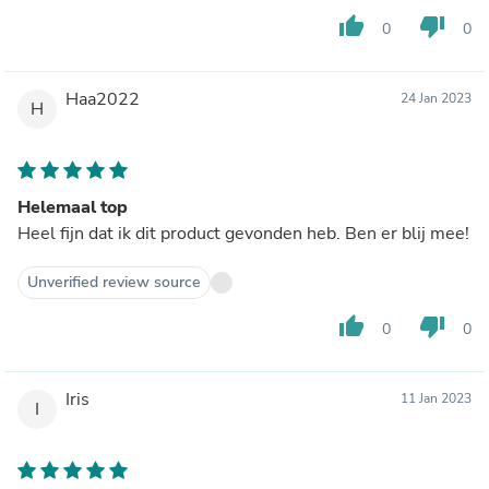
thumb_up
thumb_down
0
0
Haa2022
24 Jan 2023
H
Helemaal top
Heel fijn dat ik dit product gevonden heb. Ben er blij mee!
Unverified review source
thumb_up
thumb_down
0
0
Iris
11 Jan 2023
I