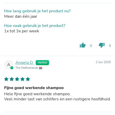
Hoe lang gebruik je het product nu?
Meer dan één jaar
Hoe vaak gebruik je het product?
1x tot 3x per week
thumb_up
thumb_down
0
0
Angela D.
2 Jun 2025
Verified
A
The Netherlands
Fijne goed werkende shampoo
Hele fijne goed werkende shampoo.
Veel minder last van schilfers en een rustigere hoofdhuid.