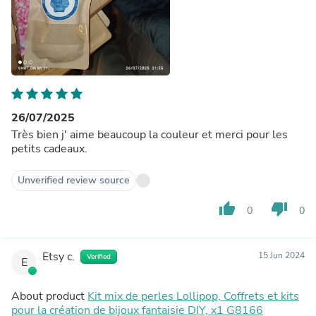
26/07/2025
Très bien j' aime beaucoup la couleur et merci pour les
petits cadeaux.
Unverified review source
thumb_up
thumb_down
0
0
Etsy c.
15 Jun 2024
Verified
E
About product
Kit mix de perles Lollipop, Coffrets et kits
pour la création de bijoux fantaisie DIY, x1 G8166