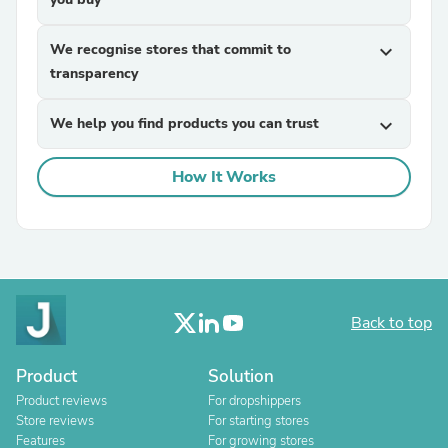
We recognise stores that commit to
expand_more
transparency
We help you find products you can trust
expand_more
How It Works
Back to top
Product
Solution
Product reviews
For dropshippers
Store reviews
For starting stores
Features
For growing stores