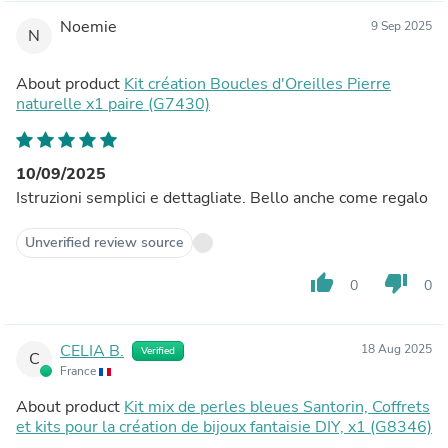
Noemie
9 Sep 2025
N
About product
Kit création Boucles d'Oreilles Pierre
naturelle x1 paire (G7430)
10/09/2025
Istruzioni semplici e dettagliate. Bello anche come regalo
Unverified review source
thumb_up
thumb_down
0
0
CELIA B.
18 Aug 2025
Verified
C
France
About product
Kit mix de perles bleues Santorin, Coffrets
et kits pour la création de bijoux fantaisie DIY, x1 (G8346)