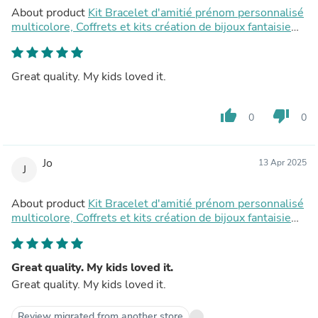
About product
Kit Bracelet d'amitié prénom personnalisé
multicolore, Coffrets et kits création de bijoux fantaisie
DIY, pochette pour 1 bracelet (G9022)
Great quality. My kids loved it.
thumb_up
thumb_down
0
0
Jo
13 Apr 2025
J
About product
Kit Bracelet d'amitié prénom personnalisé
multicolore, Coffrets et kits création de bijoux fantaisie
DIY, pochette pour 1 bracelet (G9022)
Great quality. My kids loved it.
Great quality. My kids loved it.
Review migrated from another store