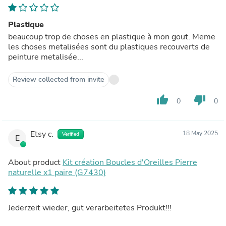
Plastique
beaucoup trop de choses en plastique à mon gout. Meme
les choses metalisées sont du plastiques recouverts de
peinture metalisée...
Review collected from invite
thumb_up
thumb_down
0
0
Etsy c.
18 May 2025
Verified
E
About product
Kit création Boucles d'Oreilles Pierre
naturelle x1 paire (G7430)
Jederzeit wieder, gut verarbeitetes Produkt!!!