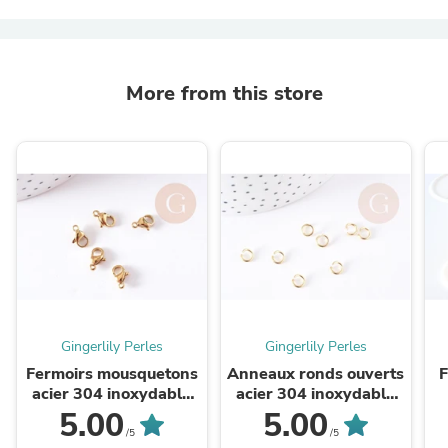
More from this store
Gingerlily Perles
Gingerlily Perles
Fermoirs mousquetons
Anneaux ronds ouverts
F
acier 304 inoxydable
acier 304 inoxydable
doré IP 9mm, x5
doré 6x1mm, x10 ou
5.00
5.00
(G0107)
x50 (G2089)
/5
/5