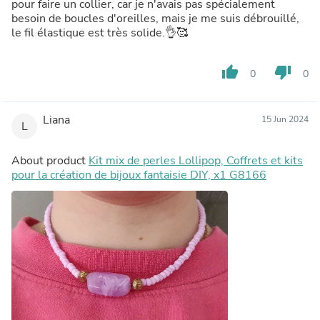
pour faire un collier, car je n'avais pas spécialement
besoin de boucles d'oreilles, mais je me suis débrouillé,
le fil élastique est très solide.👌🥰
thumb_up
thumb_down
0
0
Liana
15 Jun 2024
L
About product
Kit mix de perles Lollipop, Coffrets et kits
pour la création de bijoux fantaisie DIY, x1 G8166