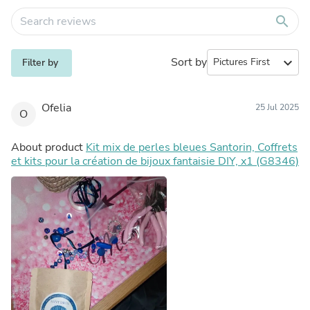
search
Sort by
expand_more
Filter by
Ofelia
25 Jul 2025
O
About product
Kit mix de perles bleues Santorin, Coffrets
et kits pour la création de bijoux fantaisie DIY, x1 (G8346)