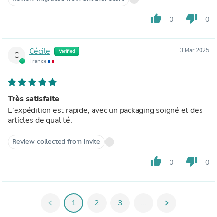
thumb_up
thumb_down
0
0
Cécile
3 Mar 2025
Verified
C
France
Très satisfaite
L'expédition est rapide, avec un packaging soigné et des
articles de qualité.
Review collected from invite
thumb_up
thumb_down
0
0
chevron_left
1
2
3
...
chevron_right