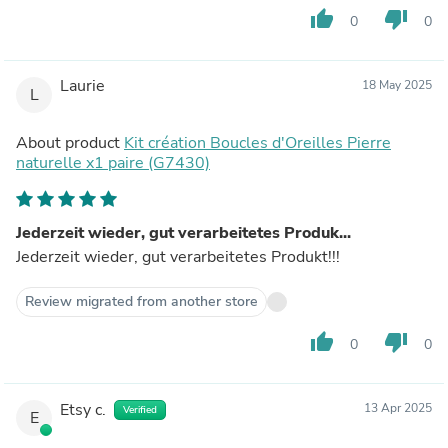
thumb_up
thumb_down
0
0
Laurie
18 May 2025
L
About product
Kit création Boucles d'Oreilles Pierre
naturelle x1 paire (G7430)
Jederzeit wieder, gut verarbeitetes Produk...
Jederzeit wieder, gut verarbeitetes Produkt!!!
Review migrated from another store
thumb_up
thumb_down
0
0
Etsy c.
13 Apr 2025
Verified
E