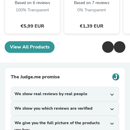
Based on 6 reviews
Based on 7 reviews
100% Transparent
0% Transparent
€5,99 EUR
€1,39 EUR
View All Products
The Judge.me promise
We show real reviews by real people
expand_more
We show you which reviews are verified
expand_more
We give you the full picture of the products
expand_more
you buy