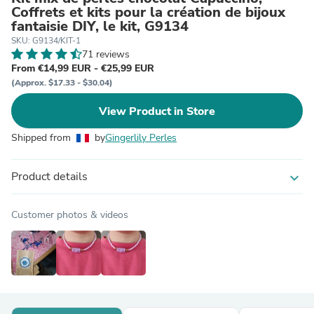
Coffrets et kits pour la création de bijoux
fantaisie DIY, le kit, G9134
SKU: G9134/KIT-1
71 reviews
From €14,99 EUR - €25,99 EUR
(Approx. $17.33 - $30.04)
View Product in Store
Shipped from
by
Gingerlily Perles
Product details
expand_more
Customer photos & videos