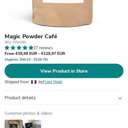
Magic Powder Café
SKU: FRA090
27 reviews
From €39,99 EUR - €119,97 EUR
(Approx. $46.23 - $138.70)
View Product in Store
Shipped from
by
Fraté Maté
Product details
expand_more
Customer photos & videos