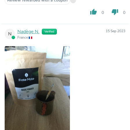
Review rewarded with a coupon
thumb_up
thumb_down
0
0
Nadège N.
15 Sep 2023
Verified
N
France