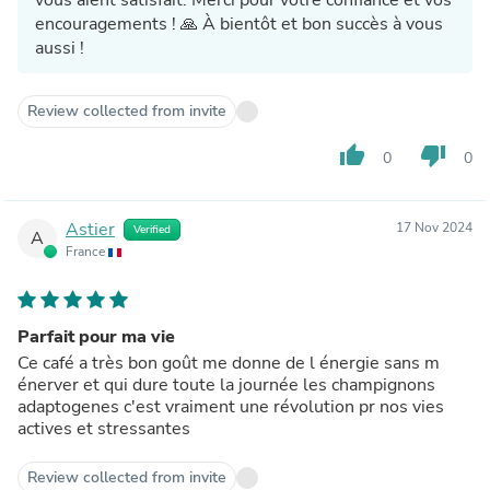
encouragements ! 🙏 À bientôt et bon succès à vous
aussi !
Review collected from invite
thumb_up
thumb_down
0
0
Astier
17 Nov 2024
Verified
A
France
Parfait pour ma vie
Ce café a très bon goût me donne de l énergie sans m
énerver et qui dure toute la journée les champignons
adaptogenes c'est vraiment une révolution pr nos vies
actives et stressantes
Review collected from invite