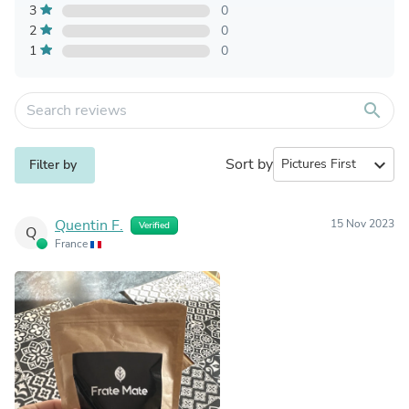
3
0
2
0
1
0
search
Sort by
expand_more
Filter by
Quentin F.
15 Nov 2023
Verified
Q
France