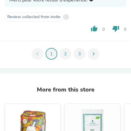
Review collected from invite
thumb_up
thumb_down
0
0
chevron_left
1
2
3
chevron_right
More from this store