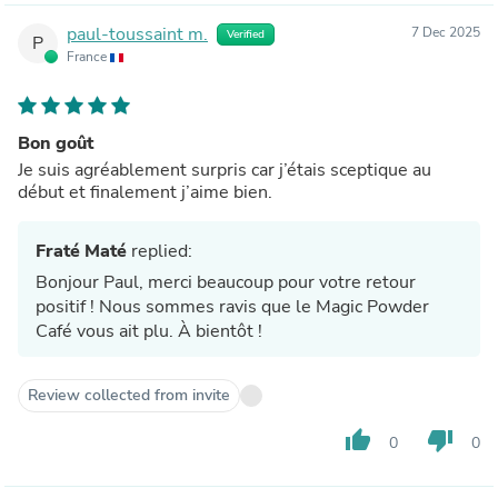
paul-toussaint m.
7 Dec 2025
Verified
P
France
Bon goût
Je suis agréablement surpris car j’étais sceptique au
début et finalement j’aime bien.
Fraté Maté
replied:
Bonjour Paul, merci beaucoup pour votre retour
positif ! Nous sommes ravis que le Magic Powder
Café vous ait plu. À bientôt !
Review collected from invite
thumb_up
thumb_down
0
0