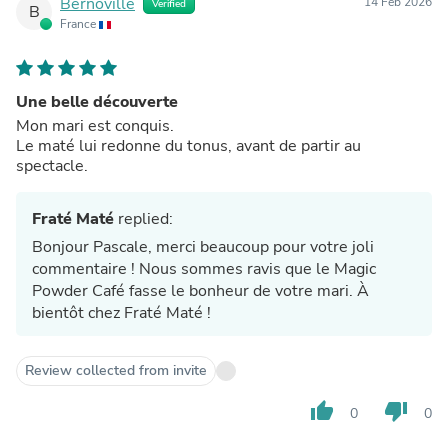
Bernoville
14 Feb 2026
Verified
B
France
Une belle découverte
Mon mari est conquis.
Le maté lui redonne du tonus, avant de partir au
spectacle.
Fraté Maté
replied:
Bonjour Pascale, merci beaucoup pour votre joli
commentaire ! Nous sommes ravis que le Magic
Powder Café fasse le bonheur de votre mari. À
bientôt chez Fraté Maté !
Review collected from invite
thumb_up
thumb_down
0
0