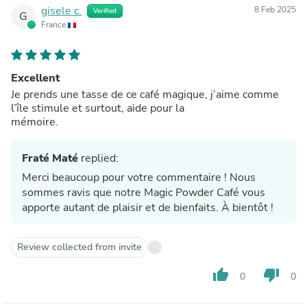
gisele c.
8 Feb 2025
Verified
G
France
Excellent
Je prends une tasse de ce café magique, j’aime comme
l’île stimule et surtout, aide pour la
mémoire.
Fraté Maté
replied:
Merci beaucoup pour votre commentaire ! Nous
sommes ravis que notre Magic Powder Café vous
apporte autant de plaisir et de bienfaits. À bientôt !
Review collected from invite
thumb_up
thumb_down
0
0