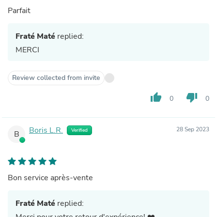
Parfait
Fraté Maté
replied:
MERCI
Review collected from invite
thumb_up
thumb_down
0
0
Boris L.R.
28 Sep 2023
Verified
B
Bon service après-vente
Fraté Maté
replied:
Merci pour votre retour d'expérience! ❤️