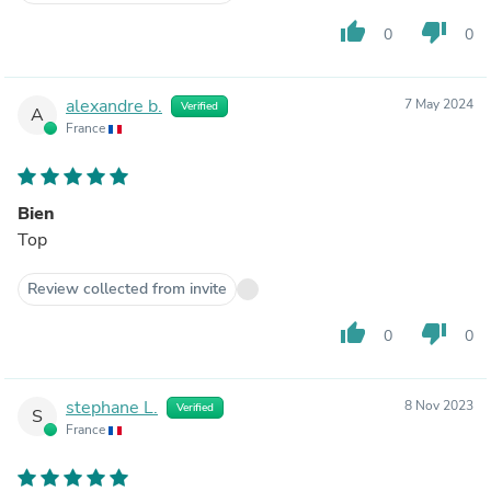
thumb_up
thumb_down
0
0
alexandre b.
7 May 2024
Verified
A
France
Bien
Top
Review collected from invite
thumb_up
thumb_down
0
0
stephane L.
8 Nov 2023
Verified
S
France