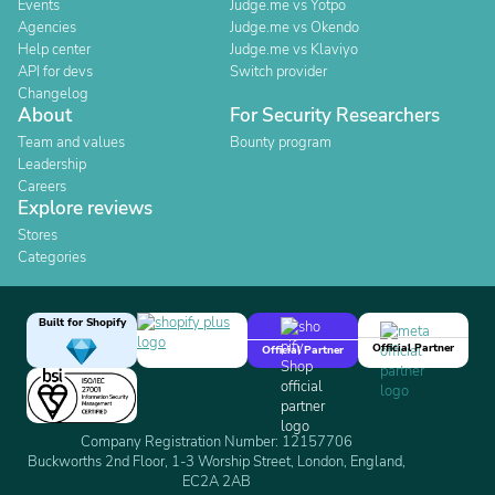
Events
Judge.me vs Yotpo
Agencies
Judge.me vs Okendo
Help center
Judge.me vs Klaviyo
API for devs
Switch provider
Changelog
About
For Security Researchers
Team and values
Bounty program
Leadership
Careers
Explore reviews
Stores
Categories
Built for Shopify
Official Partner
Official Partner
Company Registration Number: 12157706
Buckworths 2nd Floor, 1-3 Worship Street, London, England,
EC2A 2AB