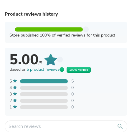
Product reviews history
Store published 100% of verified reviews for this product
5.00
/5
Based on
5 product reviews
100% Verified
5
5
4
0
3
0
2
0
1
0
search