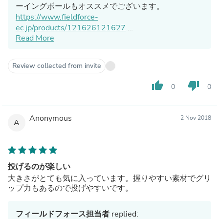
ーイングボールもオススメでございます。
https://www.fieldforce-
ec.jp/products/121626121627
Read More
近距離がうまくいかない、が改善されない場合は是非
こちらもご検討くださいませ。
Review collected from invite
thumb_up
thumb_down
0
0
Anonymous
2 Nov 2018
A
投げるのが楽しい
大きさがとても気に入っています。握りやすい素材でグリ
ップ力もあるので投げやすいです。
フィールドフォース担当者
replied: