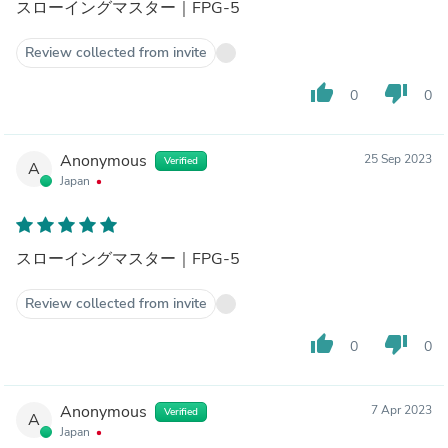
スローイングマスター｜FPG-5
Review collected from invite
thumb_up
thumb_down
0
0
Anonymous
25 Sep 2023
Verified
A
Japan
スローイングマスター｜FPG-5
Review collected from invite
thumb_up
thumb_down
0
0
Anonymous
7 Apr 2023
Verified
A
Japan