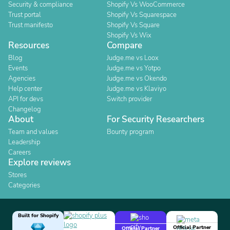
Security & compliance
Shopify Vs WooCommerce
Trust portal
Shopify Vs Squarespace
Trust manifesto
Shopify Vs Square
Shopify Vs Wix
Resources
Compare
Blog
Judge.me vs Loox
Events
Judge.me vs Yotpo
Agencies
Judge.me vs Okendo
Help center
Judge.me vs Klaviyo
API for devs
Switch provider
Changelog
About
For Security Researchers
Team and values
Bounty program
Leadership
Careers
Explore reviews
Stores
Categories
Built for Shopify
Official Partner
Official Partner