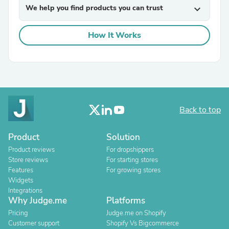
We help you find products you can trust
expand_more
How It Works
Back to top
Product
Solution
Product reviews
For dropshippers
Store reviews
For starting stores
Features
For growing stores
Widgets
Integrations
Why Judge.me
Platforms
Pricing
Judge.me on Shopify
Customer support
Shopify Vs Bigcommerce