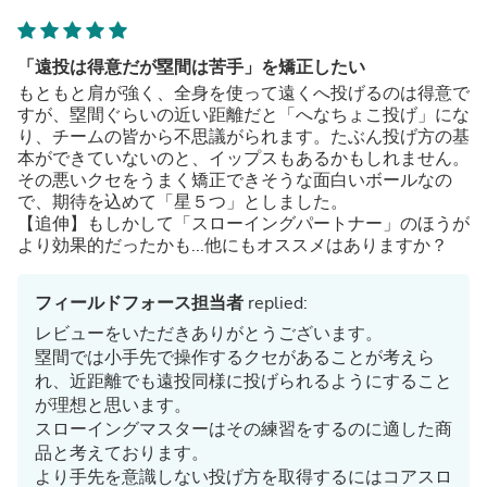
「遠投は得意だが塁間は苦手」を矯正したい
もともと肩が強く、全身を使って遠くへ投げるのは得意で
すが、塁間ぐらいの近い距離だと「へなちょこ投げ」にな
り、チームの皆から不思議がられます。たぶん投げ方の基
本ができていないのと、イップスもあるかもしれません。
その悪いクセをうまく矯正できそうな面白いボールなの
で、期待を込めて「星５つ」としました。
【追伸】もしかして「スローイングパートナー」のほうが
より効果的だったかも...他にもオススメはありますか？
フィールドフォース担当者
replied:
レビューをいただきありがとうございます。
塁間では小手先で操作するクセがあることが考えら
れ、近距離でも遠投同様に投げられるようにすること
が理想と思います。
スローイングマスターはその練習をするのに適した商
品と考えております。
より手先を意識しない投げ方を取得するにはコアスロ