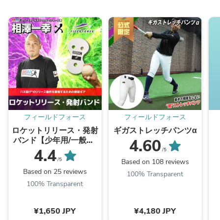
フィールドフォース
フィールドフォース
ロケットリリース・発射
ギガストレッチパンツα
バンド【少年用/一般用/
4.60
トレーニング用】│3枚
4.4
/5
入り｜FRRSB-100J｜
/5
Based on 108 reviews
FRRSB-200A｜FRRSB-
Based on 25 reviews
100% Transparent
300T
100% Transparent
¥1,650 JPY
¥4,180 JPY