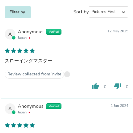
Sort by
expand_more
Filter by
Anonymous
12 May 2025
Verified
A
Japan
スローイングマスター
Review collected from invite
thumb_up
thumb_down
0
0
Anonymous
1 Jun 2024
Verified
A
Japan