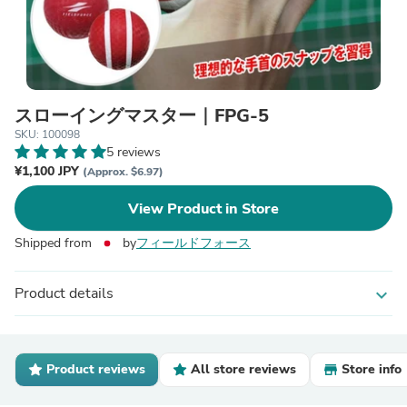
スローイングマスター｜FPG-5
SKU: 100098
5 reviews
¥1,100 JPY
(Approx. $6.97)
View Product in Store
Shipped from
by
フィールドフォース
Product details
expand_more
Product reviews
All store reviews
Store info