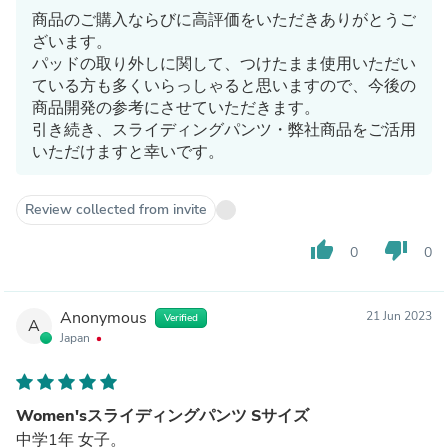
商品のご購入ならびに高評価をいただきありがとうご
ざいます。
パッドの取り外しに関して、つけたまま使用いただい
ている方も多くいらっしゃると思いますので、今後の
商品開発の参考にさせていただきます。
引き続き、スライディングパンツ・弊社商品をご活用
いただけますと幸いです。
Review collected from invite
thumb_up
thumb_down
0
0
Anonymous
21 Jun 2023
Verified
A
Japan
Women'sスライディングパンツ Sサイズ
中学1年 女子。