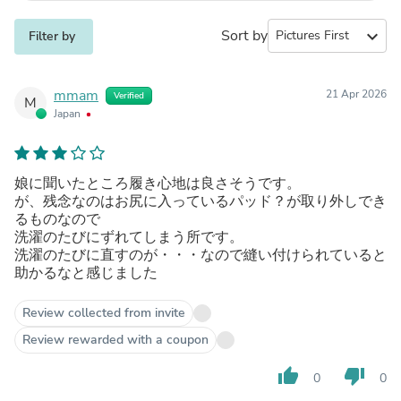
Sort by
expand_more
Filter by
mmam
21 Apr 2026
Verified
M
Japan
娘に聞いたところ履き心地は良さそうです。
が、残念なのはお尻に入っているパッド？が取り外しでき
るものなので
洗濯のたびにずれてしまう所です。
洗濯のたびに直すのが・・・なので縫い付けられていると
助かるなと感じました
Review collected from invite
Review rewarded with a coupon
thumb_up
thumb_down
0
0