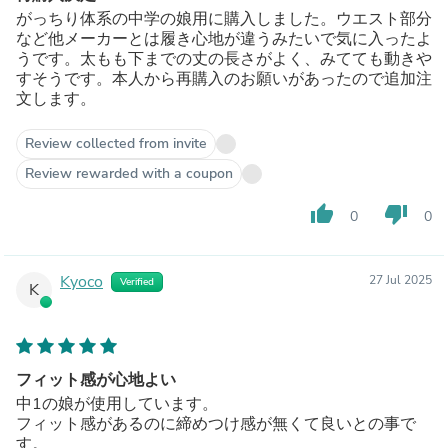
がっちり体系の中学の娘用に購入しました。ウエスト部分
など他メーカーとは履き心地が違うみたいで気に入ったよ
うです。太もも下までの丈の長さがよく、みてても動きや
すそうです。本人から再購入のお願いがあったので追加注
文します。
Review collected from invite
Review rewarded with a coupon
thumb_up
thumb_down
0
0
Kyoco
27 Jul 2025
Verified
K
フィット感が心地よい
中1の娘が使用しています。
フィット感があるのに締めつけ感が無くて良いとの事で
す。