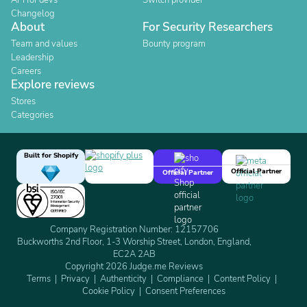
API for devs
Switch provider
Changelog
About
For Security Researchers
Team and values
Bounty program
Leadership
Careers
Explore reviews
Stores
Categories
Built for Shopify
Official Partner
Official Partner
Company Registration Number: 12157706
Buckworths 2nd Floor, 1-3 Worship Street, London, England,
EC2A 2AB
Copyright 2026 Judge.me Reviews
Terms
Privacy
Authenticity
Compliance
Content Policy
Cookie Policy
Consent Preferences