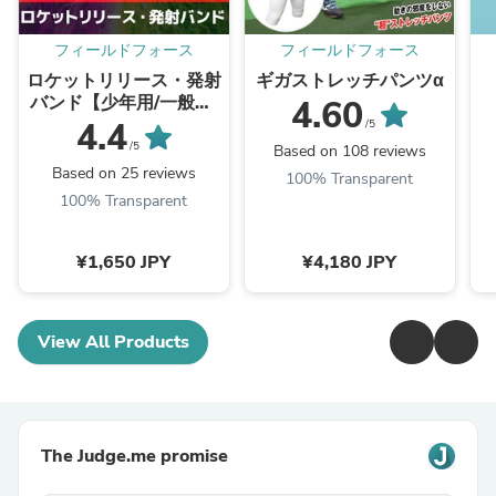
フィールドフォース
フィールドフォース
ロケットリリース・発射
ギガストレッチパンツα
バンド【少年用/一般用/
4.60
トレーニング用】│3枚
4.4
/5
入り｜FRRSB-100J｜
/5
Based on 108 reviews
FRRSB-200A｜FRRSB-
Based on 25 reviews
100% Transparent
300T
100% Transparent
¥1,650 JPY
¥4,180 JPY
View All Products
The Judge.me promise