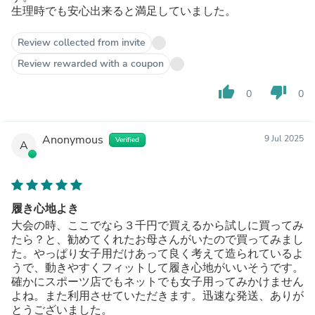
生理時でも安心出来ると満足していました。
Review collected from invite
Review rewarded with a coupon
thumb_up
thumb_down
0
0
Anonymous
9 Jul 2025
Verified
A
履き心地よき
大会の時、ここでなら３千円で買えるから試しに買ってみ
たら？と、勧めてくれたお母さんがいたので買ってみまし
た。やっぱり女子用だけあって良く考えて造られているよ
うで、動きやすくフィットして履き心地がいいそうです。
確かにスポーツ店でもネットでも女子用ってみかけません
よね。また利用させていただきます。迅速な発送、ありが
とうございました。