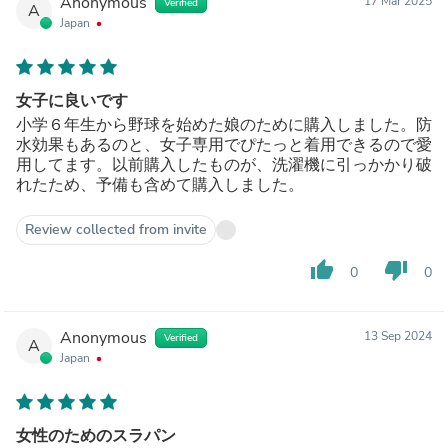
Anonymous
17 Mar 2025
Verified
A
Japan
女子に良いです
小学６年生から野球を始めた娘のために購入しました。防
水効果もあるのと、女子専用でぴたっと着用できるので愛
用してます。以前購入したものが、洗濯機に引っかかり破
れたため、予備も含めて購入しました。
Review collected from invite
thumb_up
thumb_down
0
0
Anonymous
13 Sep 2024
Verified
A
Japan
女性のためのスラパン