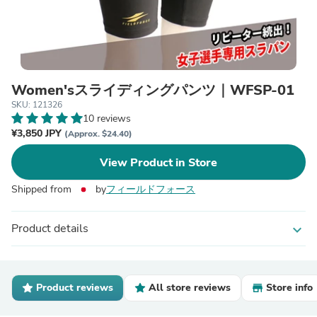
Women'sスライディングパンツ｜WFSP-01
SKU: 121326
10 reviews
¥3,850 JPY
(Approx. $24.40)
View Product in Store
Shipped from
by
フィールドフォース
Product details
expand_more
Product reviews
All store reviews
Store info