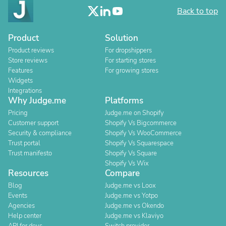
Back to top
Product
Solution
Product reviews
For dropshippers
Store reviews
For starting stores
Features
For growing stores
Widgets
Integrations
Why Judge.me
Platforms
Pricing
Judge.me on Shopify
Customer support
Shopify Vs Bigcommerce
Security & compliance
Shopify Vs WooCommerce
Trust portal
Shopify Vs Squarespace
Trust manifesto
Shopify Vs Square
Shopify Vs Wix
Resources
Compare
Blog
Judge.me vs Loox
Events
Judge.me vs Yotpo
Agencies
Judge.me vs Okendo
Help center
Judge.me vs Klaviyo