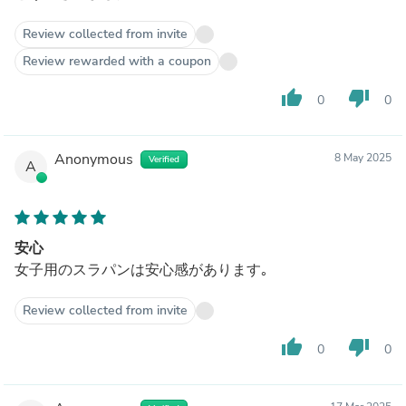
Review collected from invite
Review rewarded with a coupon
thumb_up
thumb_down
0
0
Anonymous
8 May 2025
Verified
A
安心
女子用のスラパンは安心感があります｡
Review collected from invite
thumb_up
thumb_down
0
0