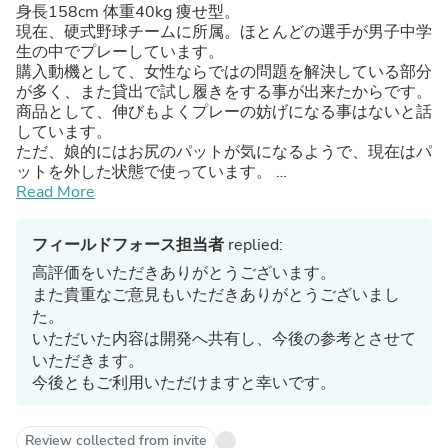
身長158cm 体重40kg 痩せ型。
現在、硬式野球チームに所属。ほとんどの選手が男子中学
生の中でプレーしています。
購入動機として、女性ならではの問題を解決している部分
が多く、また貸出で試し履きをする事が出来たからです。
商品として、伸びもよくプレーの妨げになる事はないと話
しています。
ただ、娘的にはお尻のパットが気になるようで、現在はパ
ットを外した状態で使っています。
少年野球をしている時から、お尻の皮が剥ける事はなかっ
Read More
たのですが、膝の皮が剥ける事が多く、本人はロング丈で
膝の部分に厚みがある方が使い勝手が良さそうだと話して
フィールドフォース担当者
replied:
いました。
高評価をいただきありがとうございます。
また貴重なご意見もいただきありがとうございまし
た。
いただいた内容は開発へ共有し、今後の参考とさせて
いただきます。
今後ともご利用いただけますと幸いです。
Review collected from invite