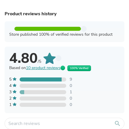
Product reviews history
Store published 100% of verified reviews for this product
4.80
/5
Based on
10 product reviews
100% Verified
5
9
4
0
3
1
2
0
1
0
search