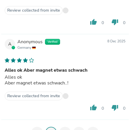
Review collected from invite
thumb_up
thumb_down
0
0
Anonymous
8 Dec 2025
Verified
A
Germany
Alles ok Aber magnet etwas schwach
Alles ok
Aber magnet etwas schwach..!
Review collected from invite
thumb_up
thumb_down
0
0