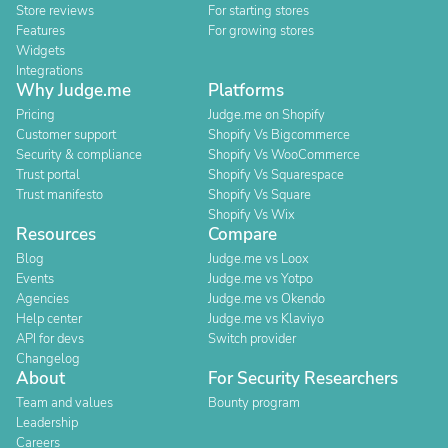
Store reviews
For starting stores
Features
For growing stores
Widgets
Integrations
Why Judge.me
Platforms
Pricing
Judge.me on Shopify
Customer support
Shopify Vs Bigcommerce
Security & compliance
Shopify Vs WooCommerce
Trust portal
Shopify Vs Squarespace
Trust manifesto
Shopify Vs Square
Shopify Vs Wix
Resources
Compare
Blog
Judge.me vs Loox
Events
Judge.me vs Yotpo
Agencies
Judge.me vs Okendo
Help center
Judge.me vs Klaviyo
API for devs
Switch provider
Changelog
About
For Security Researchers
Team and values
Bounty program
Leadership
Careers