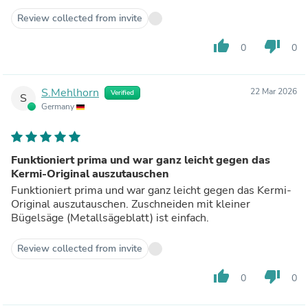
Review collected from invite
thumb_up
thumb_down
0
0
S.Mehlhorn
22 Mar 2026
Verified
S
Germany
Funktioniert prima und war ganz leicht gegen das
Kermi-Original auszutauschen
Funktioniert prima und war ganz leicht gegen das Kermi-
Original auszutauschen. Zuschneiden mit kleiner
Bügelsäge (Metallsägeblatt) ist einfach.
Review collected from invite
thumb_up
thumb_down
0
0