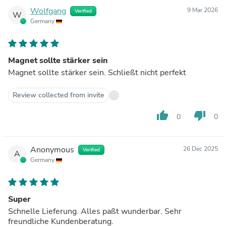
Wolfgang
9 Mar 2026
Verified
W
Germany
Magnet sollte stärker sein
Magnet sollte stärker sein. Schließt nicht perfekt
Review collected from invite
thumb_up
thumb_down
0
0
Anonymous
26 Dec 2025
Verified
A
Germany
Super
Schnelle Lieferung. Alles paßt wunderbar. Sehr
freundliche Kundenberatung.