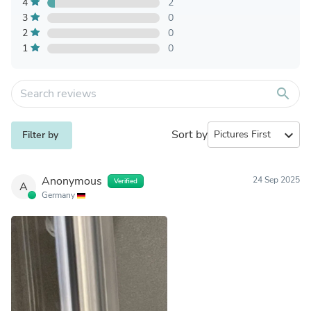
4
2
3
0
2
0
1
0
search
Sort by
expand_more
Filter by
Anonymous
24 Sep 2025
Verified
A
Germany