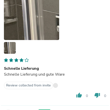
Schnelle Lieferung
Schnelle Lieferung und gute Ware
Review collected from invite
thumb_up
thumb_down
0
0