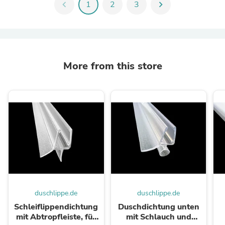
chevron_left
1
2
3
chevron_right
More from this store
duschlippe.de
duschlippe.de
Schleiflippendichtung
Duschdichtung unten
mit Abtropfleiste, für
mit Schlauch und