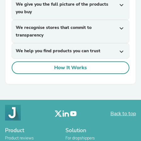
We give you the full picture of the products
expand_more
you buy
We recognise stores that commit to
expand_more
transparency
We help you find products you can trust
expand_more
How It Works
Back to top
Product
Solution
Product reviews
For dropshippers