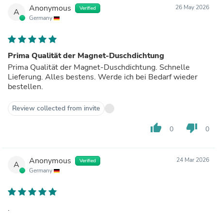
Anonymous
26 May 2026
Verified
A
Germany
Prima Qualität der Magnet-Duschdichtung
Prima Qualität der Magnet-Duschdichtung. Schnelle
Lieferung. Alles bestens. Werde ich bei Bedarf wieder
bestellen.
Review collected from invite
thumb_up
thumb_down
0
0
Anonymous
24 Mar 2026
Verified
A
Germany
.