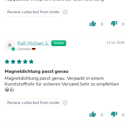
Review collected from invite
thumb_up
thumb_down
0
0
Ralf-Michael S.
13 Jul 2026
Verified
R
Germany
Magnetdichtung passt genau
Magnetdichtung passt genau. Verpackt in einem
Kunststoffrohr für sicheren Versand.Sehr zu empfehlen
😀👍
Review collected from invite
thumb_up
thumb_down
0
0