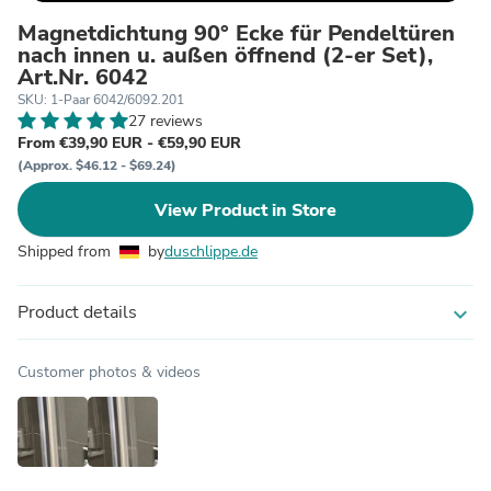
Magnetdichtung 90° Ecke für Pendeltüren
nach innen u. außen öffnend (2-er Set),
Art.Nr. 6042
SKU: 1-Paar 6042/6092.201
27 reviews
From €39,90 EUR - €59,90 EUR
(Approx. $46.12 - $69.24)
View Product in Store
Shipped from
by
duschlippe.de
Product details
expand_more
Customer photos & videos