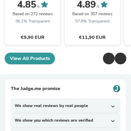
Lücken von 11 - 14
Abtropfleiste, für
s
4.85
4.89
mm, Art.Nr. 5102
Lücken von 12 - 15
L
/5
/5
mm, Art.Nr. 5141
Based on 272 reviews
Based on 307 reviews
96.1% Transparent
97.8% Transparent
€9,90 EUR
€11,90 EUR
View All Products
The Judge.me promise
We show real reviews by real people
expand_more
We show you which reviews are verified
expand_more