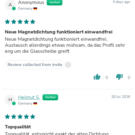
Anonymous
4 days ago
Verified
A
Germany
Neue Magnetdichtung funktioniert einwandfrei
Neue Magnetdichtung funktioniert einwandfrei,
Austausch allerdings etwas mühsam, da das Profil sehr
eng um die Glasscheibe greift
Review collected from invite
thumb_up
thumb_down
0
0
Helmut S.
28 Jul 2026
Verified
H
Germany
Topqualität
Topqualität, entspricht exakt der alten Dichtung